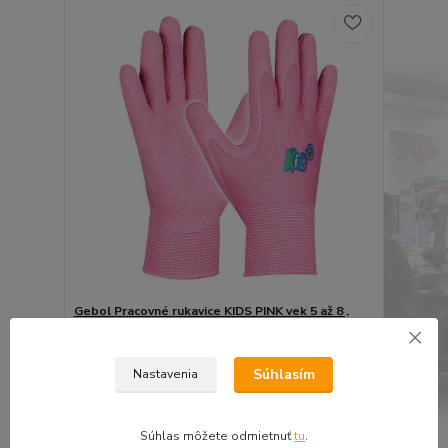
Gebol Pracovné rukavice KIDS PINK vek 5 až 8 ,
detské
4,57 €
3,71 €
bez DPH
Súhlasím
Nastavenia
Pridať do košíka
Súhlas môžete odmietnuť
tu
.