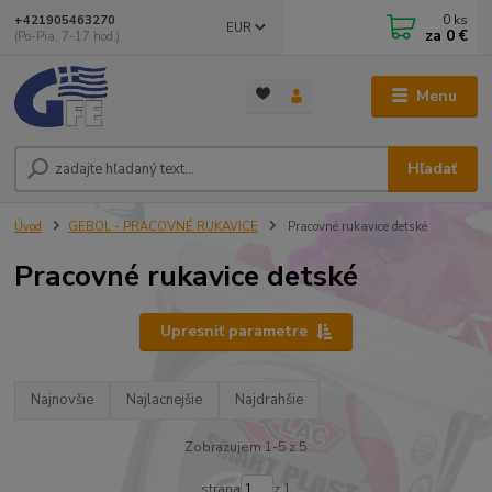
0
ks
+421905463270
EUR
za
0 €
(Po-Pia, 7-17 hod.)
Menu
Hľadať
Úvod
GEBOL - PRACOVNÉ RUKAVICE
Pracovné rukavice detské
Pracovné rukavice detské
Upresniť parametre
Najnovšie
Najlacnejšie
Najdrahšie
Zobrazujem 1-5 z 5
strana
z 1