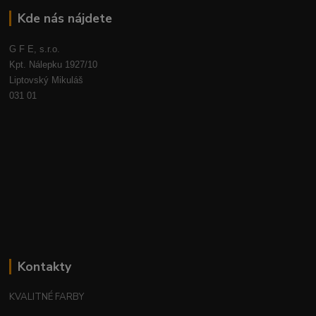
Kde nás nájdete
G F E, s.r.o.
Kpt. Nálepku 1927/10
Liptovský Mikuláš
031 01
Kontakty
KVALITNÉ FARBY