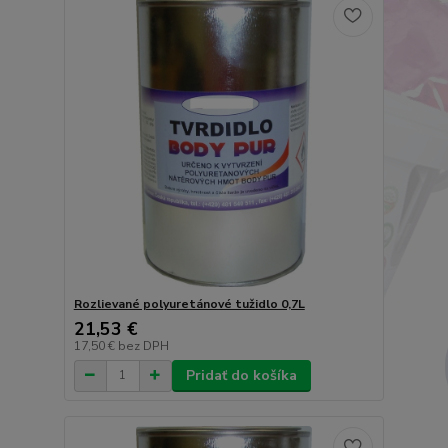
Rozlievané polyuretánové tužidlo 0,7L
21,53 €
17,50 €
bez DPH
Pridať do košíka