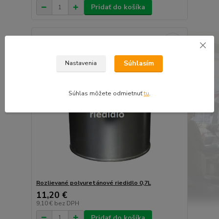
Pridať do košíka
Súhlasím
Nastavenia
Súhlas môžete odmietnuť
tu
.
Rozlievané polyuretánové riedidlo 0,7L
11,20 €
9,10 €
bez DPH
Pridať do košíka