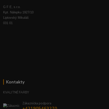
G F E, s.r.o.
Kpt. Nálepku 1927/10
Liptovský Mikuláš
031 01
Kontakty
KVALITNÉ FARBY
Zákaznícka podpora
+421905463270