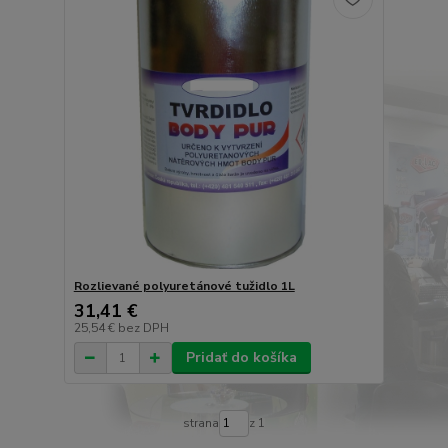
Rozlievané polyuretánové tužidlo 1L
31,41 €
25,54 €
bez DPH
Pridať do košíka
strana
z 1