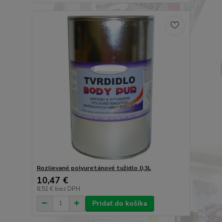
Rozlievané polyuretánové tužidlo 0,3L
10,47 €
8,51 €
bez DPH
Pridať do košíka