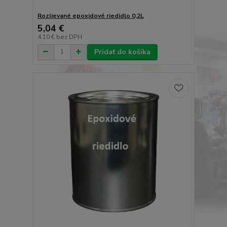
Rozlievané epoxidové riedidlo 0,2L
5,04 €
4,10 €
bez DPH
Pridať do košíka