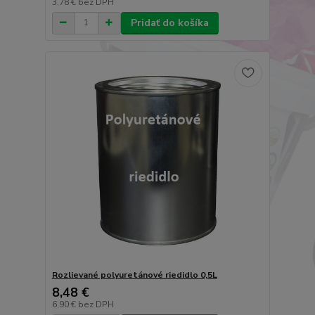
3,78 €
bez DPH
Pridať do košíka
Rozlievané polyuretánové riedidlo 0,5L
8,48 €
6,90 €
bez DPH