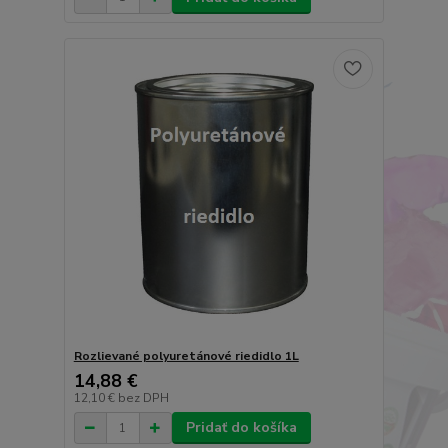
Rozlievané polyuretánové riedidlo 1L
14,88 €
12,10 €
bez DPH
Pridať do košíka