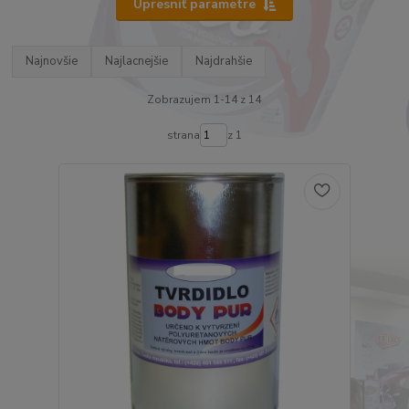
Upresniť parametre
Najnovšie
Najlacnejšie
Najdrahšie
Zobrazujem 1-14 z 14
strana
z 1