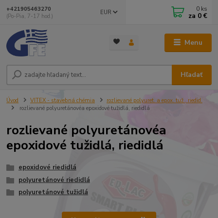
0
ks
+421905463270
EUR
za
0 €
(Po-Pia, 7-17 hod.)
Menu
Hľadať
Úvod
VITEX - stavebná chémia
rozlievané polyuret. a epox. tuž., riedid.
rozlievané polyuretánovéa epoxidové tužidlá, riedidlá
rozlievané polyuretánovéa
epoxidové tužidlá, riedidlá
epoxidové riedidlá
polyuretánové riedidlá
polyuretánové tužidlá