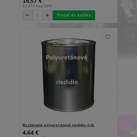
16,57 €
13,47 €
bez DPH
Pridať do košíka
Rozlievané polyuretánové riedidlo 0,2L
4,64 €