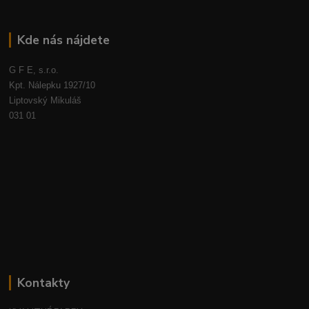
Kde nás nájdete
G F E, s.r.o.
Kpt. Nálepku 1927/10
Liptovský Mikuláš
031 01
Kontakty