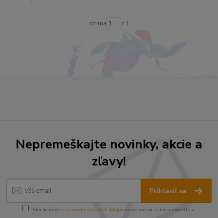
strana
z 1
Nepremeškajte novinky, akcie a
zľavy!
Prihlásiť sa
Súhlasím so
spracovaním osobných údajov
za účelom zasielania newslettera.