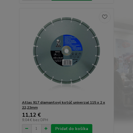
Atlas 917 diamantový kotúč univerzal 115 x 2 x
22,23mm
11,12 €
9,04 €
bez DPH
Pridať do košíka