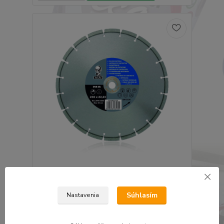
Atlas 917 diamantový kotúč univerzal 150 x 2,3 x
22,23mm
16,96 €
Súhlasím
Nastavenia
13,79 €
bez DPH
Pridať do košíka