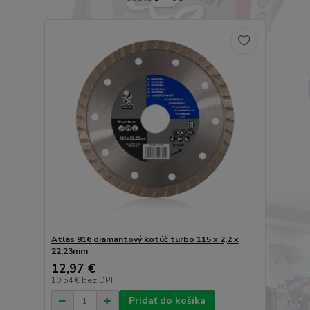
Atlas 916 diamantový kotúč turbo 115 x 2,2 x
22,23mm
12,97 €
10,54 €
bez DPH
Pridať do košíka