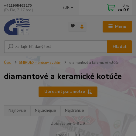
0
ks
+421905463270
EUR
za
0 €
(Po-Pia, 7-17 hod.)
Menu
Hľadať
Úvod
SMIRDEX - brúsny systém
diamantové a keramické kotúče
diamantové a keramické kotúče
Upresniť parametre
Najnovšie
Najlacnejšie
Najdrahšie
Zobrazujem 1-9 z 9
strana
z 1