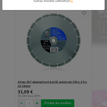
Súhlas môžete odmietnuť
tu
.
Atlas 917 diamantový kotúč univerzal 230 x 2,5 x
22,23mm
31,09 €
25,28 €
bez DPH
Pridať do košíka