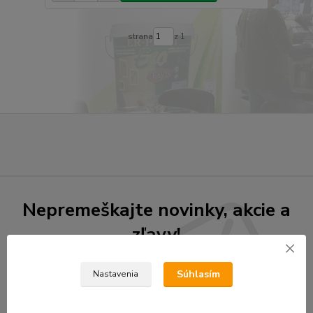
strana
z 1
Nepremeškajte novinky, akcie a
zľavy!
Súhlasím
Nastavenia
Prihlásiť sa
Súhlasím so
spracovaním osobných údajov
za účelom zasielania newslettera.