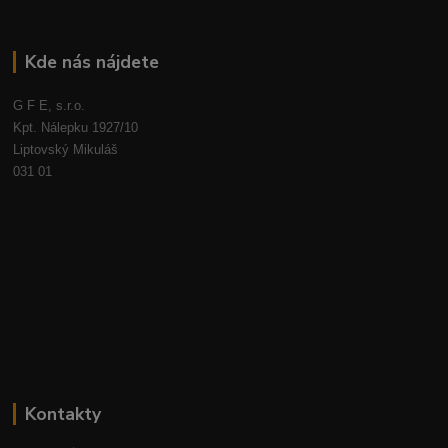
Kde nás nájdete
G F E, s.r.o.
Kpt. Nálepku 1927/10
Liptovský Mikuláš
031 01
Kontakty