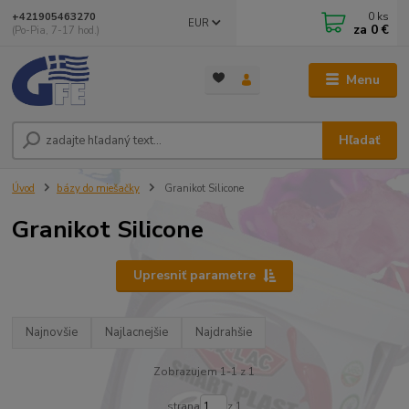
0
ks
+421905463270
EUR
za
0 €
(Po-Pia, 7-17 hod.)
Menu
Hľadať
Úvod
bázy do miešačky
Granikot Silicone
Granikot Silicone
Upresniť parametre
Najnovšie
Najlacnejšie
Najdrahšie
Zobrazujem 1-1 z 1
strana
z 1