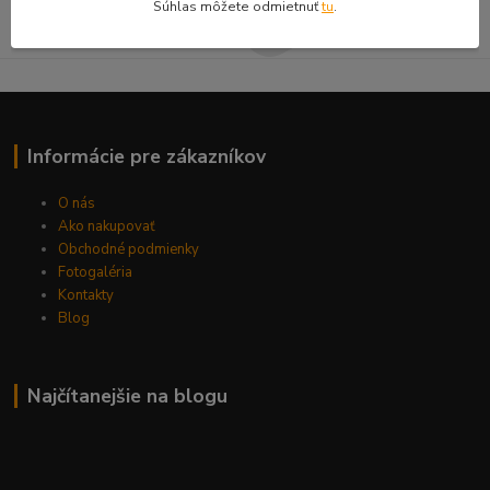
Súhlas môžete odmietnuť
tu
.
Môžete sa kedykoľvek odhlásiť.
Informácie pre zákazníkov
O nás
Ako nakupovať
Obchodné podmienky
Fotogaléria
Kontakty
Blog
Najčítanejšie na blogu