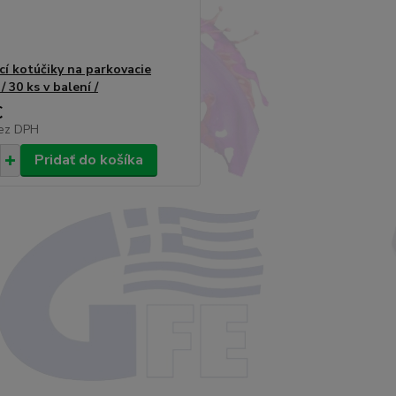
cí kotúčiky na parkovacie
/ 30 ks v balení /
€
ez DPH
Pridať do košíka