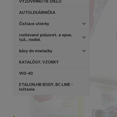
VYZDVIHNUTIE DIELU
AUTOLEKÁRNIČKA
Čistiace utierky
rozlievané polyuret. a epox.
tuž., riedid.
bázy do miešačky
KATALÓGY, VZORKY
WD-40
ETALON,HB BODY, BC LINE -
leštenie