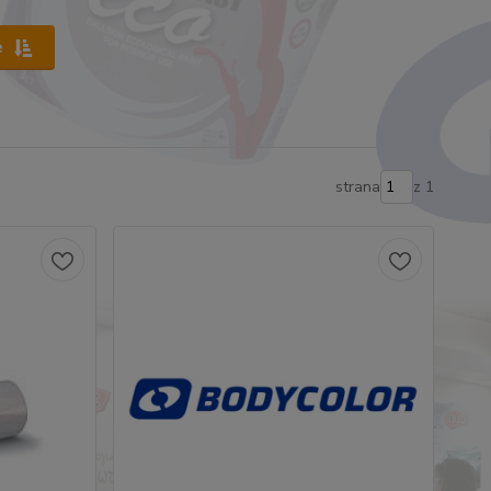
e
strana
z 1