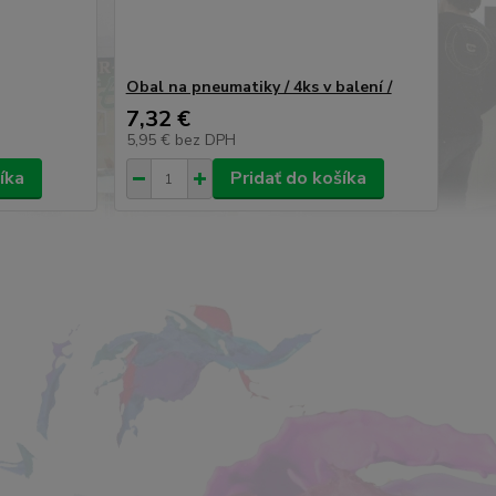
Obal na pneumatiky / 4ks v balení /
7,32 €
5,95 €
bez DPH
íka
Pridať do košíka