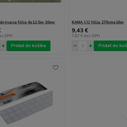
krývacia fólia 4x12,5m 10my
KANA CQ fólia 270cmx16m
€
9,43 €
ez DPH
7,67 €
bez DPH
Pridať do košíka
Pridať do koš