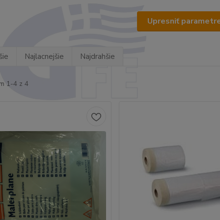
Upresniť parametr
šie
Najlacnejšie
Najdrahšie
m 1-4 z 4