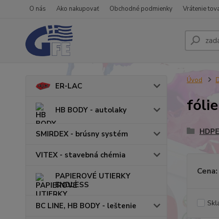
O nás
Ako nakupovať
Obchodné podmienky
Vrátenie tov
Úvod
ER-LAC
fóli
HB BODY - autolaky
HDPE,
SMIRDEX - brúsny systém
VITEX - stavebná chémia
Cena:
PAPIEROVÉ UTIERKY
ENDLESS
Skl
BC LINE, HB BODY - leštenie