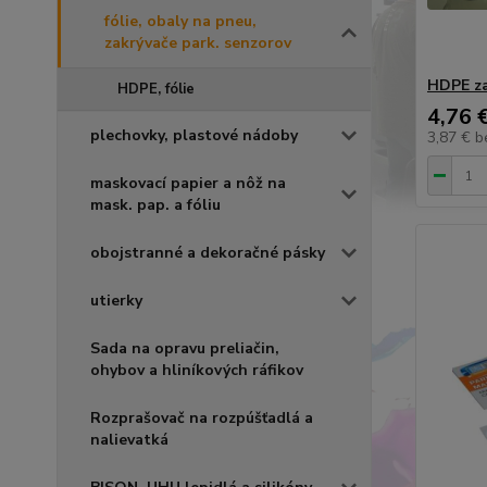
fólie, obaly na pneu,
zakrývače park. senzorov
HDPE za
HDPE, fólie
4,76 
plechovky, plastové nádoby
3,87 €
b
maskovací papier a nôž na
mask. pap. a fóliu
obojstranné a dekoračné pásky
utierky
Sada na opravu preliačin,
ohybov a hliníkových ráfikov
Rozprašovač na rozpúšťadlá a
nalievatká