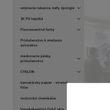
umývacie rukavice, kefy, špongie
1K PU lepidlá
Fluorescenčné farby
Príslušenstvo k miešaniu
autolakov
maskovacie pásky,
príslušenstvo
CYKLON
kancelársky papier - stretch
fólie
technické chemikálie
Vysokokvalitný čistič skla