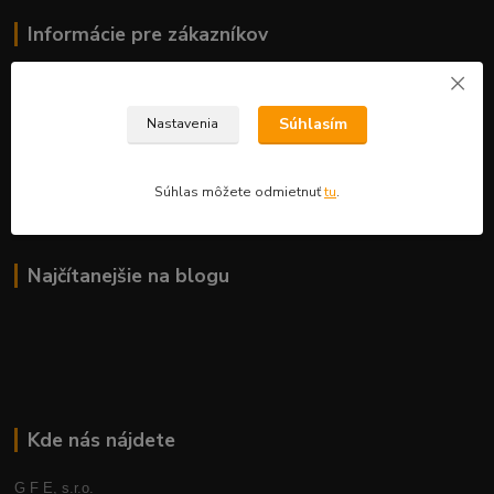
Informácie pre zákazníkov
O nás
Ako nakupovať
Súhlasím
Nastavenia
Obchodné podmienky
Fotogaléria
Kontakty
Súhlas môžete odmietnuť
tu
.
Blog
Najčítanejšie na blogu
Kde nás nájdete
G F E, s.r.o.