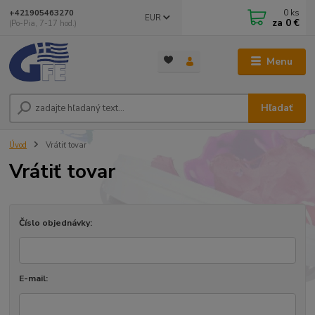
0
ks
+421905463270
EUR
za
0 €
(Po-Pia, 7-17 hod.)
Menu
Hľadať
Úvod
Vrátiť tovar
Vrátiť tovar
Číslo objednávky:
E-mail: