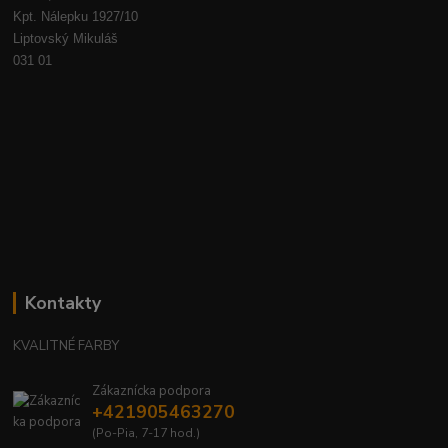
Kpt. Nálepku 1927/10
Liptovský Mikuláš
031 01
Kontakty
KVALITNÉ FARBY
Zákaznícka podpora
+421905463270
(Po-Pia, 7-17 hod.)