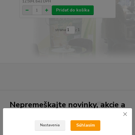
12,59 €
bez DPH
Pridať do košíka
strana
z 1
Nepremeškajte novinky, akcie a
zľavy!
Súhlasím
Nastavenia
Prihlásiť sa