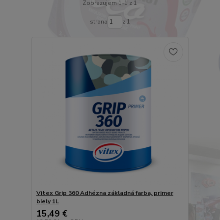
Zobrazujem 1-1 z 1
strana
z 1
Vitex Grip 360 Adhézna základná farba, primer
biely 1L
15,49 €