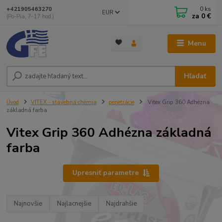
0
ks
+421905463270
EUR
za
0 €
(Po-Pia, 7-17 hod.)
Menu
Hľadať
Úvod
VITEX - stavebná chémia
penetrácie
Vitex Grip 360 Adhézna
základná farba
Vitex Grip 360 Adhézna základná
farba
Upresniť parametre
Najnovšie
Najlacnejšie
Najdrahšie