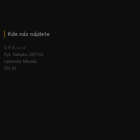
Kde nás nájdete
G F E, s.r.o.
Kpt. Nálepku 1927/10
Liptovský Mikuláš
031 01