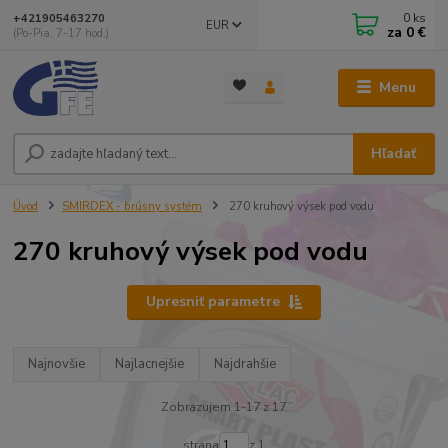
0
ks
+421905463270
EUR
za
0 €
(Po-Pia, 7-17 hod.)
Menu
Hľadať
Úvod
SMIRDEX - brúsny systém
270 kruhový výsek pod vodu
270 kruhový výsek pod vodu
Upresniť parametre
Najnovšie
Najlacnejšie
Najdrahšie
Zobrazujem 1-17 z 17
strana
z 1