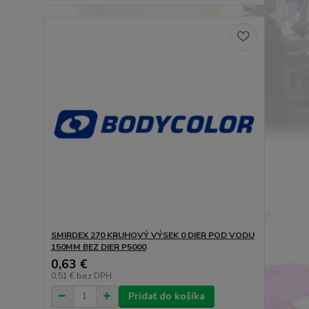
SMIRDEX 270 KRUHOVÝ VÝSEK 0 DIER POD VODU
150MM BEZ DIER P5000
0,63 €
0,51 €
bez DPH
Pridať do košíka