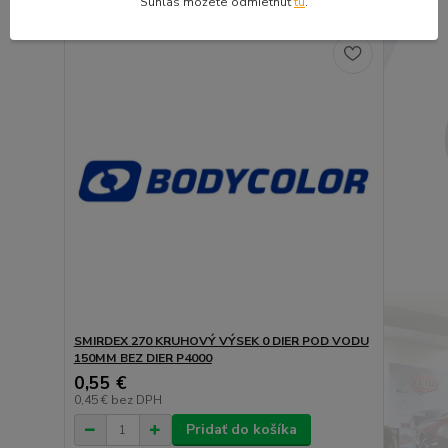
Súhlas môžete odmietnuť
tu
.
SMIRDEX 270 KRUHOVÝ VÝSEK 0 DIER POD VODU
150MM BEZ DIER P4000
0,55 €
0,45 €
bez DPH
Pridať do košíka