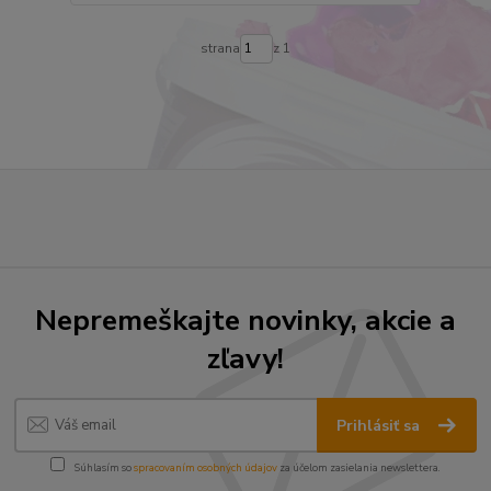
strana
z 1
Nepremeškajte novinky, akcie a
zľavy!
Prihlásiť sa
Súhlasím so
spracovaním osobných údajov
za účelom zasielania newslettera.