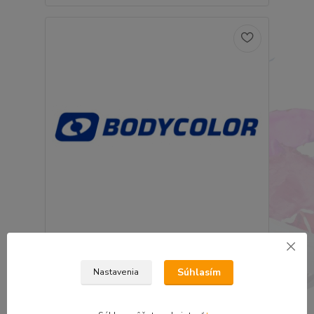
Smirdex 270 kruhový výsek 0 dier pod vodu
150mm bez dier P3000
0,59 €
Súhlasím
Nastavenia
0,48 €
bez DPH
Pridať do košíka