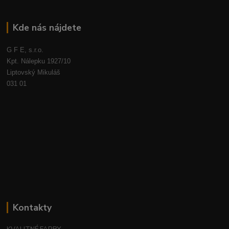
Kde nás nájdete
G F E, s.r.o.
Kpt. Nálepku 1927/10
Liptovský Mikuláš
031 01
Kontakty