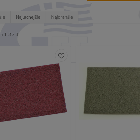
šie
Najlacnejšie
Najdrahšie
m 1-3 z 3