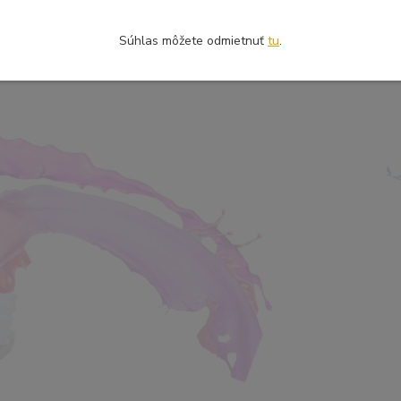
Súhlas môžete odmietnuť
tu
.