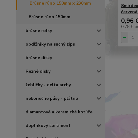
Brúsne rúno 150mm x 230mm
Smirdex
červená
Brúsne rúno 150mm
0,96 
0,78 €
b
brúsne rolky
obdĺžniky na suchý zips
brúsne disky
Rezné disky
žehličky - delta archy
nekonečné pásy - plátno
diamantové a keramické kotúče
doplnkový sortiment