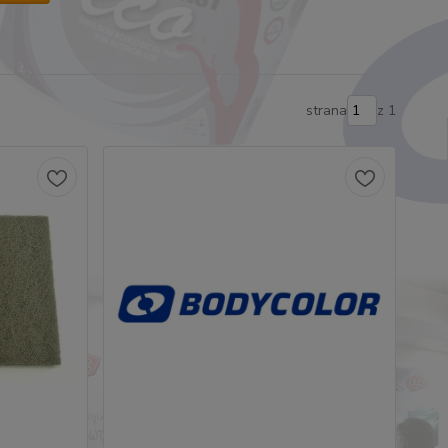
strana
z 1