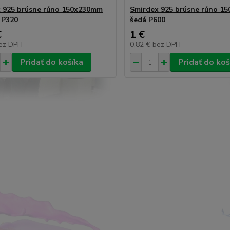
 925 brúsne rúno 150x230mm
Smirdex 925 brúsne rúno 1
 P320
šedá P600
€
1 €
ez DPH
0,82 €
bez DPH
Pridať do košíka
Pridať do koš