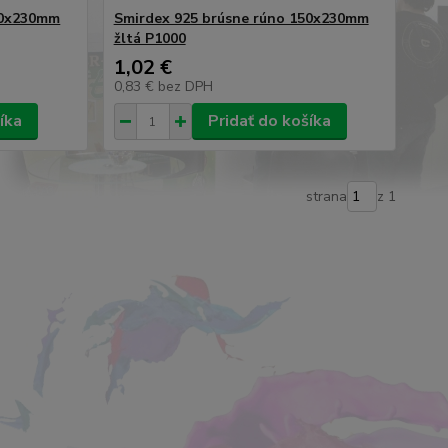
50x230mm
Smirdex 925 brúsne rúno 150x230mm
žltá P1000
1,02 €
0,83 €
bez DPH
íka
Pridať do košíka
strana
z 1