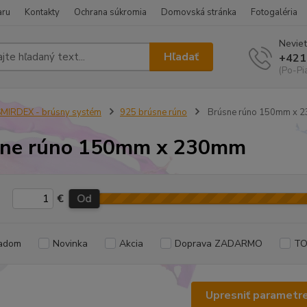
aru
Kontakty
Ochrana súkromia
Domovská stránka
Fotogaléria
Neviet
Hľadať
+421
(Po-Pi
MIRDEX - brúsny systém
925 brúsne rúno
Brúsne rúno 150mm x 
sne rúno 150mm x 230mm
€
Od
adom
Novinka
Akcia
Doprava ZADARMO
TO
Upresniť parametr