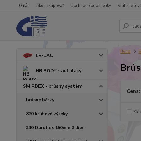
O nás
Ako nakupovať
Obchodné podmienky
Vrátenie tov
Úvod
S
ER-LAC
Brú
HB BODY - autolaky
SMIRDEX - brúsny systém
Cena:
brúsne hárky
Skl
820 kruhové výseky
330 Duroflex 150mm 0 dier