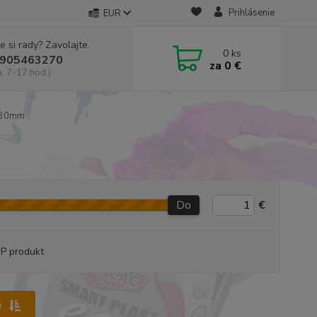
Prihlásenie
EUR
e si rady? Zavolajte.
0
ks
905463270
za
0 €
a, 7-17 hod.)
230mm
Do
€
P produkt
e