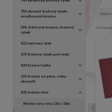
740 keramický kruhový výsek
750 abranet kruhový výsek,
Najnov
mriežkované brusivo
335 zirkónové brusivo, kruhový
Zobrazuje
výsek
922 matovací disk
270 kruhový výsek pod vodu
920 brúsne hubky
135 brusivo na pene, rolky -
abrasoft
925 brúsne rúno
Brúsne rúno rola 115 x 10m