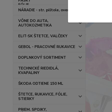
NÁRADIE - str. pištole, overaly
VÔNE DO AUTA,
AUTOKOZMETIKA
ELIT-SK ŠTETCE, VALČEKY
GEBOL - PRACOVNÉ RUKAVICE
DOPLNKOVÝ SORTIMENT
TECHNICKÉ RIEDIDLÁ,
KVAPALINY
ŠKODA ODTIENE 150 ML
ŠTETCE, RUKAVICE, FÓLIE,
STIERKY
PRIEM. SPOJKY,