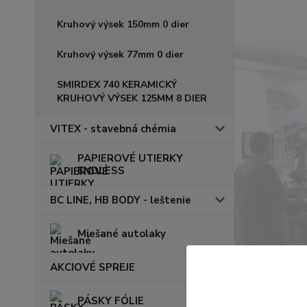
Kruhový výsek 150mm 0 dier
Kruhový výsek 77mm 0 dier
SMIRDEX 740 KERAMICKÝ
KRUHOVÝ VÝSEK 125MM 8 DIER
VITEX - stavebná chémia
PAPIEROVÉ UTIERKY
ENDLESS
BC LINE, HB BODY - leštenie
Miešané autolaky
AKCIOVÉ SPREJE
PÁSKY FÓLIE