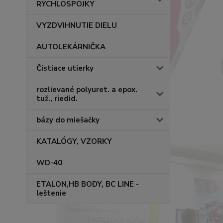
RÝCHLOSPOJKY
VYZDVIHNUTIE DIELU
AUTOLEKÁRNIČKA
Čistiace utierky
rozlievané polyuret. a epox.
tuž., riedid.
bázy do miešačky
KATALÓGY, VZORKY
WD-40
ETALON,HB BODY, BC LINE -
leštenie