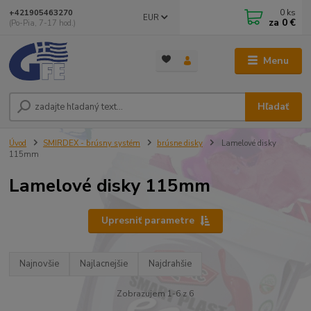
0
ks
+421905463270
EUR
za
0 €
(Po-Pia, 7-17 hod.)
Menu
Hľadať
Úvod
SMIRDEX - brúsny systém
brúsne disky
Lamelové disky
115mm
Lamelové disky 115mm
Upresniť parametre
Najnovšie
Najlacnejšie
Najdrahšie
Zobrazujem 1-6 z 6