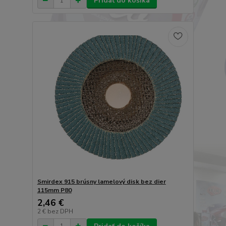
Pridať do košíka
Smirdex 915 brúsny lamelový disk bez dier
115mm P80
2,46 €
2 €
bez DPH