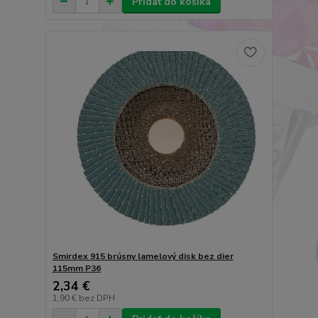
Pridať do košíka
Smirdex 915 brúsny lamelový disk bez dier
115mm P36
2,34 €
1,90 €
bez DPH