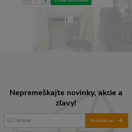
Pridať do košíka
strana
z 1
Nepremeškajte novinky, akcie a
zľavy!
Prihlásiť sa