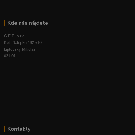
Kde nás nájdete
G F E, s.r.o.
Kpt. Nálepku 1927/10
Liptovský Mikuláš
031 01
Kontakty