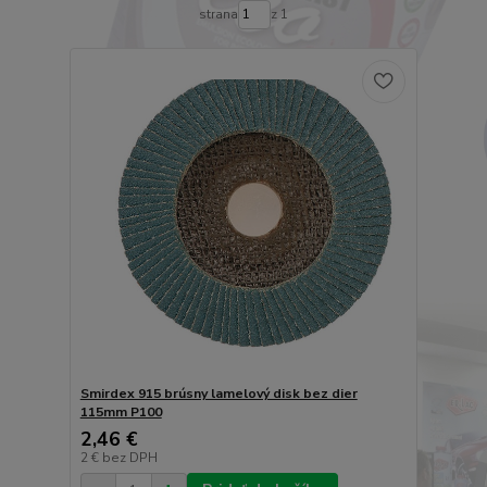
strana
z 1
Smirdex 915 brúsny lamelový disk bez dier
115mm P100
2,46 €
2 €
bez DPH