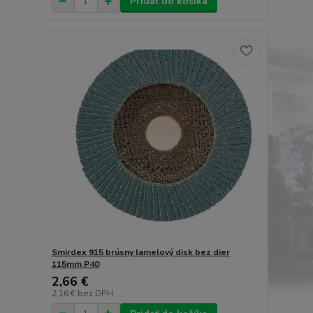
Pridať do košíka
Smirdex 915 brúsny lamelový disk bez dier
115mm P40
2,66 €
2,16 €
bez DPH