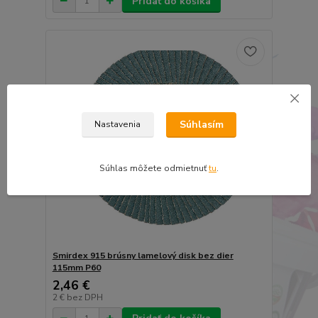
Pridať do košíka
Súhlasím
Nastavenia
Súhlas môžete odmietnuť
tu
.
Smirdex 915 brúsny lamelový disk bez dier
115mm P60
2,46 €
2 €
bez DPH