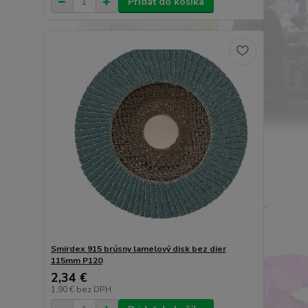
Pridať do košíka
Smirdex 915 brúsny lamelový disk bez dier
115mm P120
2,34 €
1,90 €
bez DPH