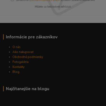
Súhlasím so
spracovaním osobných údajov
za účelom zasielania newslettera.
Môžete sa kedykoľvek odhlásiť.
Informácie pre zákazníkov
O nás
Ako nakupovať
Obchodné podmienky
Fotogaléria
Kontakty
Blog
Najčítanejšie na blogu