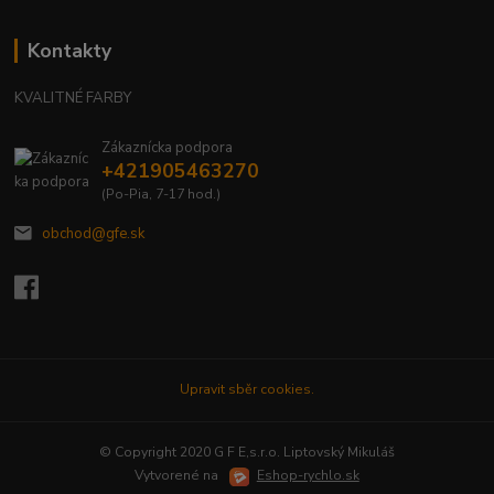
Kontakty
KVALITNÉ FARBY
Zákaznícka podpora
+421905463270
(Po-Pia, 7-17 hod.)
obchod@gfe.sk
Upravit sběr cookies.
© Copyright 2020 G F E,s.r.o. Liptovský Mikuláš
Vytvorené na
Eshop-rychlo.sk