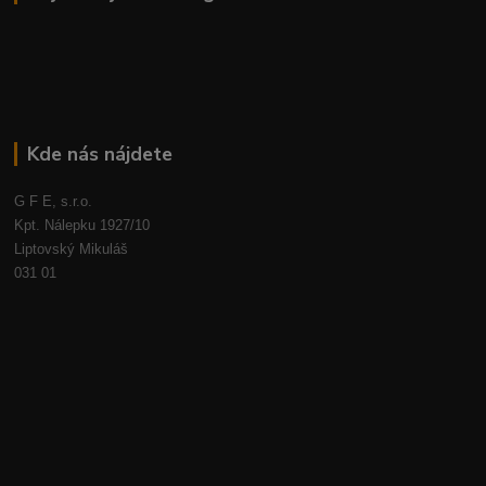
Kde nás nájdete
G F E, s.r.o.
Kpt. Nálepku 1927/10
Liptovský Mikuláš
031 01