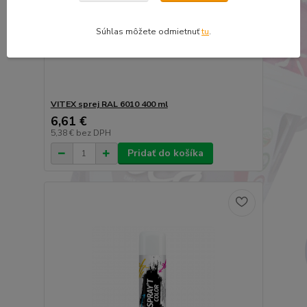
Súhlas môžete odmietnuť
tu
.
VITEX sprej RAL 6010 400 ml
6,61 €
5,38 €
bez DPH
Pridať do košíka