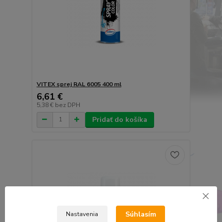
VITEX sprej RAL 6005 400 ml
6,61 €
5,38 €
bez DPH
Pridať do košíka
Súhlasím
Nastavenia