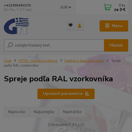
0
ks
+421905463270
EUR
za
0 €
(Po-Pia, 7-17 hod.)
Menu
Hľadať
Úvod
VITEX - stavebná chémia
farebné a špeciálne spreje
Spreje
podľa RAL vzorkovníka
Spreje podľa RAL vzorkovníka
Upresniť parametre
Najnovšie
Najlacnejšie
Najdrahšie
Zobrazujem 1-22 z 22