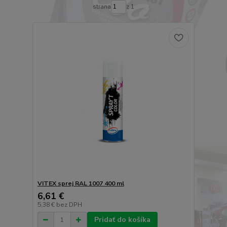
strana
z 1
VITEX sprej RAL 1007 400 ml
6,61 €
5,38 €
bez DPH
Pridať do košíka