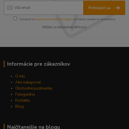
Prihlásiť sa
Súhlasím so
spracovaním osobných údajov
za účelom zasielania newslettera.
Môžete sa kedykoľvek odhlásiť.
Informácie pre zákazníkov
O nás
Ako nakupovať
Obchodné podmienky
Fotogaléria
Kontakty
Blog
Najčítanejšie na blogu