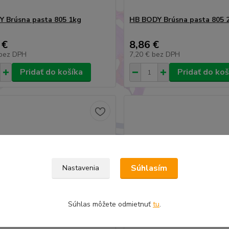
 Brúsna pasta 805 1kg
HB BODY Brúsna pasta 805 
 €
8,86 €
bez DPH
7,20 €
bez DPH
Pridať do košíka
Pridať do koš
Súhlasím
Nastavenia
Súhlas môžete odmietnuť
tu
.