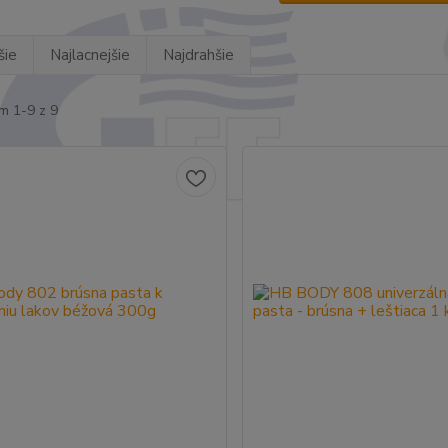
šie
Najlacnejšie
Najdrahšie
m 1-9 z 9