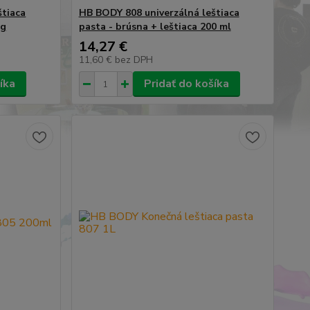
štiaca
HB BODY 808 univerzálná leštiaca
kg
pasta - brúsna + leštiaca 200 ml
14,27 €
11,60 €
bez DPH
íka
Pridať do košíka