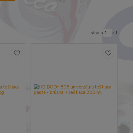
strana
z 1