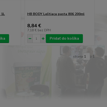
 1L
HB BODY Leštiaca pasta 806 200ml
8,84 €
7,18 €
bez DPH
íka
Pridať do košíka
strana
z 1