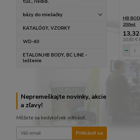
tuž., riedid.
bázy do miešačky
HB BODY
200ml
KATALÓGY, VZORKY
13,32
10,83 €
WD-40
ETALON,HB BODY, BC LINE -
leštenie
Nepremeškajte novinky, akcie
a zľavy!
Môžete sa kedykoľvek odhlásiť.
Prihlásiť sa