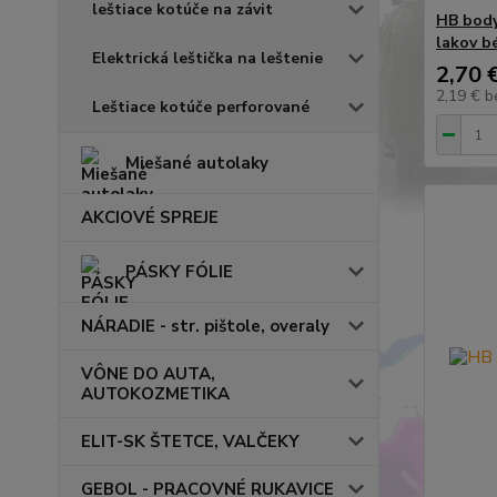
leštiace kotúče na závit
HB body
lakov b
Elektrická leštička na leštenie
2,70 
2,19 €
b
Leštiace kotúče perforované
Miešané autolaky
AKCIOVÉ SPREJE
PÁSKY FÓLIE
NÁRADIE - str. pištole, overaly
VÔNE DO AUTA,
AUTOKOZMETIKA
ELIT-SK ŠTETCE, VALČEKY
GEBOL - PRACOVNÉ RUKAVICE