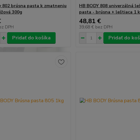
 802 brúsna pasta k zmatneniu
HB BODY 808 univerzálná le
éžová 300g
pasta - brúsna + leštiaca 1 
€
48,81 €
ez DPH
39,68 €
bez DPH
Pridať do košíka
Pridať do koš