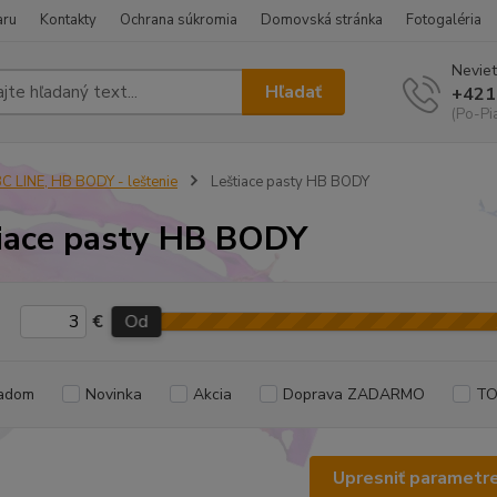
aru
Kontakty
Ochrana súkromia
Domovská stránka
Fotogaléria
Neviet
Hľadať
+421
(Po-Pi
C LINE, HB BODY - leštenie
Leštiace pasty HB BODY
iace pasty HB BODY
€
Od
adom
Novinka
Akcia
Doprava ZADARMO
TO
Upresniť parametr