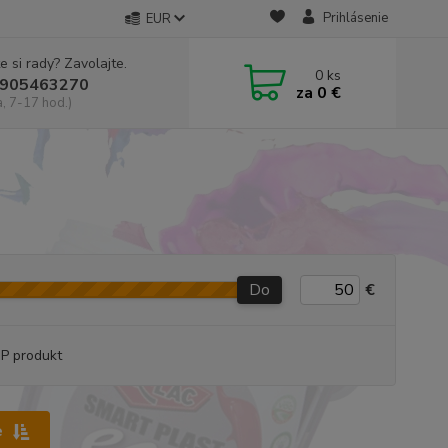
Prihlásenie
EUR
e si rady? Zavolajte.
0
ks
905463270
za
0 €
a, 7-17 hod.)
Do
€
P produkt
e