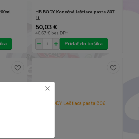
200ml
HB BODY Konečná leštiaca pasta 807
1L
50,03 €
40,67 €
bez DPH
íka
Pridať do košíka