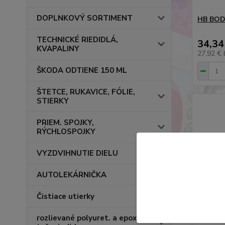
DOPLNKOVÝ SORTIMENT
HB BODY
TECHNICKÉ RIEDIDLÁ,
34,34
KVAPALINY
27,92 €
ŠKODA ODTIENE 150 ML
ŠTETCE, RUKAVICE, FÓLIE,
STIERKY
PRIEM. SPOJKY,
RÝCHLOSPOJKY
VYZDVIHNUTIE DIELU
AUTOLEKÁRNIČKA
Čistiace utierky
rozlievané polyuret. a epox.