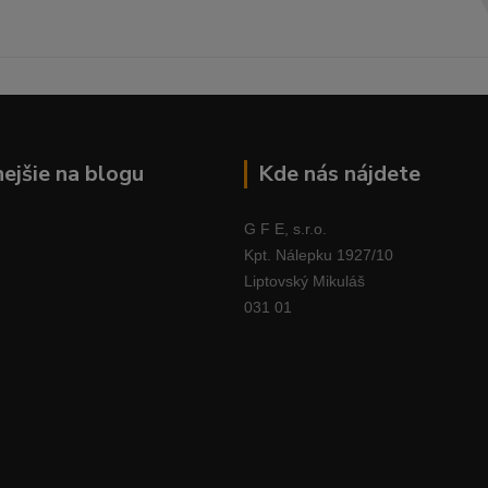
nejšie na blogu
Kde nás nájdete
G F E, s.r.o.
Kpt. Nálepku 1927/10
Liptovský Mikuláš
031 01