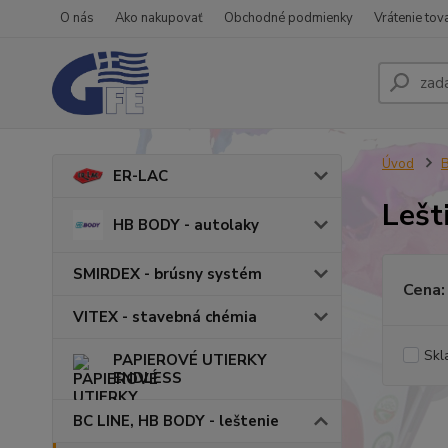
O nás
Ako nakupovať
Obchodné podmienky
Vrátenie tov
Úvod
B
ER-LAC
Lešt
HB BODY - autolaky
SMIRDEX - brúsny systém
Cena:
VITEX - stavebná chémia
Skl
PAPIEROVÉ UTIERKY
ENDLESS
BC LINE, HB BODY - leštenie