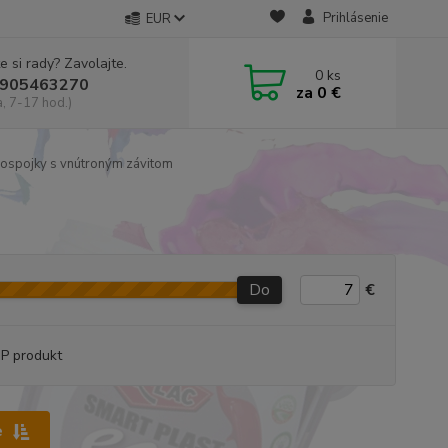
Prihlásenie
EUR
e si rady? Zavolajte.
0
ks
905463270
za
0 €
a, 7-17 hod.)
lospojky s vnútroným závitom
Do
€
P produkt
e