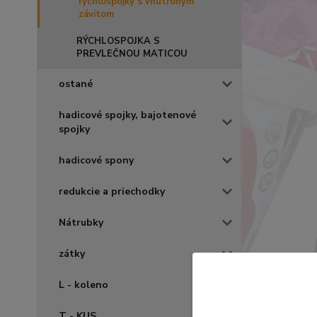
rýchlospojky s vnútroným
závitom
RÝCHLOSPOJKA S
PREVLEČNOU MATICOU
ostané
hadicové spojky, bajotenové
spojky
hadicové spony
redukcie a priechodky
Nátrubky
zátky
L - koleno
T - KUS