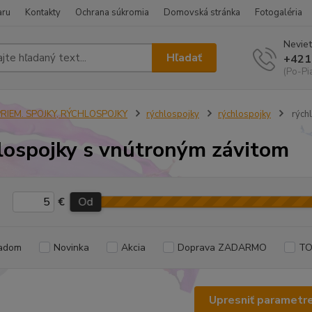
aru
Kontakty
Ochrana súkromia
Domovská stránka
Fotogaléria
Neviet
Hľadať
+421
(Po-Pi
PRIEM. SPOJKY, RÝCHLOSPOJKY
rýchlospojky
rýchlospojky
rých
lospojky s vnútroným závitom
€
Od
adom
Novinka
Akcia
Doprava ZADARMO
TO
Upresniť parametr