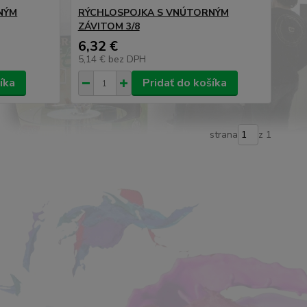
NÝM
RÝCHLOSPOJKA S VNÚTORNÝM
ZÁVITOM 3/8
6,32 €
5,14 €
bez DPH
íka
Pridať do košíka
strana
z 1