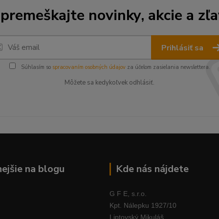
premeškajte novinky, akcie a zľa
Prihlásiť sa
Súhlasím so
spracovaním osobných údajov
za účelom zasielania newslettera.
Môžete sa kedykoľvek odhlásiť.
nejšie na blogu
Kde nás nájdete
G F E, s.r.o.
Kpt. Nálepku 1927/10
Liptovský Mikuláš