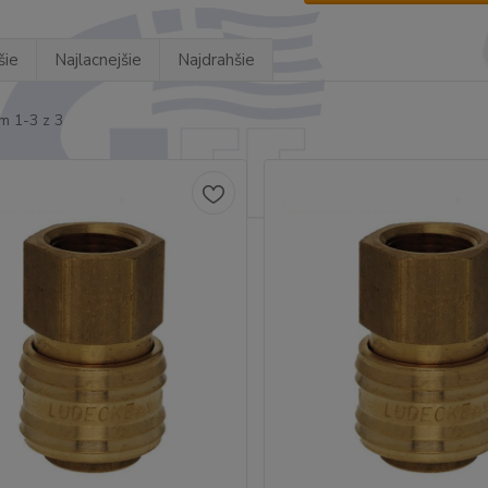
šie
Najlacnejšie
Najdrahšie
m 1-3 z 3