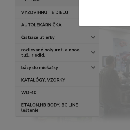
VYZDVIHNUTIE DIELU
AUTOLEKÁRNIČKA
Čistiace utierky
rozlievané polyuret. a epox.
tuž., riedid.
bázy do miešačky
KATALÓGY, VZORKY
WD-40
ETALON,HB BODY, BC LINE -
leštenie