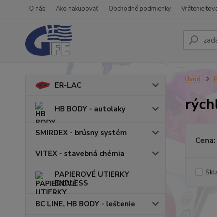
O nás
Ako nakupovať
Obchodné podmienky
Vrátenie tov
Úvod
ER-LAC
rých
HB BODY - autolaky
SMIRDEX - brúsny systém
Cena:
VITEX - stavebná chémia
Skl
PAPIEROVÉ UTIERKY
ENDLESS
BC LINE, HB BODY - leštenie