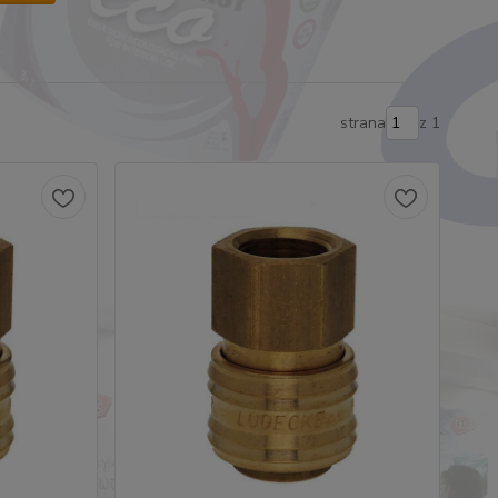
strana
z 1