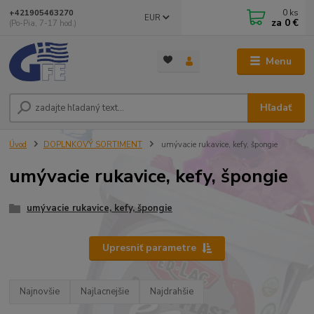
0
ks
+421905463270
EUR
za
0 €
(Po-Pia, 7-17 hod.)
Menu
Hľadať
Úvod
DOPLNKOVÝ SORTIMENT
umývacie rukavice, kefy, špongie
umývacie rukavice, kefy, špongie
umývacie rukavice, kefy, špongie
Upresniť parametre
Najnovšie
Najlacnejšie
Najdrahšie