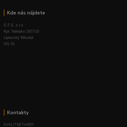
Kde nás nájdete
G F E, s.r.o.
Kpt. Nálepku 1927/10
Liptovský Mikuláš
031 01
Kontakty
KVALITNÉ FARBY