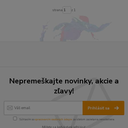
strana
z 1
Nepremeškajte novinky, akcie a
zľavy!
Prihlásiť sa
Súhlasím so
spracovaním osobných údajov
za účelom zasielania newslettera.
Môžete sa kedykoľvek odhlásiť.