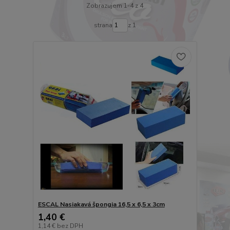
Zobrazujem 1-4 z 4
strana
z 1
ESCAL Nasiakavá špongia 16,5 x 6,5 x 3cm
1,40 €
1,14 €
bez DPH