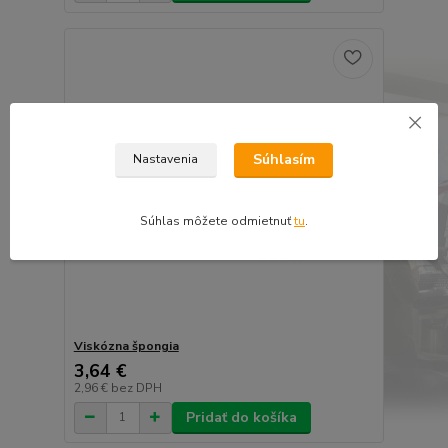
Súhlasím
Nastavenia
Súhlas môžete odmietnuť
tu
.
Viskózna špongia
3,64 €
2,96 €
bez DPH
Pridať do košíka