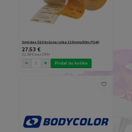
Smirdex 510 brúsna rolka 115mmx50m P240
27,53 €
22,38 €
bez DPH
Pridať do košíka