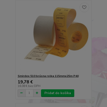
Smirdex 510 brúsna rolka 115mmx25m P40
19,78 €
16,08 €
bez DPH
Pridať do košíka