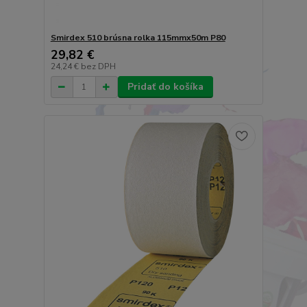
Smirdex 510 brúsna rolka 115mmx50m P80
29,82 €
24,24 €
bez DPH
Pridať do košíka