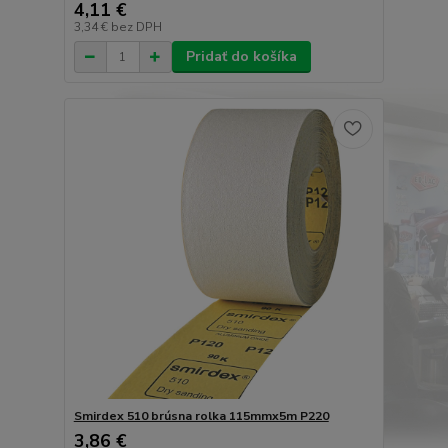
4,11 €
3,34 €
bez DPH
Pridať do košíka
Smirdex 510 brúsna rolka 115mmx5m P220
3,86 €