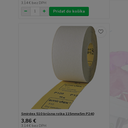
3,14 €
bez DPH
Pridať do košíka
Smirdex 510 brúsna rolka 115mmx5m P240
3,86 €
3,14 €
bez DPH