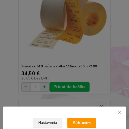
Smirdex 510 brúsna rolka 115mmx50m P100
34,50 €
28,05 €
bez DPH
Pridať do košíka
Súhlasím
Nastavenia