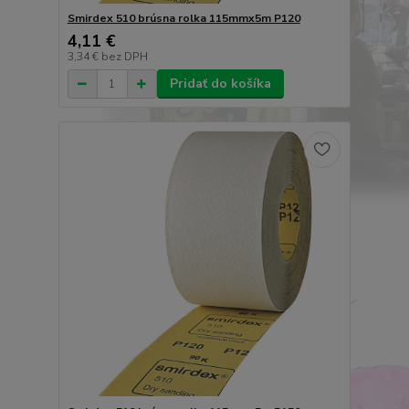
Smirdex 510 brúsna rolka 115mmx5m P120
4,11 €
3,34 €
bez DPH
Pridať do košíka