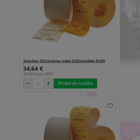
Smirdex 510 brúsna rolka 115mmx50m P150
34,64 €
28,16 €
bez DPH
Pridať do košíka