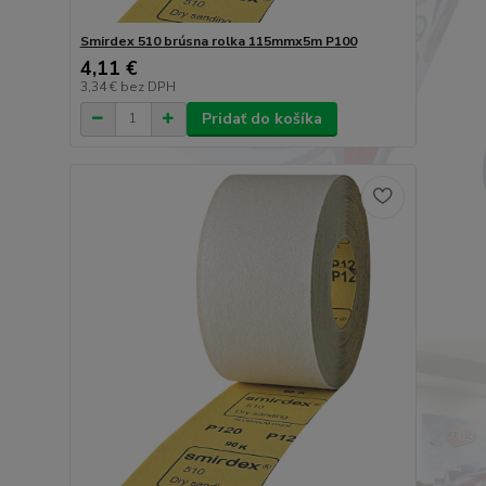
Smirdex 510 brúsna rolka 115mmx5m P100
4,11 €
3,34 €
bez DPH
Pridať do košíka