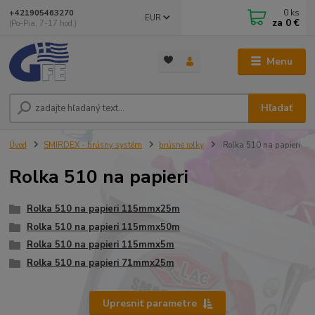
0
ks
+421905463270
EUR
za
0 €
(Po-Pia, 7-17 hod.)
Menu
Hľadať
Úvod
SMIRDEX - brúsny systém
brúsne rolky
Rolka 510 na papieri
Rolka 510 na papieri
Rolka 510 na papieri 115mmx25m
Rolka 510 na papieri 115mmx50m
Rolka 510 na papieri 115mmx5m
Rolka 510 na papieri 71mmx25m
Upresniť parametre