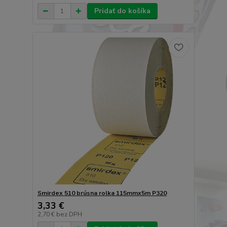
Pridať do košíka
Smirdex 510 brúsna rolka 115mmx5m P320
3,33 €
2,70 €
bez DPH