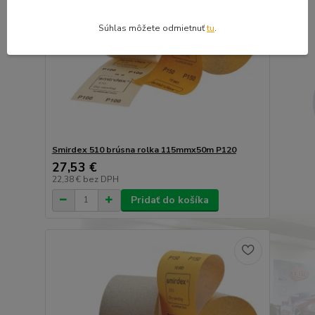
Súhlas môžete odmietnuť
tu
.
Smirdex 510 brúsna rolka 115mmx50m P120
27,53 €
22,38 €
bez DPH
Pridať do košíka