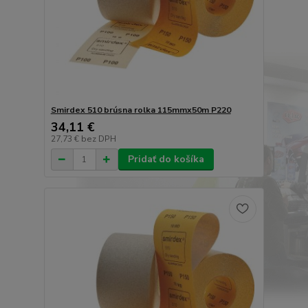
Smirdex 510 brúsna rolka 115mmx50m P220
34,11 €
27,73 €
bez DPH
Pridať do košíka