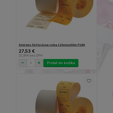
Smirdex 510 brúsna rolka 115mmx50m P180
27,53 €
22,38 €
bez DPH
Pridať do košíka