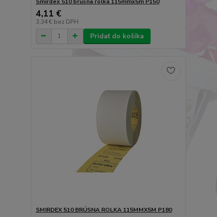
Smirdex 510 brúsna rolka 115mmx5m P150
4,11 €
3,34 €
bez DPH
Pridať do košíka
SMIRDEX 510 BRÚSNA ROLKA 115MMX5M P180