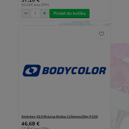
30,16 €
bez DPH
Pridať do košíka
Smirdex 510 Brúsna Rolka 115mmx25m P220
46,68 €
37,95 €
bez DPH