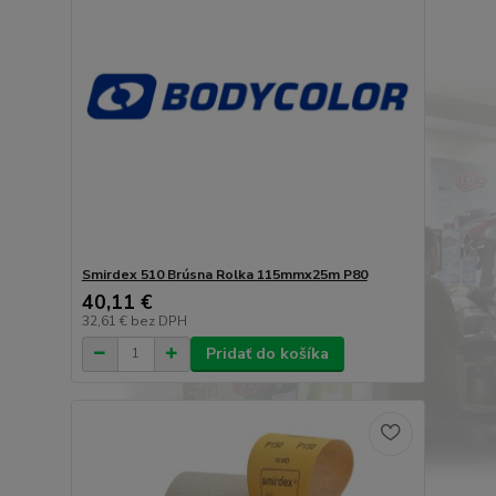
Smirdex 510 Brúsna Rolka 115mmx25m P80
40,11 €
32,61 €
bez DPH
Pridať do košíka