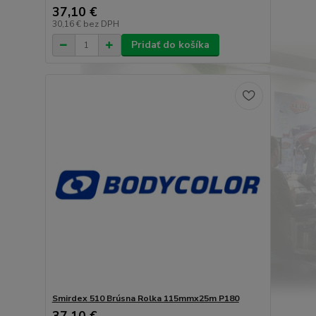
37,10 €
30,16 €
bez DPH
Pridať do košíka
Smirdex 510 Brúsna Rolka 115mmx25m P180
37,10 €