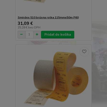
Smirdex 510 brúsna rolka 115mmx50m P60
31,09 €
25,28 €
bez DPH
Pridať do košíka