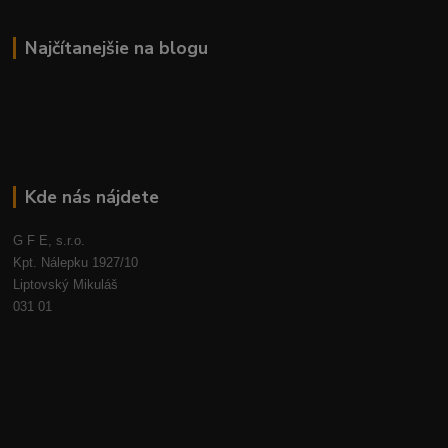
Najčítanejšie na blogu
Kde nás nájdete
G F E, s.r.o.
Kpt. Nálepku 1927/10
Liptovský Mikuláš
031 01