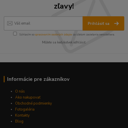
zľavy!
Prihlásiť sa
Súhlasím so
spracovaním osobných údajov
za účelom zasielania newslettera.
Môžete sa kedykoľvek odhlásiť.
Informácie pre zákazníkov
O nás
Ako nakupovať
Obchodné podmienky
Fotogaléria
Kontakty
Blog