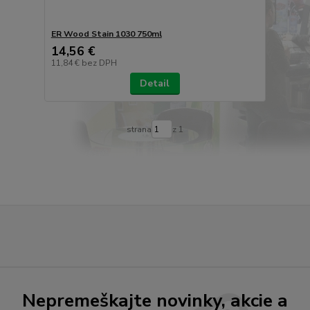
ER Wood Stain 1030 750ml
14,56 €
11,84 €
bez DPH
Detail
strana
z 1
Nepremeškajte novinky, akcie a