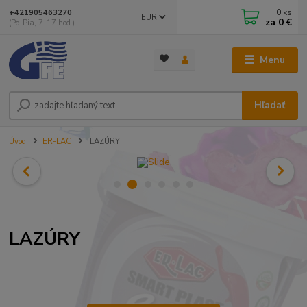
0
ks
+421905463270
EUR
za
0 €
(Po-Pia, 7-17 hod.)
Menu
Hľadať
Úvod
ER-LAC
LAZÚRY
LAZÚRY