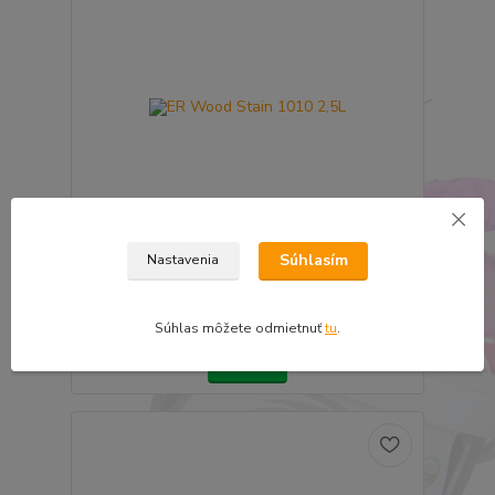
Súhlasím
Nastavenia
ER Wood Stain 1010 2,5L
51,29 €
Súhlas môžete odmietnuť
tu
.
41,70 €
bez DPH
Detail