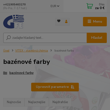
0
ks
+421905463270
EUR
za
0 €
(Po-Pia, 7-17 hod.)
Menu
Hľadať
Úvod
VITEX - stavebná chémia
bazénové farby
bazénové farby
bazénové farby
Upresniť parametre
Najnovšie
Najlacnejšie
Najdrahšie