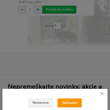
72,67 €
bez DPH
Pridať do košíka
strana
z 1
Nepremeškajte novinky, akcie a
zľavy!
Súhlasím
Nastavenia