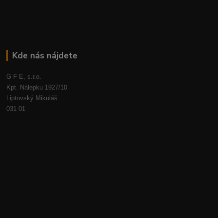
Kde nás nájdete
G F E, s.r.o.
Kpt. Nálepku 1927/10
Liptovský Mikuláš
031 01