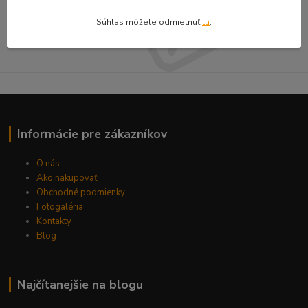
Prihlásiť sa
Súhlas môžete odmietnuť
tu
.
Súhlasím so
spracovaním osobných údajov
za účelom zasielania newslettera.
Môžete sa kedykoľvek odhlásiť.
Informácie pre zákazníkov
O nás
Ako nakupovať
Obchodné podmienky
Fotogaléria
Kontakty
Blog
Najčítanejšie na blogu