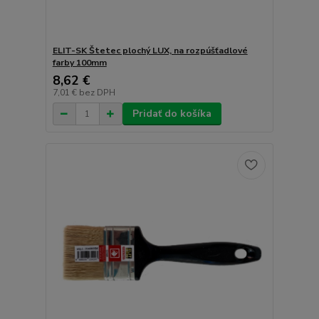
ELIT-SK Štetec plochý LUX, na rozpúšťadlové
farby 100mm
8,62 €
7,01 €
bez DPH
Pridať do košíka