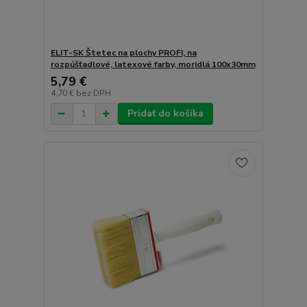
ELIT-SK Štetec na plochy PROFI, na
rozpúšťadlové, latexové farby, moridlá 100x30mm
5,79 €
4,70 €
bez DPH
Pridať do košíka