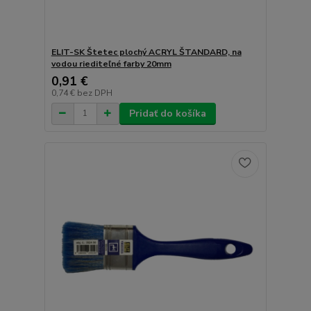
ELIT-SK Štetec plochý ACRYL ŠTANDARD, na
vodou riediteľné farby 20mm
0,91 €
0,74 €
bez DPH
Pridať do košíka