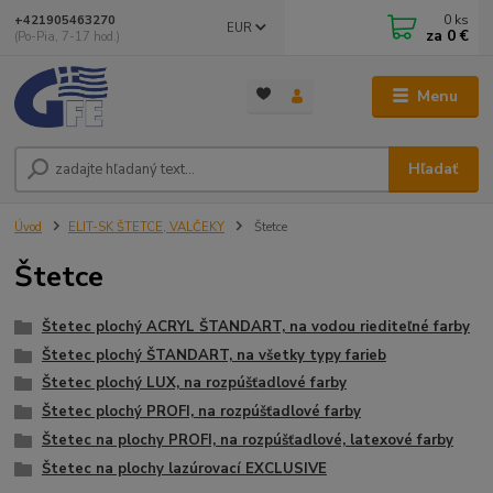
0
ks
+421905463270
EUR
za
0 €
(Po-Pia, 7-17 hod.)
Menu
Hľadať
Úvod
ELIT-SK ŠTETCE, VALČEKY
Štetce
Štetce
Štetec plochý ACRYL ŠTANDART, na vodou riediteľné farby
Štetec plochý ŠTANDART, na všetky typy farieb
Štetec plochý LUX, na rozpúšťadlové farby
Štetec plochý PROFI, na rozpúšťadlové farby
Štetec na plochy PROFI, na rozpúšťadlové, latexové farby
Štetec na plochy lazúrovací EXCLUSIVE