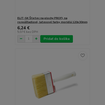
ELIT-SK Štetec na plochy PROFI, na
rozpúšťadlové, latexové farby, moridlá 120x30mm
6,24 €
5,07 €
bez DPH
Pridať do košíka