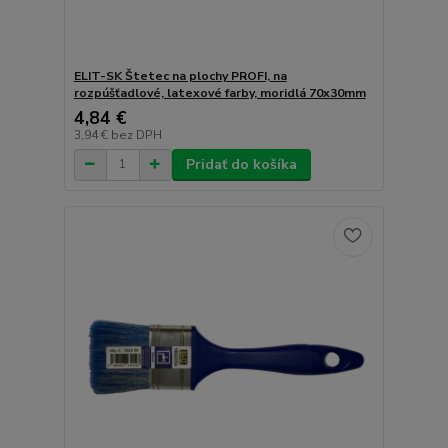
ELIT-SK Štetec na plochy PROFI, na
rozpúšťadlové, latexové farby, moridlá 70x30mm
4,84 €
3,94 €
bez DPH
Pridať do košíka