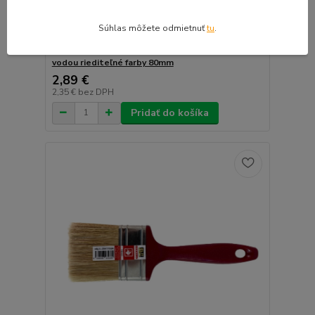
Súhlas môžete odmietnuť
tu
.
ELIT-SK Štetec plochý ACRYL ŠTANDARD, na
vodou riediteľné farby 80mm
2,89 €
2,35 €
bez DPH
Pridať do košíka