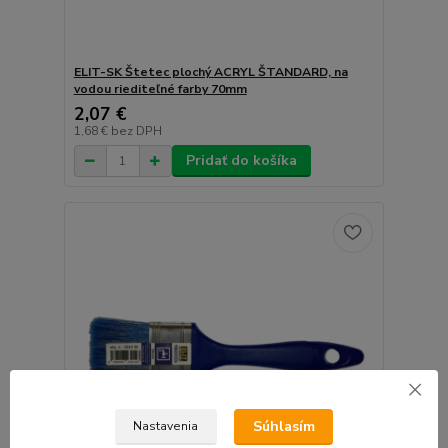
ELIT-SK Štetec plochý ACRYL ŠTANDARD, na
vodou riediteľné farby 70mm
2,07 €
1,68 €
bez DPH
Pridať do košíka
Súhlasím
Nastavenia