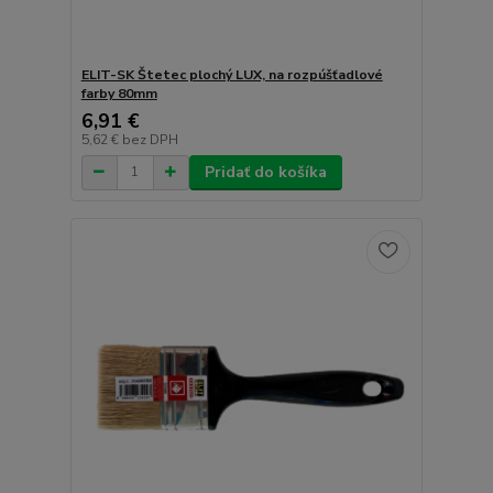
ELIT-SK Štetec plochý LUX, na rozpúšťadlové
farby 80mm
6,91 €
5,62 €
bez DPH
Pridať do košíka