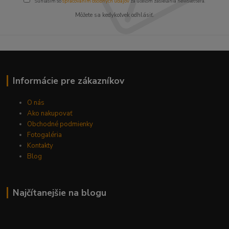
Súhlasím so
spracovaním osobných údajov
za účelom zasielania newslettera.
Môžete sa kedykoľvek odhlásiť.
Informácie pre zákazníkov
O nás
Ako nakupovať
Obchodné podmienky
Fotogaléria
Kontakty
Blog
Najčítanejšie na blogu