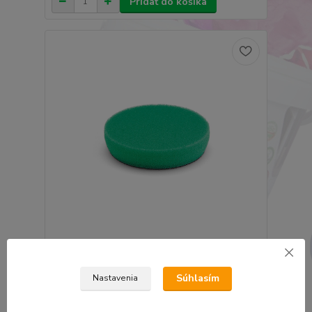
Pridať do košíka
Leštiaci kotúč na suchý zips 75mm x 25mm tvrdý
zelený
Súhlasím
4,68 €
Nastavenia
3,81 €
bez DPH