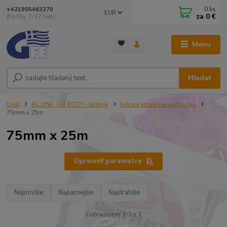
0
ks
+421905463270
EUR
za
0 €
(Po-Pia, 7-17 hod.)
Menu
Hľadať
Úvod
BC LINE, HB BODY - leštenie
leštiace kotúče na suchý zips
75mm x 25m
75mm x 25m
Upresniť parametre
Najnovšie
Najlacnejšie
Najdrahšie
Zobrazujem 1-3 z 3