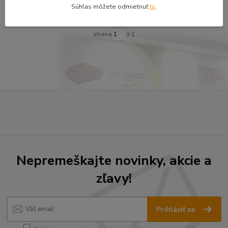
Pridať do košíka
Súhlas môžete odmietnuť
tu
.
strana
z 1
Nepremeškajte novinky, akcie a
zľavy!
Prihlásiť sa