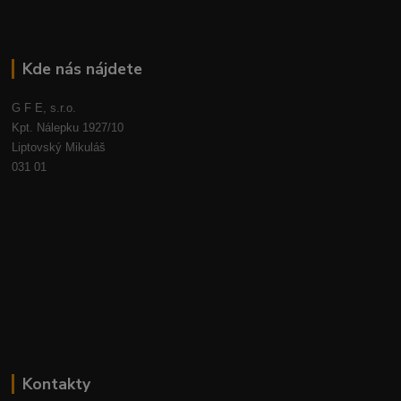
Kde nás nájdete
G F E, s.r.o.
Kpt. Nálepku 1927/10
Liptovský Mikuláš
031 01
Kontakty