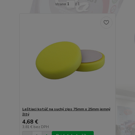
strana
z 1
Leštiaci kotúč na suchý zips 75mm x 25mm jemný
žltý
4,68 €
3,81 €
bez DPH