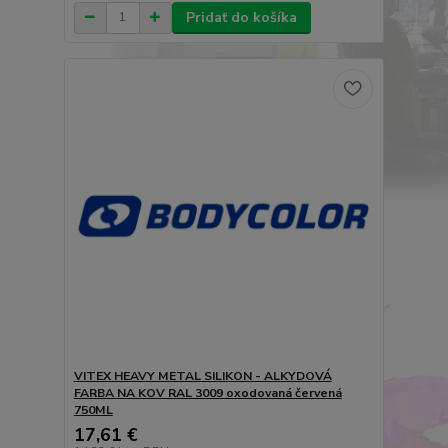
Pridať do košíka
VITEX HEAVY METAL SILIKON - ALKYDOVÁ
FARBA NA KOV RAL 3009 oxodovaná červená
750ML
17,61 €