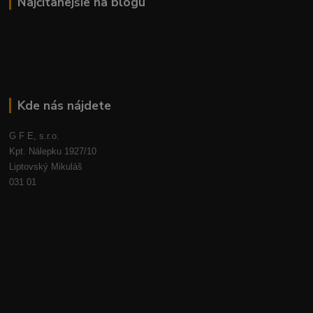
Najčítanejšie na blogu
Kde nás nájdete
G F E, s.r.o.
Kpt. Nálepku 1927/10
Liptovský Mikuláš
031 01