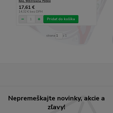
RAL 9010 biela 750ml
17,61 €
14,32 €
bez DPH
Pridať do košíka
strana
z 1
Nepremeškajte novinky, akcie a
zľavy!