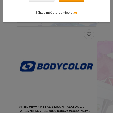
17,61 €
14,32 €
bez DPH
Súhlas môžete odmietnuť
tu
.
Pridať do košíka
VITEX HEAVY METAL SILIKON - ALKYDOVÁ
FARBA NA KOV RAL 6009 jedlovo zelená 750ML