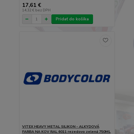
17,61 €
14,32 €
bez DPH
Pridať do košíka
VITEX HEAVY METAL SILIKON - ALKYDOVÁ
FARBA NA KOV RAL 6011 rezedovo zelená 750ML