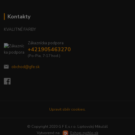
Kontakty
KVALITNÉ FARBY
Zákaznícka podpora
+421905463270
(Po-Pia, 7-17 hod.)
obchod@gfe.sk
Upravit sběr cookies.
© Copyright 2020 G F E,s.r.o. Liptovský Mikuláš
Vytvorené na
Eshop-rychlo.sk