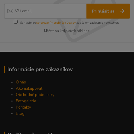
Prihlásiť sa
Súhlasím so
spracovaním osobných údajov
za účelom zasielania newslettera.
Môžete sa kedykoľvek odhlásiť.
Informácie pre zákazníkov
O nás
Ako nakupovať
Obchodné podmienky
Fotogaléria
Kontakty
Blog