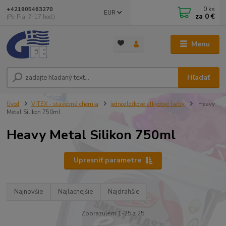
0
ks
+421905463270
EUR
za
0 €
(Po-Pia, 7-17 hod.)
Menu
Hľadať
Úvod
VITEX - stavebná chémia
jednozložkové alkydové farby
Heavy
Metal Silikon 750ml
Heavy Metal Silikon 750ml
Upresniť parametre
Najnovšie
Najlacnejšie
Najdrahšie
Zobrazujem 1-25 z 25