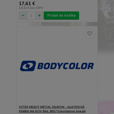
17,61 €
14,32 €
bez DPH
Pridať do košíka
VITEX HEAVY METAL SILIKON - ALKYDOVÁ
FARBA NA KOV RAL 8017 čokoládovo hnedá