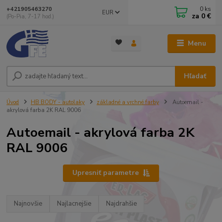
0
ks
+421905463270
EUR
za
0 €
(Po-Pia, 7-17 hod.)
Menu
Hľadať
Úvod
HB BODY - autolaky
základné a vrchné farby
Autoemail -
akrylová farba 2K RAL 9006
Autoemail - akrylová farba 2K
RAL 9006
Upresniť parametre
Najnovšie
Najlacnejšie
Najdrahšie