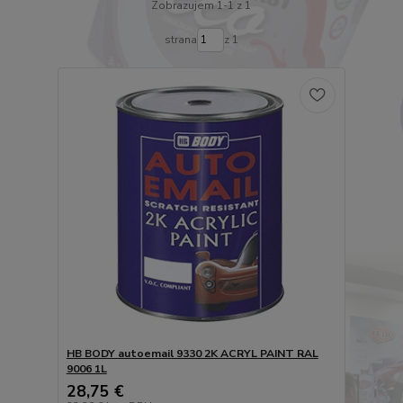
Zobrazujem 1-1 z 1
strana
z 1
HB BODY autoemail 9330 2K ACRYL PAINT RAL
9006 1L
28,75 €