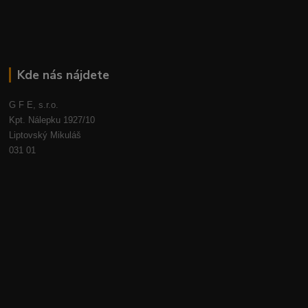
Kde nás nájdete
G F E, s.r.o.
Kpt. Nálepku 1927/10
Liptovský Mikuláš
031 01