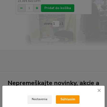
23,38 €
bez DPH
Pridať do košíka
strana
z 1
Nepremeškajte novinky, akcie a
zľavy!
Súhlasím
Nastavenia
Prihlásiť sa