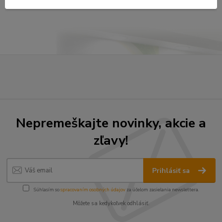
strana
z 1
Nepremeškajte novinky, akcie a
zľavy!
Prihlásiť sa
Súhlasím so
spracovaním osobných údajov
za účelom zasielania newslettera.
Môžete sa kedykoľvek odhlásiť.