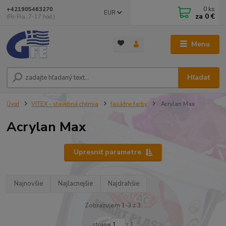
0
ks
+421905463270
EUR
za
0 €
(Po-Pia, 7-17 hod.)
Menu
Hľadať
Úvod
VITEX - stavebná chémia
fasádne farby
Acrylan Max
Acrylan Max
Upresniť parametre
Najnovšie
Najlacnejšie
Najdrahšie
Zobrazujem 1-3 z 3
strana
z 1