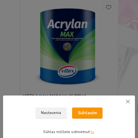
VITEX Acrylan MAX biely W 980 ml
16,06 €
13,06 €
bez DPH
Súhlasím
Nastavenia
Pridať do košíka
Súhlas môžete odmietnuť
tu
.