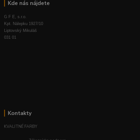
Kde nás nájdete
G F E, s.r.o.
Kpt. Nálepku 1927/10
Liptovský Mikuláš
031 01
Kontakty
KVALITNÉ FARBY