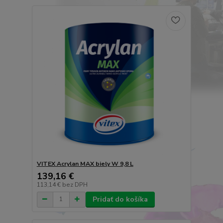
VITEX Acrylan MAX biely W 9,8 L
139,16 €
113,14 €
bez DPH
Pridať do košíka