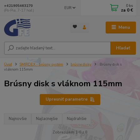
0
ks
+421905463270
EUR
za
0 €
(Po-Pia, 7-17 hod.)
Menu
Hľadať
Úvod
SMIRDEX - brúsny systém
brúsne disky
Brúsny disk s
vláknom 115mm
Brúsny disk s vláknom 115mm
Upresniť parametre
Najnovšie
Najlacnejšie
Najdrahšie
Zobrazujem 1-8 z 8