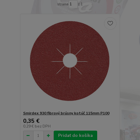
strana
z 1
Smirdex 930 fibrový brúsny kotúč 115mm P100
0,35 €
0,29 €
bez DPH
Pridať do košíka