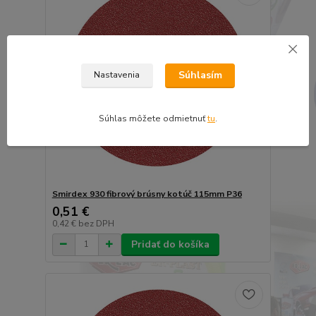
Súhlasím
Nastavenia
Súhlas môžete odmietnuť
tu
.
Smirdex 930 fibrový brúsny kotúč 115mm P36
0,51 €
0,42 €
bez DPH
Pridať do košíka