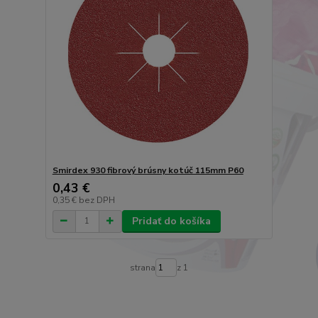
Smirdex 930 fibrový brúsny kotúč 115mm P60
0,43 €
0,35 €
bez DPH
Pridať do košíka
strana
z 1