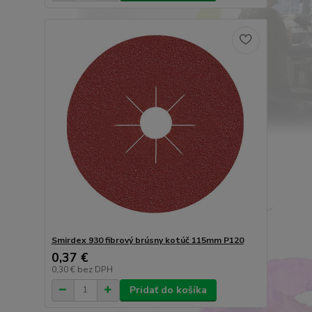
Smirdex 930 fibrový brúsny kotúč 115mm P120
0,37 €
0,30 €
bez DPH
Pridať do košíka