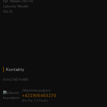
Kpt. Nálepku 1927/10
Liptovský Mikuláš
031 01
Kontakty
KVALITNÉ FARBY
Zákaznícka podpora
+421905463270
(Po-Pia, 7-17 hod.)