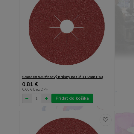
Smirdex 930 fibrový brúsny kotúč 115mm P40
0,81 €
0,66 €
bez DPH
Pridať do košíka