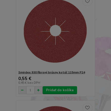
Smirdex 930 fibrový brúsny kotúč 115mm P24
0,55 €
0,45 €
bez DPH
Pridať do košíka