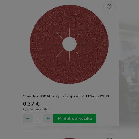
Smirdex 930 fibrový brúsny kotúč 115mm P180
0,37 €
0,30 €
bez DPH
Pridať do košíka