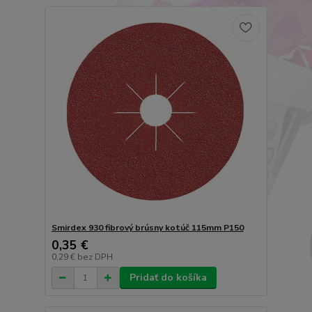
Smirdex 930 fibrový brúsny kotúč 115mm P150
0,35 €
0,29 €
bez DPH
Pridať do košíka