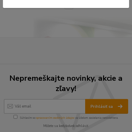
strana
z 1
Nepremeškajte novinky, akcie a
zľavy!
Prihlásiť sa
Súhlasím so
spracovaním osobných údajov
za účelom zasielania newslettera.
Môžete sa kedykoľvek odhlásiť.