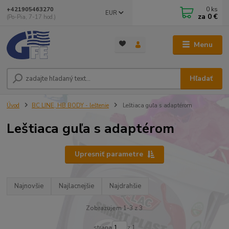
0
ks
+421905463270
EUR
za
0 €
(Po-Pia, 7-17 hod.)
Menu
Hľadať
Úvod
BC LINE, HB BODY - leštenie
Leštiaca guľa s adaptérom
Leštiaca guľa s adaptérom
Upresniť parametre
Najnovšie
Najlacnejšie
Najdrahšie
Zobrazujem 1-3 z 3
strana
z 1