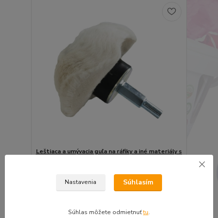
Leštiaca a umývacia guľa na ráfiky a iné materiály s
adaptérom 75mm
5 €
4,06 €
bez DPH
Súhlasím
Nastavenia
Pridať do košíka
Súhlas môžete odmietnuť
tu
.