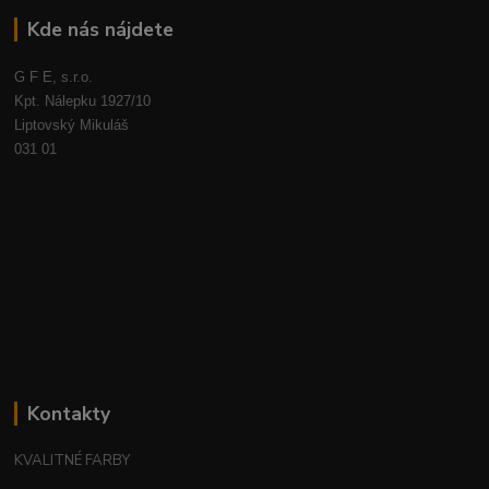
Kde nás nájdete
G F E, s.r.o.
Kpt. Nálepku 1927/10
Liptovský Mikuláš
031 01
Kontakty
KVALITNÉ FARBY