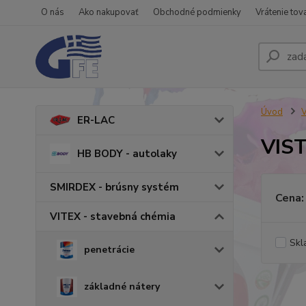
O nás
Ako nakupovať
Obchodné podmienky
Vrátenie tov
Úvod
V
ER-LAC
VIS
HB BODY - autolaky
SMIRDEX - brúsny systém
Cena:
VITEX - stavebná chémia
Skl
penetrácie
základné nátery