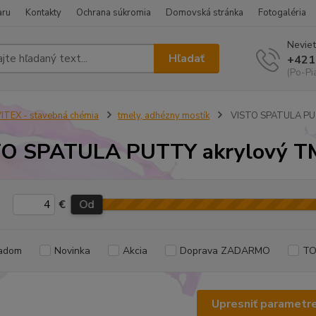
aru
Kontakty
Ochrana súkromia
Domovská stránka
Fotogaléria
Neviet
Hľadať
+421
(Po-Pi
ITEX - stavebná chémia
tmely, adhézny mostík
VISTO SPATULA PU
TO SPATULA PUTTY akrylový T
€
Od
adom
Novinka
Akcia
Doprava ZADARMO
TO
Upresniť parametr