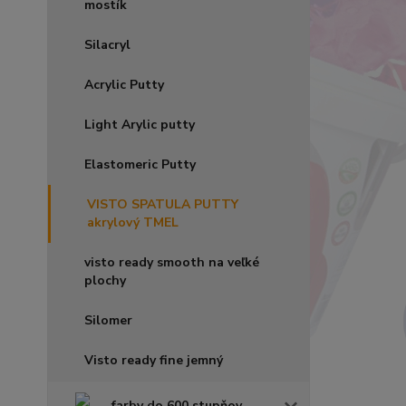
mostík
Silacryl
Acrylic Putty
Light Arylic putty
Elastomeric Putty
VISTO SPATULA PUTTY
akrylový TMEL
visto ready smooth na veľké
plochy
Silomer
Visto ready fine jemný
farby do 600 stupňov