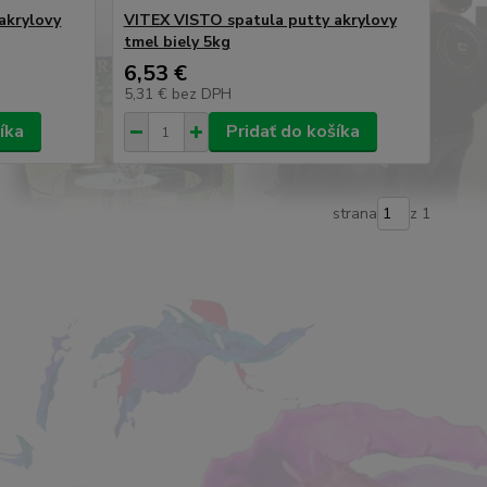
akrylovy
VITEX VISTO spatula putty akrylovy
tmel biely 5kg
6,53 €
5,31 €
bez DPH
íka
Pridať do košíka
strana
z 1