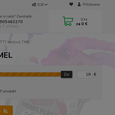
Prihlásenie
EUR
e si rady? Zavolajte.
0
ks
905463270
za
0 €
a, 7-17 hod.)
TTY akrylový TMEL
MEL
Do
€
P produkt
e