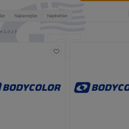
šie
Najlacnejšie
Najdrahšie
m 1-3 z 3