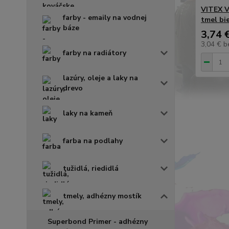
VITEX V
farby - emaily na vodnej
tmel bi
báze
3,74 
3,04 €
b
farby na radiátory
lazúry, oleje a laky na
drevo
laky na kameň
farba na podlahy
tužidlá, riedidlá
tmely, adhézny mostík
Superbond Primer - adhézny