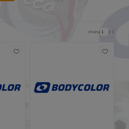
strana
z 1