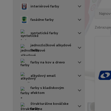
interiérové farby
Najnov
fasádne farby
Zobrazuje
syntetické farby
jednozložkové alkydové
farby
farby na kov a drevo
alkydový email
farby s kladivkovým
efektom
štrukturálne kováčske
farby