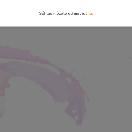
Súhlas môžete odmietnuť
tu
.