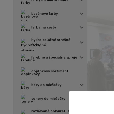
bazénové farby
farba na cesty
hydroizolačné strešné
farby
farebné a špeciálne spreje
doplnkový sortiment
bázy do miešačky
tonery do miešačky
rozlievané polyuret. a