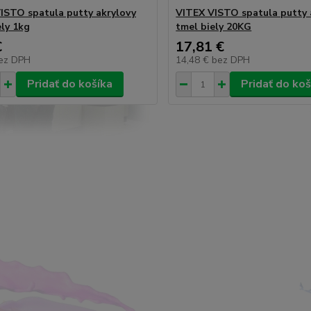
ISTO spatula putty akrylovy
VITEX VISTO spatula putty 
ely 1kg
tmel biely 20KG
€
17,81 €
ez DPH
14,48 €
bez DPH
Pridať do košíka
Pridať do koš