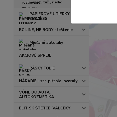
epox. tuž., riedid.
PAPIEROVÉ UTIERKY
ENDLESS
BC LINE, HB BODY - leštenie
Miešané autolaky
AKCIOVÉ SPREJE
PÁSKY FÓLIE
NÁRADIE - str. pištole, overaly
VÔNE DO AUTA,
AUTOKOZMETIKA
ELIT-SK ŠTETCE, VALČEKY