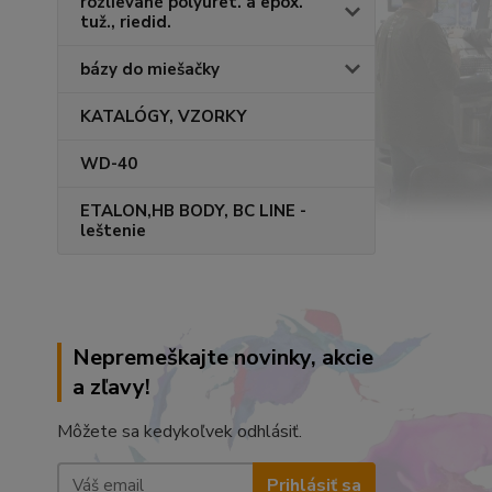
rozlievané polyuret. a epox.
tuž., riedid.
bázy do miešačky
KATALÓGY, VZORKY
WD-40
ETALON,HB BODY, BC LINE -
leštenie
Nepremeškajte novinky, akcie
a zľavy!
Môžete sa kedykoľvek odhlásiť.
Prihlásiť sa