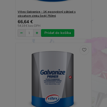
Vitex Galvanize - 1K epoxydový základ s
obsahom zinku šedý 750ml
66,64 €
54,18 €
bez DPH
Pridať do košíka