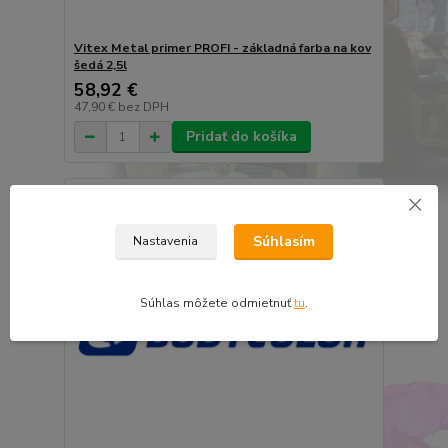
Vitex Metal primer PROFI - základná farba na kov
šedá 2,5l
58,92 €
47,90 €
bez DPH
Pridať do košíka
Súhlasím
Nastavenia
Súhlas môžete odmietnuť
tu
.