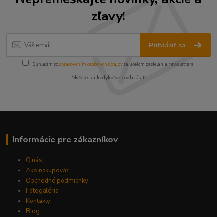
zľavy!
Prihlásiť sa
Súhlasím so
spracovaním osobných údajov
za účelom zasielania newslettera.
Môžete sa kedykoľvek odhlásiť.
Informácie pre zákazníkov
O nás
Ako nakupovať
Obchodné podmienky
Fotogaléria
Kontakty
Blog