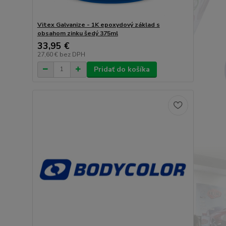
Vitex Galvanize - 1K epoxydový základ s
obsahom zinku šedý 375ml
33,95 €
27,60 €
bez DPH
Pridať do košíka