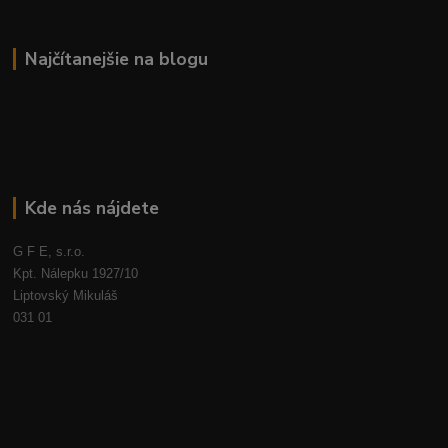
Najčítanejšie na blogu
Kde nás nájdete
G F E, s.r.o.
Kpt. Nálepku 1927/10
Liptovský Mikuláš
031 01