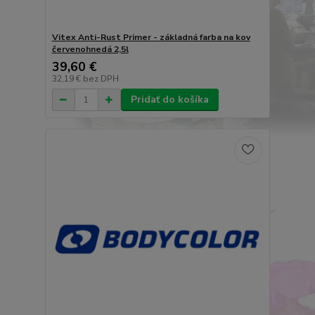
Vitex Anti-Rust Primer - základná farba na kov
červenohnedá 2,5l
39,60 €
32,19 €
bez DPH
Pridať do košíka