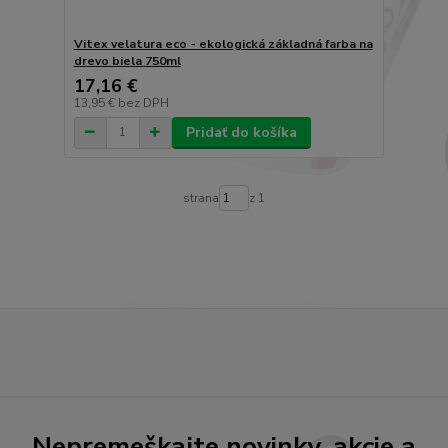
Vitex velatura eco - ekologická základná farba na
drevo biela 750ml
17,16 €
13,95 €
bez DPH
Pridať do košíka
strana
z 1
Nepremeškajte novinky, akcie a