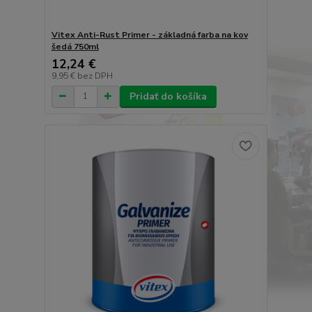
Vitex Anti-Rust Primer - základná farba na kov
šedá 750ml
12,24 €
9,95 €
bez DPH
Pridať do košíka