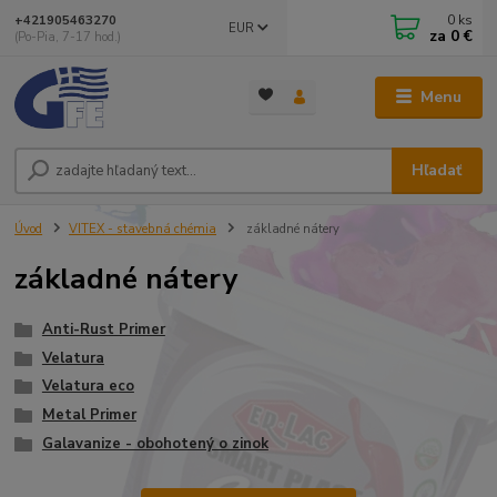
0
ks
+421905463270
EUR
za
0 €
(Po-Pia, 7-17 hod.)
Menu
Hľadať
Úvod
VITEX - stavebná chémia
základné nátery
základné nátery
Anti-Rust Primer
Velatura
Velatura eco
Metal Primer
Galavanize - obohotený o zinok