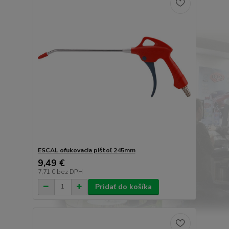
ESCAL ofukovacia pištoľ 245mm
9,49 €
7,71 €
bez DPH
Pridať do košíka