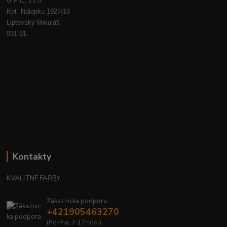
G F E, s.r.o.
Kpt. Nálepku 1927/10
Liptovský Mikuláš
031 01
Kontakty
KVALITNÉ FARBY
Zákaznícka podpora
+421905463270
(Po-Pia, 7-17 hod.)