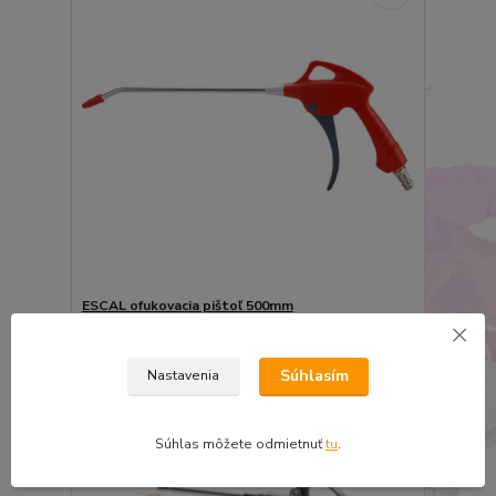
ESCAL ofukovacia pištoľ 500mm
6,57 €
5,34 €
bez DPH
Súhlasím
Nastavenia
Pridať do košíka
Súhlas môžete odmietnuť
tu
.