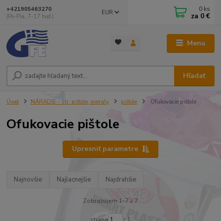
0
ks
+421905463270
EUR
za
0 €
(Po-Pia, 7-17 hod.)
Menu
Hľadať
Úvod
NÁRADIE - str. pištole, overaly
pištole
Ofukovacie pištole
Ofukovacie pištole
Upresniť parametre
Najnovšie
Najlacnejšie
Najdrahšie
Zobrazujem 1-7 z 7
strana
z 1