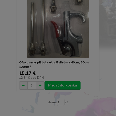
Ofukovacie pištoľ set s 5 dielmi / 40cm, 80cm,
120cm /
15,17 €
12,34 €
bez DPH
Pridať do košíka
strana
z 1