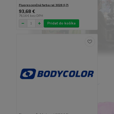
Fluorescenčná farba ral 3026 0,7l
93,68 €
76,16 €
bez DPH
Pridať do košíka