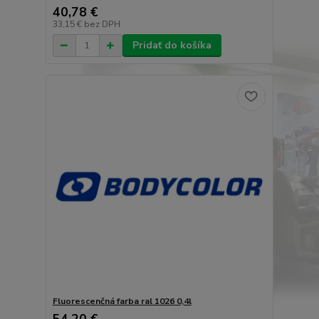
40,78 €
33,15 €
bez DPH
Pridať do košíka
Fluorescenčná farba ral 1026 0,4l
54,20 €