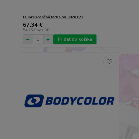
Fluorescenčná farba ral 3026 0,5l
67,34 €
54,75 €
bez DPH
Pridať do košíka