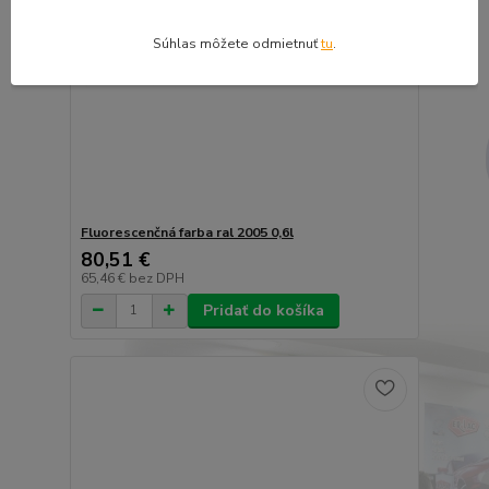
Súhlas môžete odmietnuť
tu
.
Fluorescenčná farba ral 2005 0,6l
80,51 €
65,46 €
bez DPH
Pridať do košíka