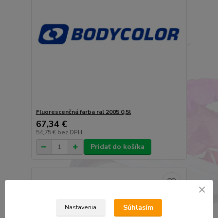
Fluorescenčná farba ral 2005 0,5l
67,34 €
54,75 €
bez DPH
Pridať do košíka
Súhlasím
Nastavenia