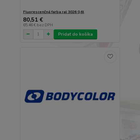
Fluorescenčná farba ral 3026 0,6l
80,51 €
65,46 €
bez DPH
Pridať do košíka