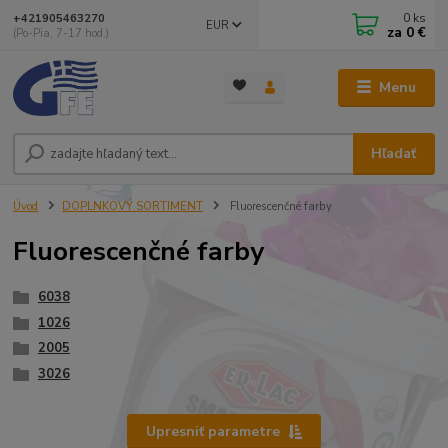
0
ks
+421905463270
EUR
za
0 €
(Po-Pia, 7-17 hod.)
Menu
Hľadať
Úvod
DOPLNKOVÝ SORTIMENT
Fluorescenčné farby
Fluorescenčné farby
6038
1026
2005
3026
Upresniť parametre