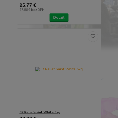
95,77 €
77,86 €
bez DPH
Detail
ER Relief paint White 5kg