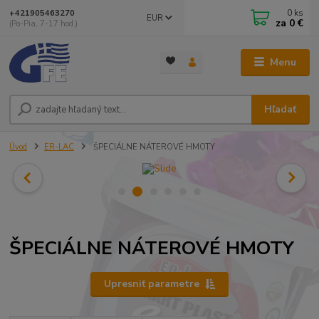
0
ks
+421905463270
EUR
za
0 €
(Po-Pia, 7-17 hod.)
Menu
Hľadať
Úvod
ER-LAC
ŠPECIÁLNE NÁTEROVÉ HMOTY
ŠPECIÁLNE NÁTEROVÉ HMOTY
Upresniť parametre