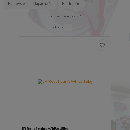
Najnovšie
Najlacnejšie
Najdrahšie
Zobrazujem 1-2 z 2
strana
z 1
ER Relief paint White 15kg