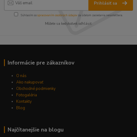
Prihlásiť sa
Súhlasím so
spracovaním osobných údajov
za účelom zasielania newslettera.
Môžete sa kedykoľvek odhlásiť.
Informácie pre zákazníkov
O nás
Ako nakupovať
Obchodné podmienky
Fotogaléria
Kontakty
Blog
Najčítanejšie na blogu