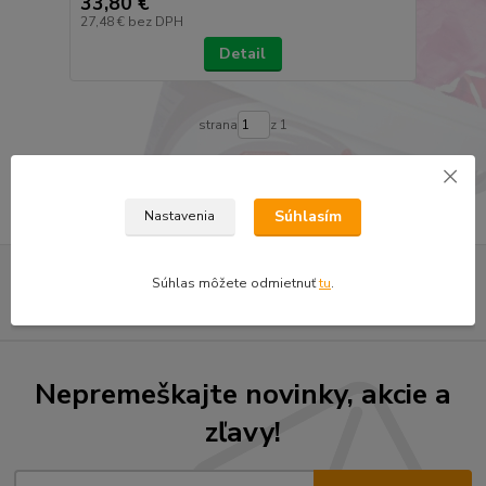
33,80 €
27,48 €
bez DPH
Detail
strana
z 1
Súhlasím
Nastavenia
Súhlas môžete odmietnuť
tu
.
Nepremeškajte novinky, akcie a
zľavy!