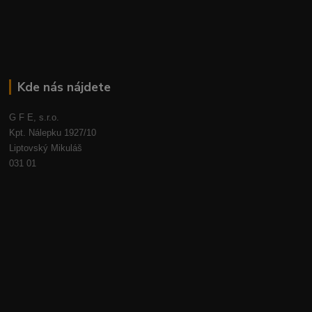
Kde nás nájdete
G F E, s.r.o.
Kpt. Nálepku 1927/10
Liptovský Mikuláš
031 01