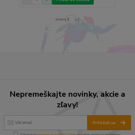
strana
z 1
Nepremeškajte novinky, akcie a
zľavy!
Prihlásiť sa
Súhlasím so
spracovaním osobných údajov
za účelom zasielania newslettera.