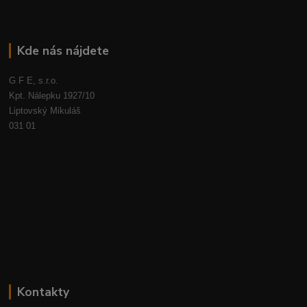
Kde nás nájdete
G F E, s.r.o.
Kpt. Nálepku 1927/10
Liptovský Mikuláš
031 01
Kontakty