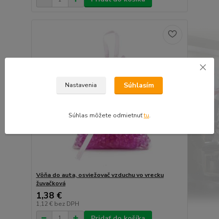
Súhlasím
Nastavenia
Súhlas môžete odmietnuť
tu
.
Vôňa do auta, osviežovač vzduchu vo vrecku
žuvačková
1,38 €
1,12 €
bez DPH
Pridať do košíka