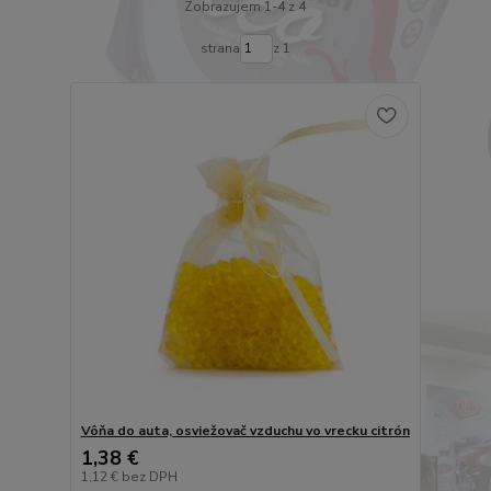
Zobrazujem 1-4 z 4
strana
z 1
Vôňa do auta, osviežovač vzduchu vo vrecku citrón
1,38 €
1,12 €
bez DPH