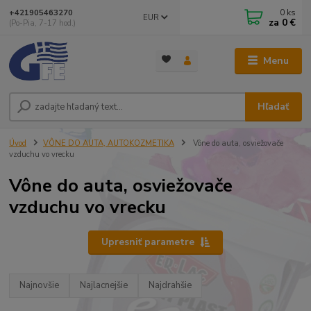
0
ks
+421905463270
EUR
za
0 €
(Po-Pia, 7-17 hod.)
Menu
Hľadať
Úvod
VÔNE DO AUTA, AUTOKOZMETIKA
Vône do auta, osviežovače
vzduchu vo vrecku
Vône do auta, osviežovače
vzduchu vo vrecku
Upresniť parametre
Najnovšie
Najlacnejšie
Najdrahšie