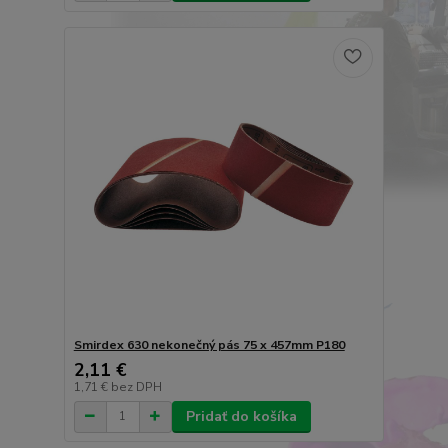
Smirdex 630 nekonečný pás 75 x 457mm P180
2,11 €
1,71 €
bez DPH
Pridať do košíka