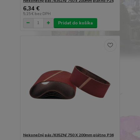
Nekonečný pás /635ZN/ 750 x 200mm plátno P24
6,34 €
5,15 €
bez DPH
Pridať do košíka
Nekonečný pás /635ZN/ 750 X 200mm plátno P36