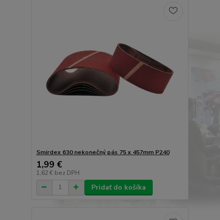
Smirdex 630 nekonečný pás 75 x 457mm P240
1,99 €
1,62 €
bez DPH
Pridať do košíka