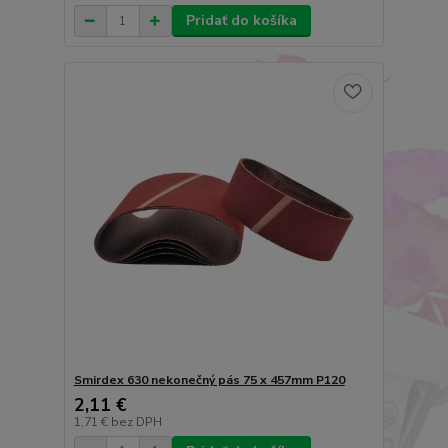
Pridať do košíka
Smirdex 630 nekonečný pás 75 x 457mm P120
2,11 €
1,71 €
bez DPH