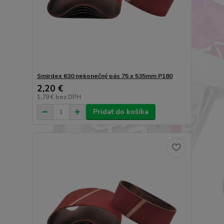
Smirdex 630 nekonečný pás 75 x 535mm P180
2,20 €
1,79 €
bez DPH
Pridať do košíka