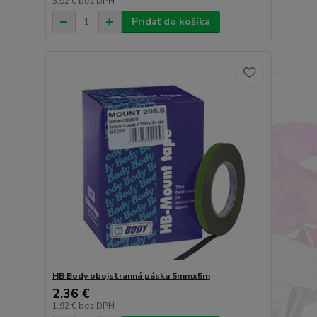
3,52 €
bez DPH
Pridať do košíka
HB Body obojstranná páska 5mmx5m
2,36 €
1,92 €
bez DPH