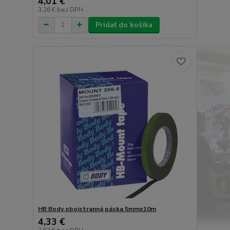
4,01 €
3,26 €
bez DPH
Pridať do košíka
HB Body obojstranná páska 5mmx10m
4,33 €