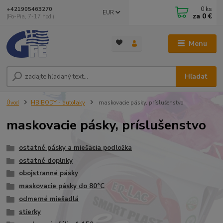
0
ks
+421905463270
EUR
za
0 €
(Po-Pia, 7-17 hod.)
Menu
Hľadať
Úvod
HB BODY - autolaky
maskovacie pásky, príslušenstvo
maskovacie pásky, príslušenstvo
ostatné pásky a miešacia podložka
ostatné doplnky
obojstranné pásky
maskovacie pásky do 80°C
odmerné miešadlá
stierky