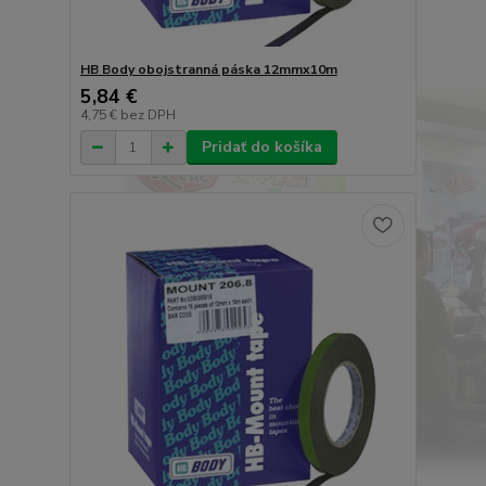
HB Body obojstranná páska 12mmx10m
5,84 €
4,75 €
bez DPH
Pridať do košíka