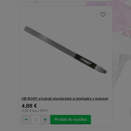
HB BODY otvárač plechoviek a miešadlo v jednom
4,88 €
3,97 €
bez DPH
Pridať do košíka