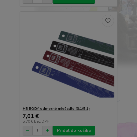
HB BODY odmerné miešadlo (3:1/5:1)
7,01 €
5,70 €
bez DPH
Pridať do košíka