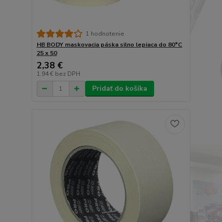
1 hodnotenie
HB BODY maskovacia páska silno lepiaca do 80°C
25 x 50
2,38 €
1,94 €
bez DPH
Pridať do košíka