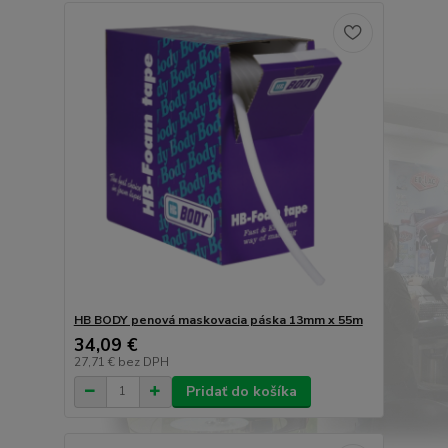
HB BODY penová maskovacia páska 13mm x 55m
34,09 €
27,71 €
bez DPH
Pridať do košíka