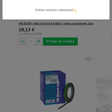
Súhlas môžete odmietnuť
tu
.
HB BODY mikroténová taška / cena za balenie 1kg
18,13 €
14,74 €
bez DPH
Pridať do košíka