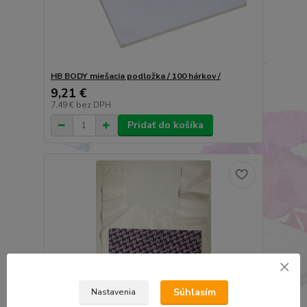
HB BODY miešacia podložka / 100 hárkov /
9,21 €
7,49 €
bez DPH
Pridať do košíka
Súhlasím
Nastavenia