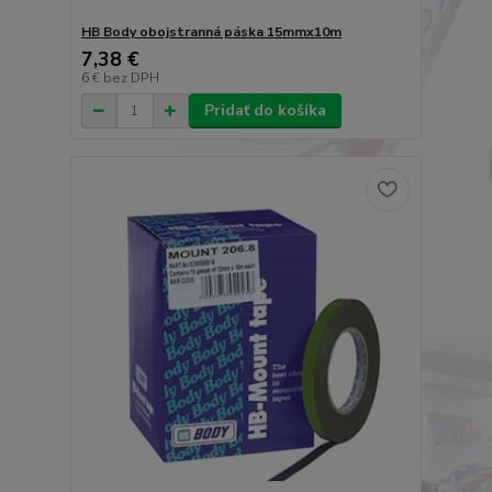
HB Body obojstranná páska 15mmx10m
7,38 €
6 €
bez DPH
Pridať do košíka