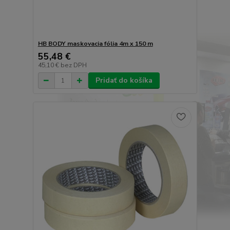
HB BODY maskovacia fólia 4m x 150 m
55,48 €
45,10 €
bez DPH
Pridať do košíka