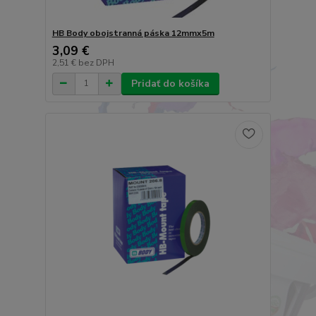
HB Body obojstranná páska 12mmx5m
3,09 €
2,51 €
bez DPH
Pridať do košíka