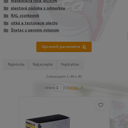
maskovacia fólia 4x150m
plastová nádoba s odmerkou
RAL vzorkovník
sitká a testovacie plechy
Štetec s pevným nylonom
Upresniť parametre
Najnovšie
Najlacnejšie
Najdrahšie
Zobrazujem 1-40 z 43
strana
z 2
ďalšie