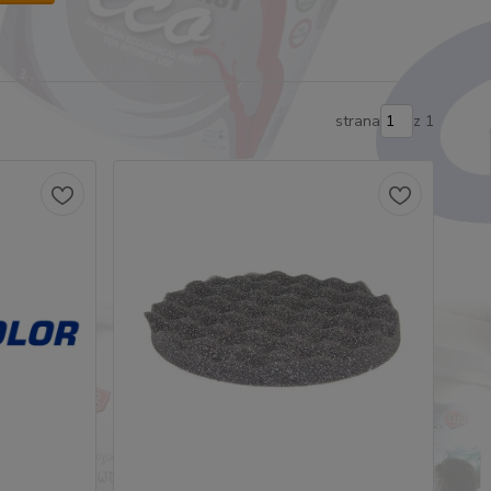
strana
z 1