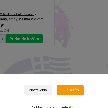
 leštiaci kotúč čierny
vaný jemný 150mm x 25mm
 €
ez DPH
Pridať do košíka
Súhlasím
Nastavenia
Súhlas môžete odmietnuť
tu
.