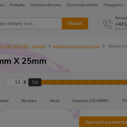
aru
Kontakty
Ochrana súkromia
Domovská stránka
Fotogaléria
Neviet
Hľadať
+421
(Po-Pi
C LINE, HB BODY - leštenie
Leštiace kotúče perforované
150mm X 
mm X 25mm
€
Od
adom
Novinka
Akcia
Doprava ZADARMO
TO
Upresniť parametr