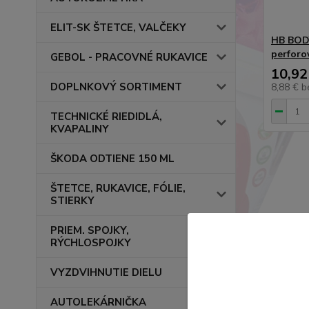
ELIT-SK ŠTETCE, VALČEKY
HB BODY
perforo
GEBOL - PRACOVNÉ RUKAVICE
10,92
DOPLNKOVÝ SORTIMENT
8,88 €
b
TECHNICKÉ RIEDIDLÁ,
KVAPALINY
ŠKODA ODTIENE 150 ML
ŠTETCE, RUKAVICE, FÓLIE,
STIERKY
PRIEM. SPOJKY,
RÝCHLOSPOJKY
VYZDVIHNUTIE DIELU
AUTOLEKÁRNIČKA