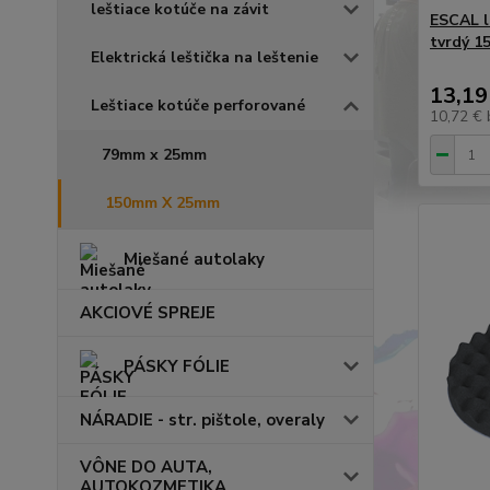
leštiace kotúče na závit
ESCAL l
tvrdý 
Elektrická leštička na leštenie
13,19
Leštiace kotúče perforované
10,72 €
79mm x 25mm
150mm X 25mm
Miešané autolaky
AKCIOVÉ SPREJE
PÁSKY FÓLIE
NÁRADIE - str. pištole, overaly
VÔNE DO AUTA,
AUTOKOZMETIKA