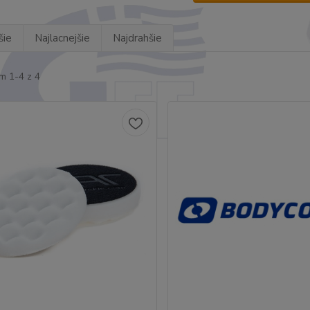
šie
Najlacnejšie
Najdrahšie
m 1-4 z 4