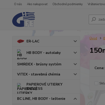
O nás
Ako nakupovať
Obchodné podmienky
Vrátenie tov
Úvod
B
ER-LAC
150
HB BODY - autolaky
SMIRDEX - brúsny systém
Cena:
VITEX - stavebná chémia
Skl
PAPIEROVÉ UTIERKY
ENDLESS
BC LINE, HB BODY - leštenie