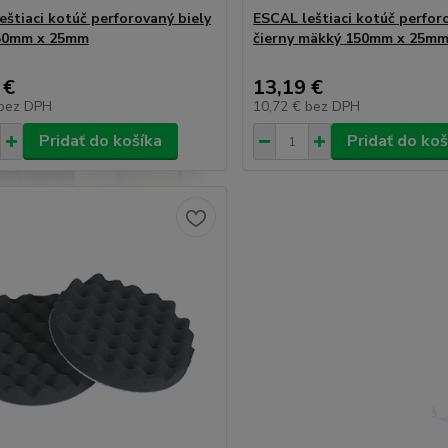
eštiaci kotúč perforovaný biely
ESCAL leštiaci kotúč perfor
150mm x 25mm
čierny mäkký 150mm x 25m
 €
13,19 €
bez DPH
10,72 €
bez DPH
Pridať do košíka
Pridať do koš