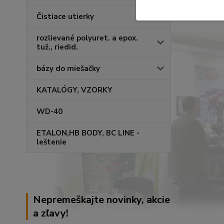
Čistiace utierky
rozlievané polyuret. a epox.
tuž., riedid.
bázy do miešačky
KATALÓGY, VZORKY
WD-40
ETALON,HB BODY, BC LINE -
leštenie
Nepremeškajte novinky, akcie
a zľavy!