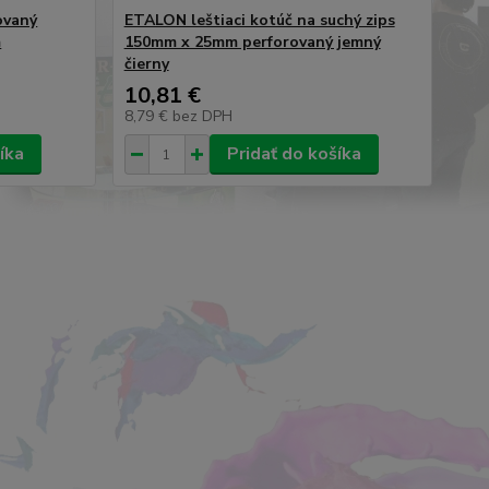
ovaný
ETALON leštiaci kotúč na suchý zips
m
150mm x 25mm perforovaný jemný
čierny
10,81 €
8,79 €
bez DPH
íka
Pridať do košíka