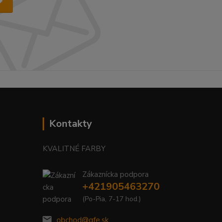
Kontakty
KVALITNÉ FARBY
Zákaznícka podpora
+421905463270
(Po-Pia, 7-17 hod.)
obchod@gfe.sk