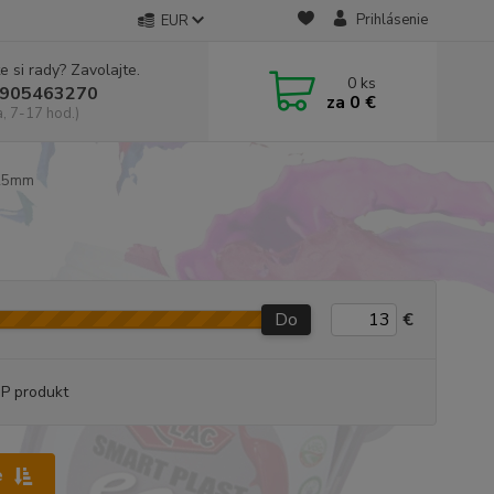
Prihlásenie
EUR
e si rady? Zavolajte.
0
ks
905463270
za
0 €
a, 7-17 hod.)
25mm
Do
€
P produkt
e