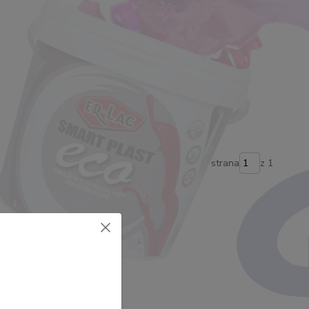
strana
z 1