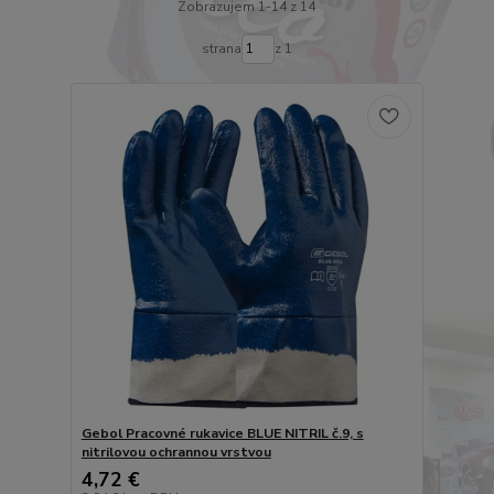
Zobrazujem 1-14 z 14
strana
z 1
Gebol Pracovné rukavice BLUE NITRIL č.9, s
nitrilovou ochrannou vrstvou
4,72 €