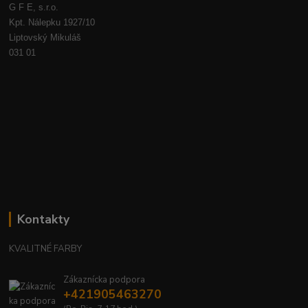
G F E, s.r.o.
Kpt. Nálepku 1927/10
Liptovský Mikuláš
031 01
Kontakty
KVALITNÉ FARBY
Zákaznícka podpora
+421905463270