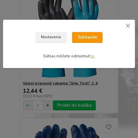
Súhlasím
Nastavenia
Súhlas môžete odmietnuť
tu
.
Gebol pracovné rukavice "Grip Tech", č. 9
12,44 €
10,11 €
bez DPH
Pridať do košíka