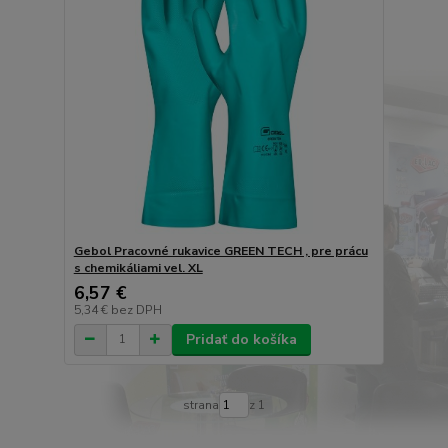
Gebol Pracovné rukavice GREEN TECH , pre prácu
s chemikáliami vel. XL
6,57 €
5,34 €
bez DPH
Pridať do košíka
strana
z 1