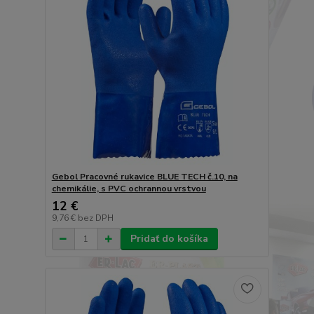
Gebol Pracovné rukavice BLUE TECH č.10, na
chemikálie, s PVC ochrannou vrstvou
12 €
9,76 €
bez DPH
Pridať do košíka