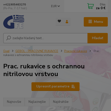
0
ks
+421905463270
EUR
za
0 €
(Po-Pia, 7-17 hod.)
Menu
Hľadať
Úvod
GEBOL - PRACOVNÉ RUKAVICE
Pracovné rukavice
Prac.
rukavice s ochrannou nitrilovou vrstvou
Prac. rukavice s ochrannou
nitrilovou vrstvou
Upresniť parametre
Najnovšie
Najlacnejšie
Najdrahšie