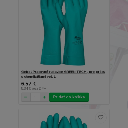
Gebol Pracovné rukavice GREEN TECH , pre prácu
s chemikáliami vel. L
6,57 €
5,34 €
bez DPH
Pridať do košíka