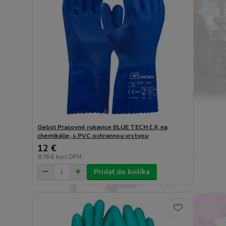
Gebol Pracovné rukavice BLUE TECH č.9, na
chemikálie, s PVC ochrannou vrstvou
12 €
9,76 €
bez DPH
Pridať do košíka