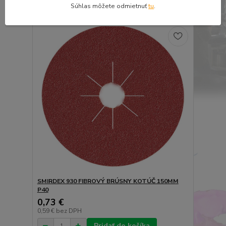
Pridať do košíka
Súhlas môžete odmietnuť
tu
.
SMIRDEX 930 FIBROVÝ BRÚSNY KOTÚČ 150MM
P40
0,73 €
0,59 €
bez DPH
Pridať do košíka