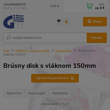
0
ks
+421905463270
EUR
za
0 €
(Po-Pia, 7-17 hod.)
Menu
Hľadať
Úvod
SMIRDEX - brúsny systém
brúsne disky
Brúsny disk s
vláknom 150mm
Brúsny disk s vláknom 150mm
Upresniť parametre
Najnovšie
Najlacnejšie
Najdrahšie
Zobrazujem 1-9 z 9