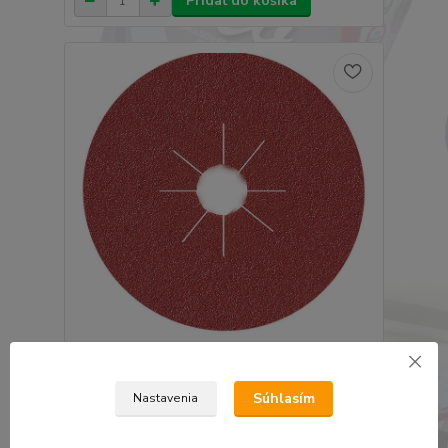
Pridať do košíka
SMIRDEX 930 FIBROVÝ BRÚSNY KOTÚČ 150MM
P36
Súhlasím
0,81 €
Nastavenia
0,66 €
bez DPH