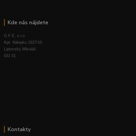
Kde nás nájdete
G F E, s.r.o.
Kpt. Nálepku 1927/10
Liptovský Mikuláš
031 01
Kontakty