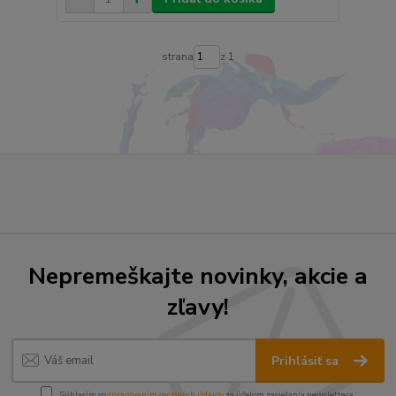
strana
z 1
Nepremeškajte novinky, akcie a
zľavy!
Prihlásiť sa
Súhlasím so
spracovaním osobných údajov
za účelom zasielania newslettera.