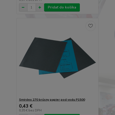
Pridať do košíka
Smirdex 270 brúsny papier pod vodu P1500
0,43 €
0,35 €
bez DPH