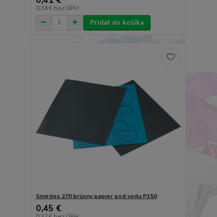
0,34 €
bez DPH
Pridať do košíka
Smirdex 270 brúsny papier pod vodu P150
0,45 €
0,37 €
bez DPH