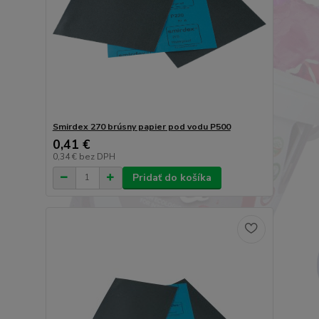
Smirdex 270 brúsny papier pod vodu P500
0,41 €
0,34 €
bez DPH
Pridať do košíka