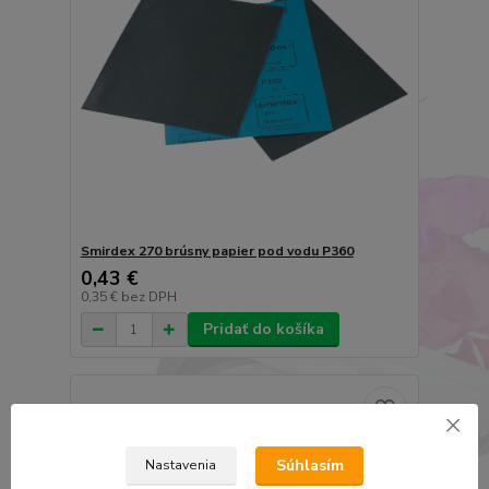
Smirdex 270 brúsny papier pod vodu P360
0,43 €
0,35 €
bez DPH
Pridať do košíka
Súhlasím
Nastavenia