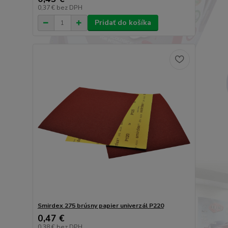
0,37 €
bez DPH
Pridať do košíka
Smirdex 275 brúsny papier univerzál P220
0,47 €
0,38 €
bez DPH