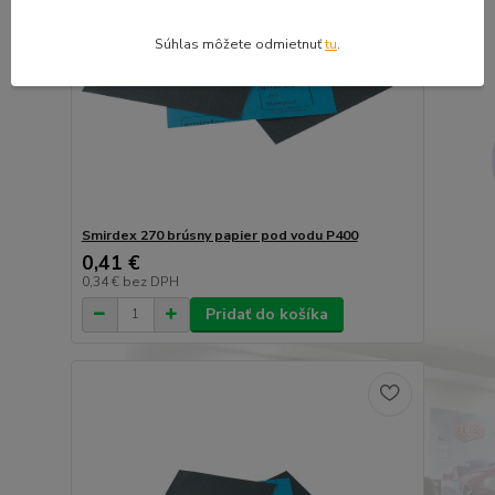
Súhlas môžete odmietnuť
tu
.
Smirdex 270 brúsny papier pod vodu P400
0,41 €
0,34 €
bez DPH
Pridať do košíka