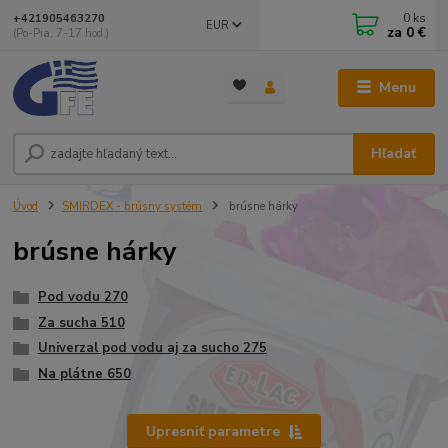
0
ks
+421905463270
EUR
za
0 €
(Po-Pia, 7-17 hod.)
Menu
Hľadať
Úvod
SMIRDEX - brúsny systém
brúsne hárky
brúsne hárky
Pod vodu 270
Za sucha 510
Univerzal pod vodu aj za sucho 275
Na plátne 650
Upresniť parametre