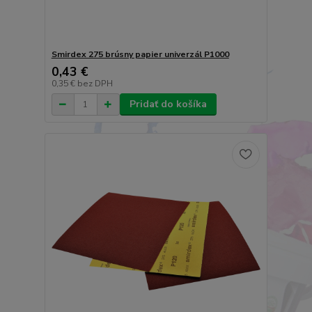
Smirdex 275 brúsny papier univerzál P1000
0,43 €
0,35 €
bez DPH
Pridať do košíka