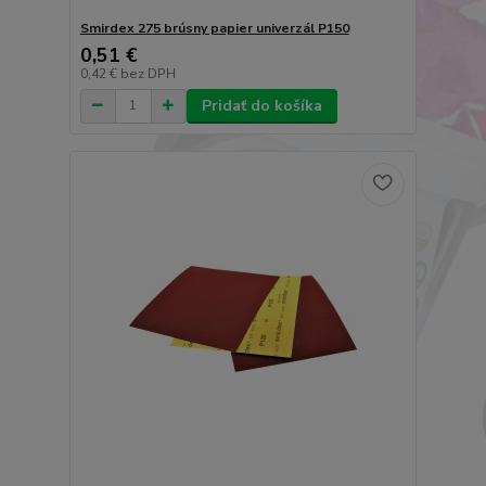
Smirdex 275 brúsny papier univerzál P150
0,51 €
0,42 €
bez DPH
Pridať do košíka