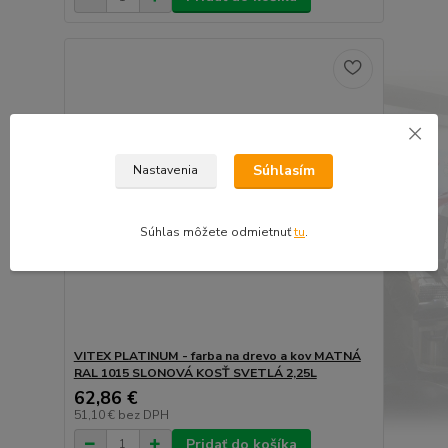
Súhlasím
Nastavenia
Súhlas môžete odmietnuť
tu
.
VITEX PLATINUM - farba na drevo a kov MATNÁ
RAL 1015 SLONOVÁ KOSŤ SVETLÁ 2,25L
62,86 €
51,10 €
bez DPH
Pridať do košíka