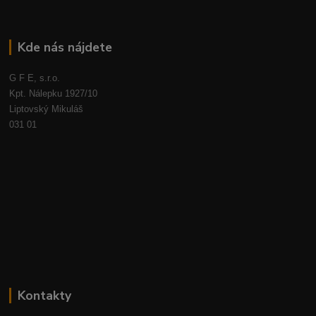
Kde nás nájdete
G F E, s.r.o.
Kpt. Nálepku 1927/10
Liptovský Mikuláš
031 01
Kontakty