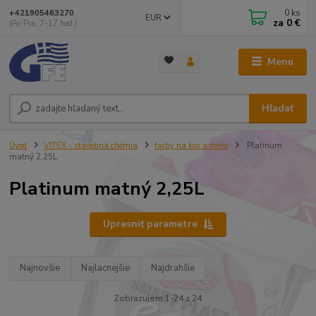
0
ks
+421905463270
EUR
za
0 €
(Po-Pia, 7-17 hod.)
Menu
Hľadať
Úvod
VITEX - stavebná chémia
farby na kov a drevo
Platinum
matný 2,25L
Platinum matný 2,25L
Upresniť parametre
Najnovšie
Najlacnejšie
Najdrahšie
Zobrazujem 1-24 z 24