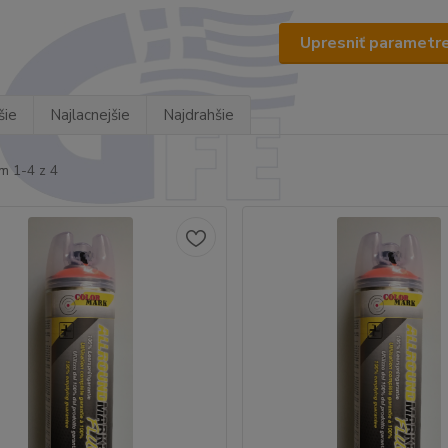
Upresniť parametr
šie
Najlacnejšie
Najdrahšie
m 1-4 z 4