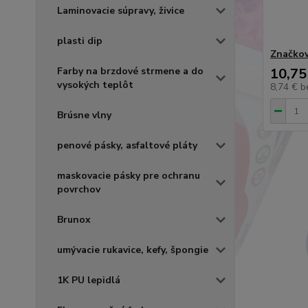
Laminovacie súpravy, živice
plasti dip
Značkov
Farby na brzdové strmene a do
10,75
vysokých teplôt
8,74 €
b
Brúsne vlny
penové pásky, asfaltové pláty
maskovacie pásky pre ochranu
povrchov
Brunox
umývacie rukavice, kefy, špongie
1K PU lepidlá