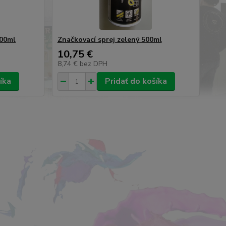
500ml
Značkovací sprej zelený 500ml
10,75 €
8,74 €
bez DPH
íka
Pridať do košíka