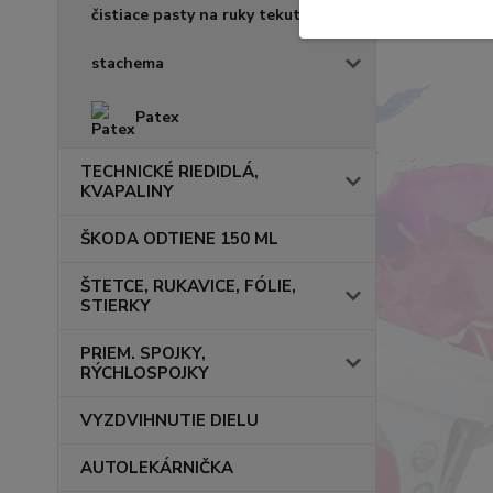
čistiace pasty na ruky tekuté
stachema
Patex
TECHNICKÉ RIEDIDLÁ,
KVAPALINY
ŠKODA ODTIENE 150 ML
ŠTETCE, RUKAVICE, FÓLIE,
STIERKY
PRIEM. SPOJKY,
RÝCHLOSPOJKY
VYZDVIHNUTIE DIELU
AUTOLEKÁRNIČKA