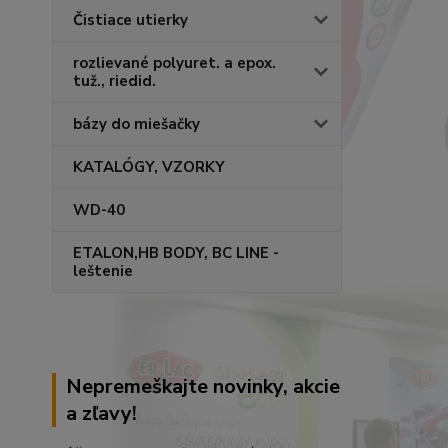
Čistiace utierky
rozlievané polyuret. a epox.
tuž., riedid.
bázy do miešačky
KATALÓGY, VZORKY
WD-40
ETALON,HB BODY, BC LINE -
leštenie
Nepremeškajte novinky, akcie
a zľavy!