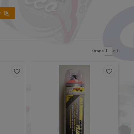
e
strana
z 1