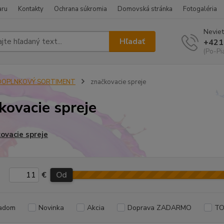
aru
Kontakty
Ochrana súkromia
Domovská stránka
Fotogaléria
Neviet
Hľadať
+421
(Po-Pi
DOPLNKOVÝ SORTIMENT
značkovacie spreje
kovacie spreje
ovacie spreje
€
Od
adom
Novinka
Akcia
Doprava ZADARMO
TO