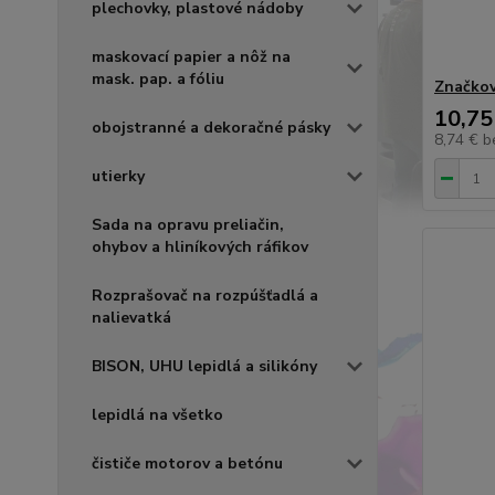
plechovky, plastové nádoby
maskovací papier a nôž na
mask. pap. a fóliu
Značkov
10,75
obojstranné a dekoračné pásky
8,74 €
b
utierky
Sada na opravu preliačin,
ohybov a hliníkových ráfikov
Rozprašovač na rozpúšťadlá a
nalievatká
BISON, UHU lepidlá a silikóny
lepidlá na všetko
čističe motorov a betónu