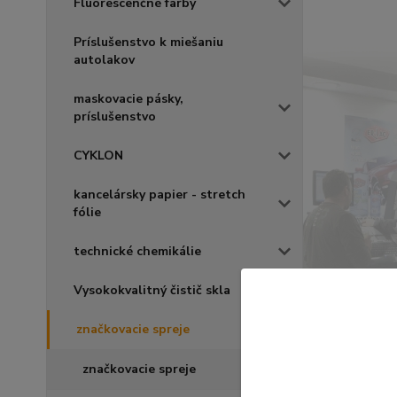
Fluorescenčné farby
Príslušenstvo k miešaniu
autolakov
maskovacie pásky,
príslušenstvo
CYKLON
kancelársky papier - stretch
fólie
technické chemikálie
Vysokokvalitný čistič skla
značkovacie spreje
značkovacie spreje