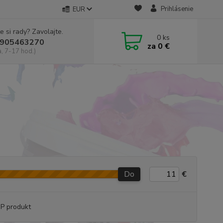
Prihlásenie
EUR
e si rady? Zavolajte.
0
ks
905463270
za
0 €
a, 7-17 hod.)
Do
€
P produkt