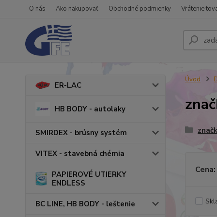
O nás
Ako nakupovať
Obchodné podmienky
Vrátenie tov
Úvod
ER-LAC
znač
HB BODY - autolaky
značk
SMIRDEX - brúsny systém
VITEX - stavebná chémia
Cena:
PAPIEROVÉ UTIERKY
ENDLESS
Skl
BC LINE, HB BODY - leštenie