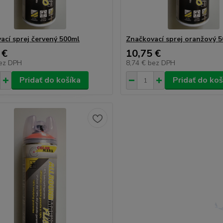
ací sprej červený 500ml
Značkovací sprej oranžový 
 €
10,75 €
ez DPH
8,74 €
bez DPH
Pridať do košíka
Pridať do koš