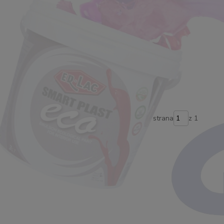
strana
z 1