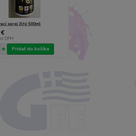
ací sprej žltý 500ml
 €
ez DPH
Pridať do košíka