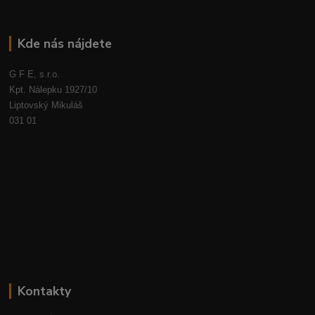
Kde nás nájdete
G F E, s.r.o.
Kpt. Nálepku 1927/10
Liptovský Mikuláš
031 01
Kontakty