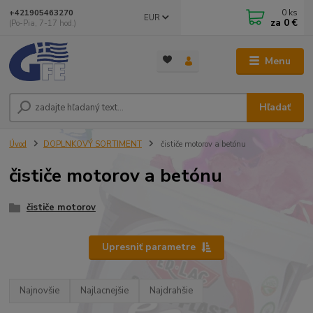
0
ks
+421905463270
EUR
za
0 €
(Po-Pia, 7-17 hod.)
Menu
Hľadať
Úvod
DOPLNKOVÝ SORTIMENT
čističe motorov a betónu
čističe motorov a betónu
čističe motorov
Upresniť parametre
Najnovšie
Najlacnejšie
Najdrahšie