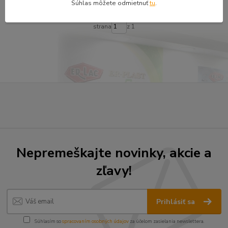
Súhlas môžete odmietnuť
tu
.
strana
z 1
Nepremeškajte novinky, akcie a
zľavy!
Prihlásiť sa
Súhlasím so
spracovaním osobných údajov
za účelom zasielania newslettera.