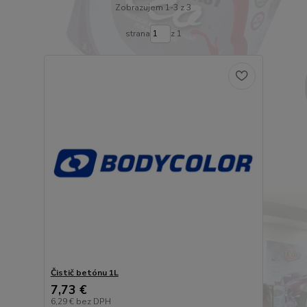
Zobrazujem 1-3 z 3
strana
z 1
Čistič betónu 1L
7,73 €
6,29 €
bez DPH