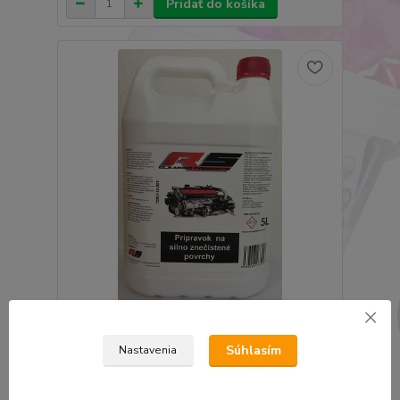
Pridať do košíka
RS Čistič motorov 5L
23,14 €
Súhlasím
Nastavenia
18,82 €
bez DPH
Pridať do košíka