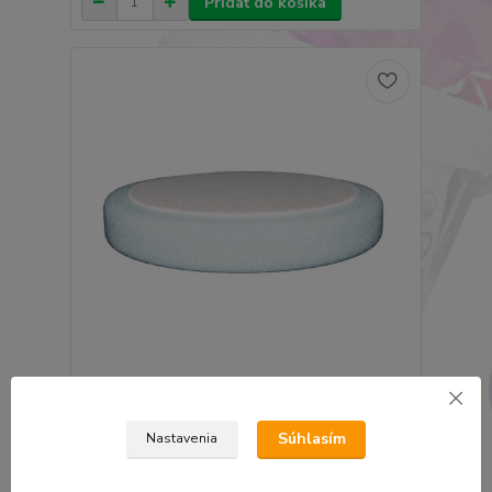
Pridať do košíka
ETALON leštiaci kotúč na suchý zips 79mm x
25mm tvrdý biely
Súhlasím
7,77 €
Nastavenia
6,32 €
bez DPH