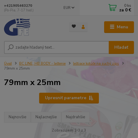
0
ks
+421905463270
EUR
za
0 €
(Po-Pia, 7-17 hod.)
Menu
Hľadať
Úvod
BC LINE, HB BODY - leštenie
leštiace kotúče na suchý zips
79mm x 25mm
79mm x 25mm
Upresniť parametre
Najnovšie
Najlacnejšie
Najdrahšie
Zobrazujem 1-3 z 3