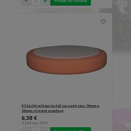
Pridať do košíka
ETALON leštiaci kotúč na suchý zips 79mm x
25mm stredný oranžový
6,38 €
5,19 €
bez DPH