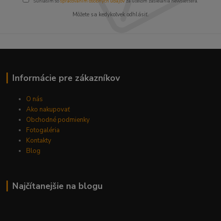
Súhlasím so
spracovaním osobných údajov
za účelom zasielania newslettera.
Môžete sa kedykoľvek odhlásiť.
Informácie pre zákazníkov
O nás
Ako nakupovať
Obchodné podmienky
Fotogaléria
Kontakty
Blog
Najčítanejšie na blogu