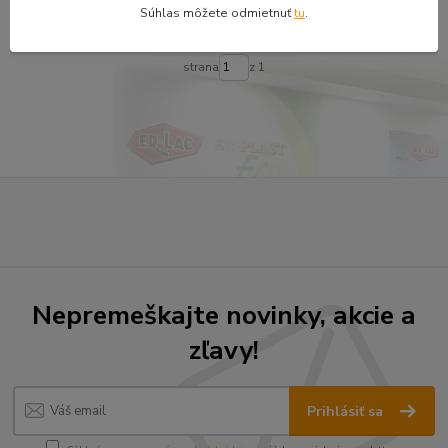
Pridať do košíka
Súhlas môžete odmietnuť
tu
.
strana
z 1
Nepremeškajte novinky, akcie a
zľavy!
Prihlásiť sa