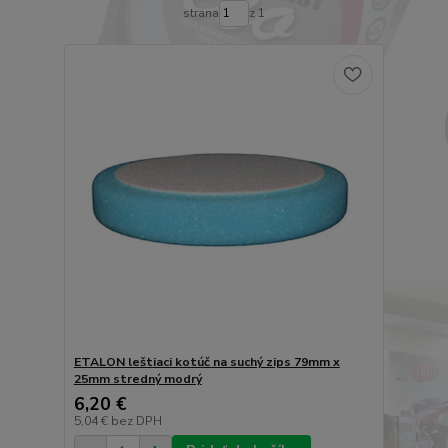
strana
z 1
ETALON leštiaci kotúč na suchý zips 79mm x
25mm stredný modrý
6,20 €
5,04 €
bez DPH