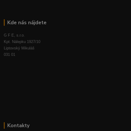
Kde nás nájdete
G F E, s.r.o.
Kpt. Nálepku 1927/10
Liptovský Mikuláš
031 01
Kontakty