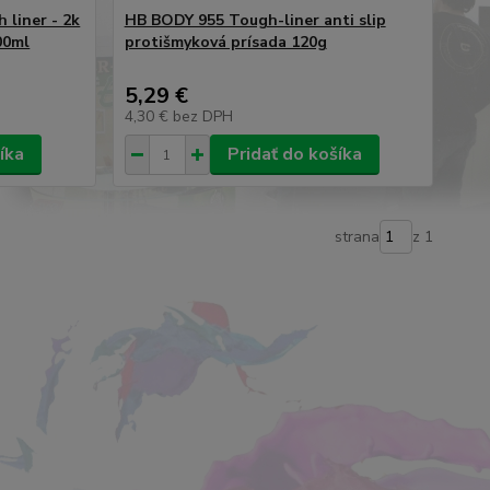
liner - 2k
HB BODY 955 Tough-liner anti slip
00ml
protišmyková prísada 120g
5,29 €
4,30 €
bez DPH
íka
Pridať do košíka
strana
z 1