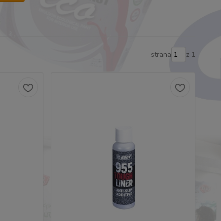
strana
z 1