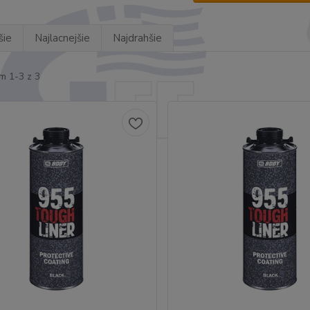
šie
Najlacnejšie
Najdrahšie
m 1-3 z 3