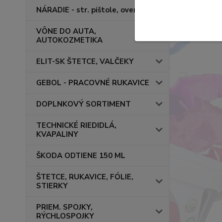
NÁRADIE - str. pištole, overaly
VÔNE DO AUTA,
AUTOKOZMETIKA
ELIT-SK ŠTETCE, VALČEKY
GEBOL - PRACOVNÉ RUKAVICE
DOPLNKOVÝ SORTIMENT
TECHNICKÉ RIEDIDLÁ,
KVAPALINY
ŠKODA ODTIENE 150 ML
ŠTETCE, RUKAVICE, FÓLIE,
STIERKY
PRIEM. SPOJKY,
RÝCHLOSPOJKY