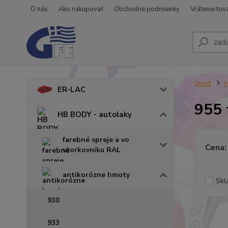
O nás
Ako nakupovať
Obchodné podmienky
Vrátenie tov
Úvod
H
ER-LAC
955 
HB BODY - autolaky
farebné spreje a vo
Cena:
vzorkovníku RAL
antikorózne hmoty
Skl
930
933