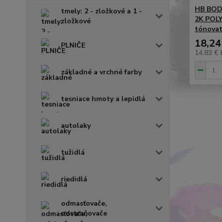
HB BOD
tmely: 2 - zložkové a 1 -
2K POL
zložkové
tónovat
18,24
PLNIČE
14,83 €
základné a vrchné farby
tesniace hmoty a lepidlá
autolaky
tužidlá
riedidlá
odmasťovače,
odstraňovače