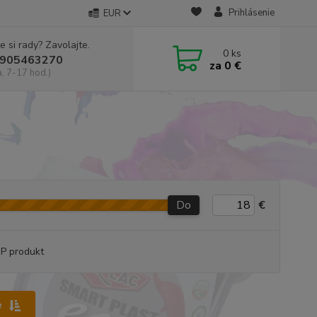
Prihlásenie
EUR
e si rady? Zavolajte.
0
ks
905463270
za
0 €
a, 7-17 hod.)
Do
€
P produkt
e