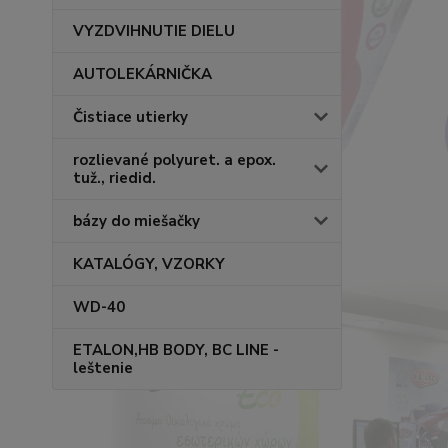
VYZDVIHNUTIE DIELU
AUTOLEKÁRNIČKA
Čistiace utierky
rozlievané polyuret. a epox.
tuž., riedid.
bázy do miešačky
KATALÓGY, VZORKY
WD-40
ETALON,HB BODY, BC LINE -
leštenie