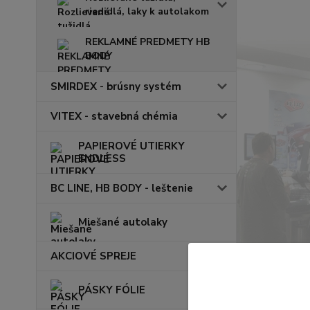
riedidlá, laky k autolakom
REKLAMNÉ PREDMETY HB
BODY
SMIRDEX - brúsny systém
VITEX - stavebná chémia
PAPIEROVÉ UTIERKY
ENDLESS
BC LINE, HB BODY - leštenie
Miešané autolaky
AKCIOVÉ SPREJE
PÁSKY FÓLIE