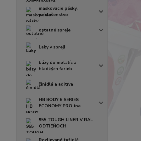
maskovacie pásky,
príslušenstvo
ostatné spreje
Laky v spreji
bázy do metalíz a
hladkých farieb
činidlá a aditíva
HB BODY 6 SERIES
ECONOMY PROline
955 TOUGH LINER V RAL
ODTIEŇOCH
Rozlievané tužidlá,