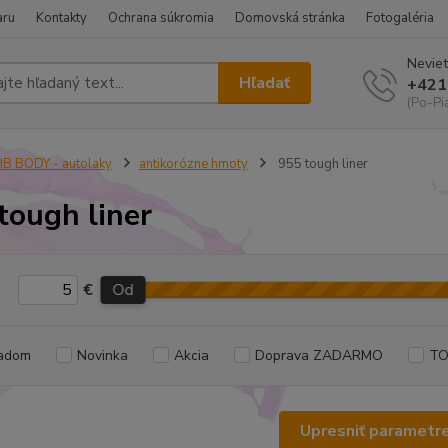
aru
Kontakty
Ochrana súkromia
Domovská stránka
Fotogaléria
Neviet
Hľadať
+421
(Po-Pi
B BODY - autolaky
antikorózne hmoty
955 tough liner
tough liner
€
Od
adom
Novinka
Akcia
Doprava ZADARMO
TO
Upresniť parametr