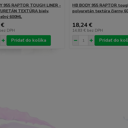
Y 955 RAPTOR TOUGH LINER -
HB BODY 955 RAPTOR tough 
YURETÁN TEXTÚRA biely,
polyuretán textúra čierny 6
eľný 600ML
 €
18,24 €
bez DPH
14,83 €
bez DPH
Pridať do košíka
Pridať do koš