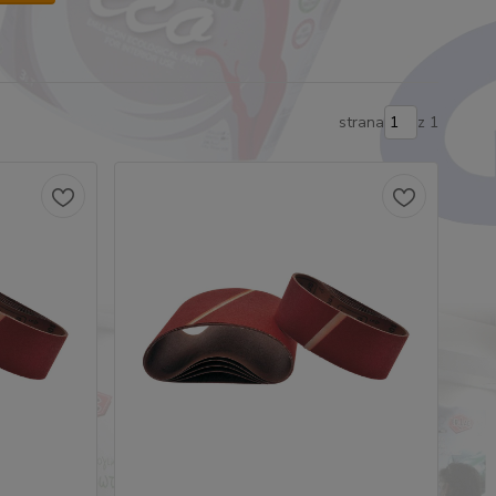
strana
z 1