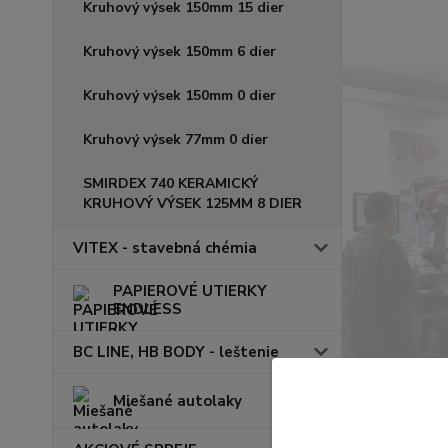
Kruhový výsek 150mm 15 dier
Kruhový výsek 150mm 6 dier
Kruhový výsek 150mm 0 dier
Kruhový výsek 77mm 0 dier
SMIRDEX 740 KERAMICKÝ
KRUHOVÝ VÝSEK 125MM 8 DIER
VITEX - stavebná chémia
PAPIEROVÉ UTIERKY
ENDLESS
BC LINE, HB BODY - leštenie
Miešané autolaky