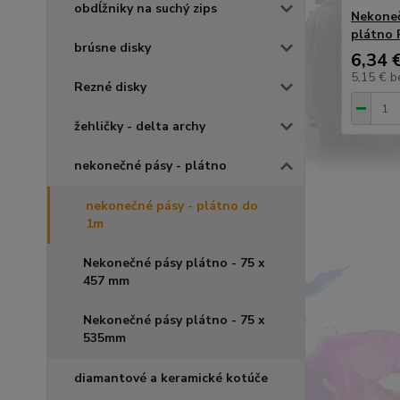
obdĺžniky na suchý zips
Nekoneč
plátno 
brúsne disky
6,34 
5,15 €
b
Rezné disky
žehličky - delta archy
nekonečné pásy - plátno
nekonečné pásy - plátno do
1m
Nekonečné pásy plátno - 75 x
457 mm
Nekonečné pásy plátno - 75 x
535mm
diamantové a keramické kotúče