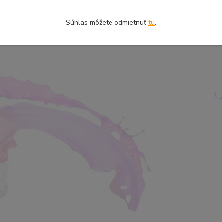
Súhlas môžete odmietnuť
tu
.