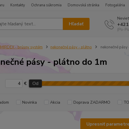
aru
Kontakty
Ochrana súkromia
Domovská stránka
Fotogaléria
Neviet
Hľadať
+421
(Po-Pi
MIRDEX - brúsny systém
nekonečné pásy - plátno
nekonečné pásy 
nečné pásy - plátno do 1m
€
Od
adom
Novinka
Akcia
Doprava ZADARMO
TO
Upresniť parametr