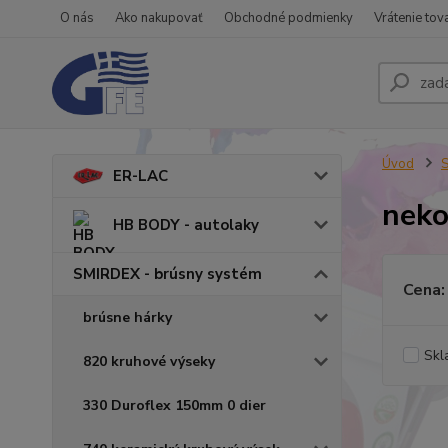
O nás
Ako nakupovať
Obchodné podmienky
Vrátenie tov
Úvod
S
ER-LAC
neko
HB BODY - autolaky
SMIRDEX - brúsny systém
Cena:
brúsne hárky
Skl
820 kruhové výseky
330 Duroflex 150mm 0 dier