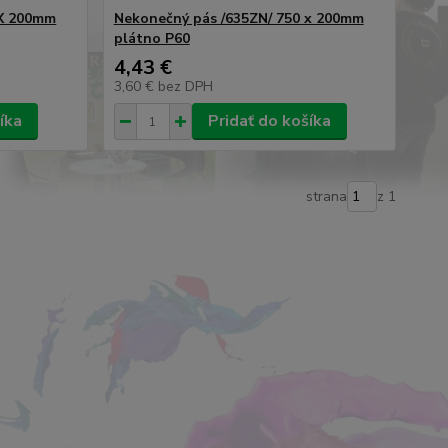
 X 200mm
Nekonečný pás /635ZN/ 750 x 200mm
plátno P60
4,43 €
3,60 €
bez DPH
íka
Pridať do košíka
strana
z 1