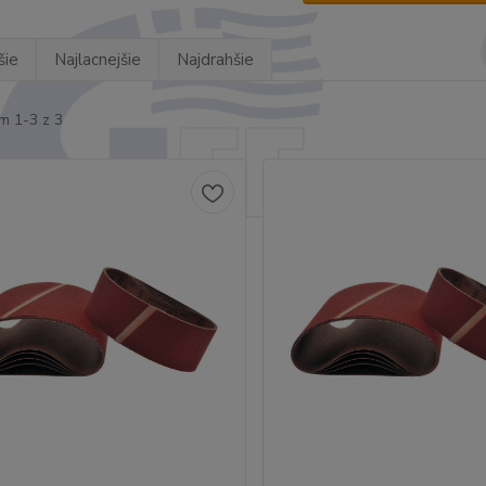
šie
Najlacnejšie
Najdrahšie
m 1-3 z 3