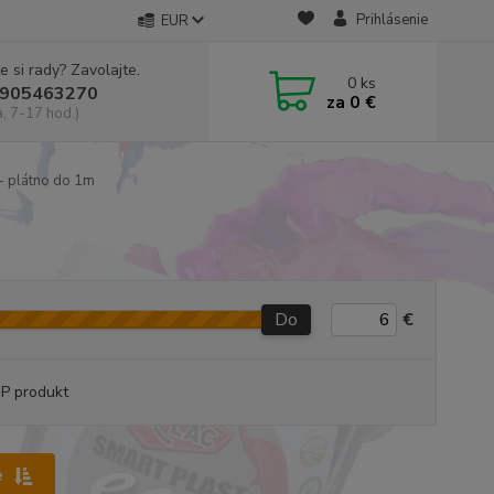
Prihlásenie
EUR
e si rady? Zavolajte.
0
ks
905463270
za
0 €
a, 7-17 hod.)
- plátno do 1m
Do
€
P produkt
e