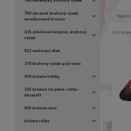
740 keramický kruhový výsek
750 abranet kruhový výsek,
Najnov
mriežkované brusivo
335 zirkónové brusivo, kruhový
Zobrazuje
výsek
922 matovací disk
270 kruhový výsek pod vodu
920 brúsne hubky
135 brusivo na pene, rolky -
abrasoft
925 brúsne rúno
brúsne rolky