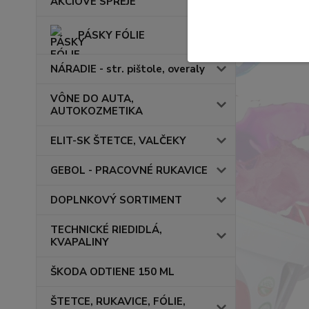
AKCIOVÉ SPREJE
PÁSKY FÓLIE
NÁRADIE - str. pištole, overaly
VÔNE DO AUTA,
AUTOKOZMETIKA
ELIT-SK ŠTETCE, VALČEKY
GEBOL - PRACOVNÉ RUKAVICE
DOPLNKOVÝ SORTIMENT
TECHNICKÉ RIEDIDLÁ,
KVAPALINY
ŠKODA ODTIENE 150 ML
ŠTETCE, RUKAVICE, FÓLIE,