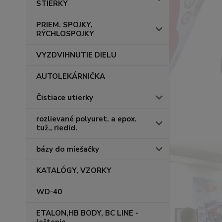
STIERKY
PRIEM. SPOJKY,
RÝCHLOSPOJKY
VYZDVIHNUTIE DIELU
AUTOLEKÁRNIČKA
Čistiace utierky
rozlievané polyuret. a epox.
tuž., riedid.
bázy do miešačky
KATALÓGY, VZORKY
WD-40
ETALON,HB BODY, BC LINE -