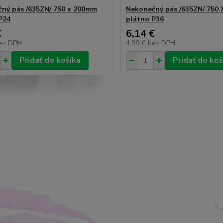
ný pás /635ZN/ 750 x 200mm
Nekonečný pás /635ZN/ 750
P24
plátno P36
€
6,14 €
ez DPH
4,99 €
bez DPH
Pridať do košíka
Pridať do koš