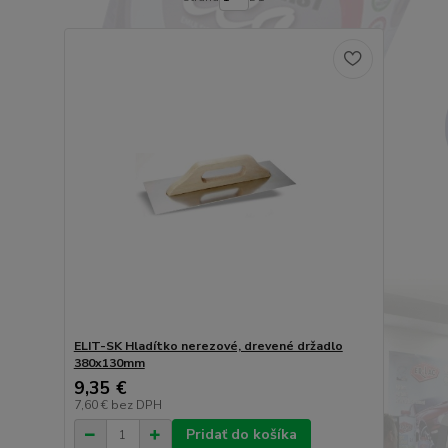
ELIT-SK Hladítko nerezové, drevené držadlo
380x130mm
9,35 €
7,60 €
bez DPH
Pridať do košíka