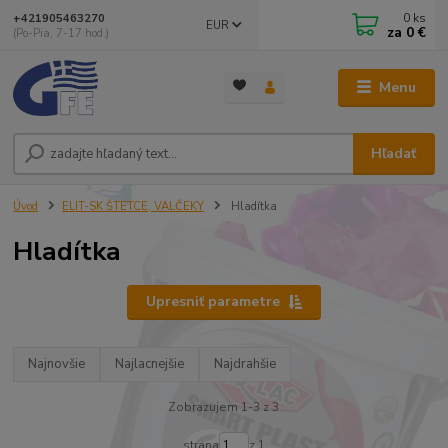
0
ks
+421905463270
EUR
za
0 €
(Po-Pia, 7-17 hod.)
Menu
Hľadať
Úvod
ELIT-SK ŠTETCE, VALČEKY
Hladítka
Hladítka
Upresniť parametre
Najnovšie
Najlacnejšie
Najdrahšie
Zobrazujem 1-3 z 3
strana
z 1