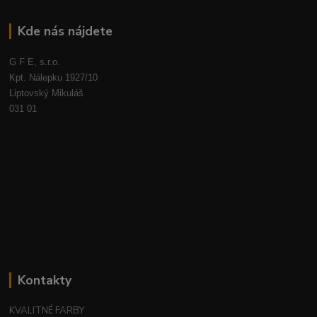
Kde nás nájdete
G F E, s.r.o.
Kpt. Nálepku 1927/10
Liptovský Mikuláš
031 01
Kontakty
KVALITNÉ FARBY