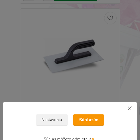
ELIT-SK Hladítko plastové 270x130x2mm
7,40 €
Súhlasím
Nastavenia
6,02 €
bez DPH
Pridať do košíka
Súhlas môžete odmietnuť
tu
.