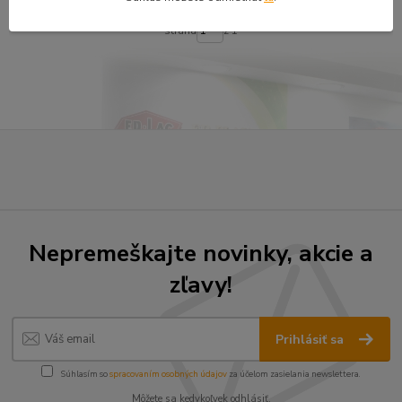
strana
z 1
Nepremeškajte novinky, akcie a
zľavy!
Prihlásiť sa
Súhlasím so
spracovaním osobných údajov
za účelom zasielania newslettera.
Môžete sa kedykoľvek odhlásiť.