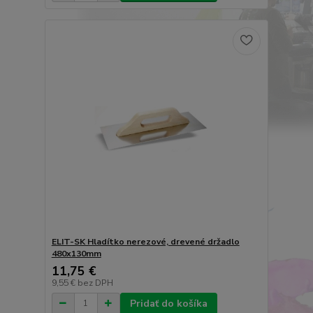
ELIT-SK Hladítko nerezové, drevené držadlo
480x130mm
11,75 €
9,55 €
bez DPH
Pridať do košíka