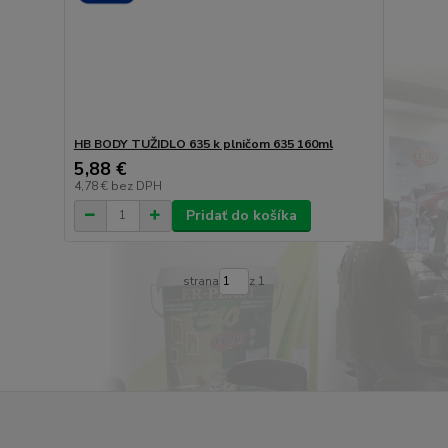
HB BODY TUŽIDLO 635 k plničom 635 160ml
5,88 €
4,78 €
bez DPH
Pridať do košíka
strana
z 1