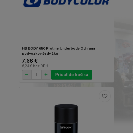
HB BODY 650 Proline Underbody Ochrana
podvozkov šedý 1kg
7,68 €
6,24 €
bez DPH
Pridať do košíka