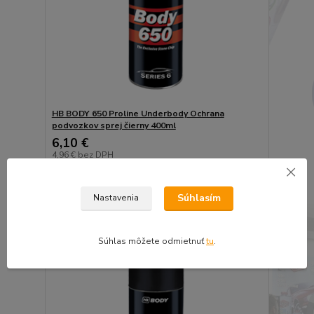
HB BODY 650 Proline Underbody Ochrana
podvozkov sprej čierny 400ml
6,10 €
4,96 €
bez DPH
Pridať do košíka
Súhlasím
Nastavenia
Súhlas môžete odmietnuť
tu
.