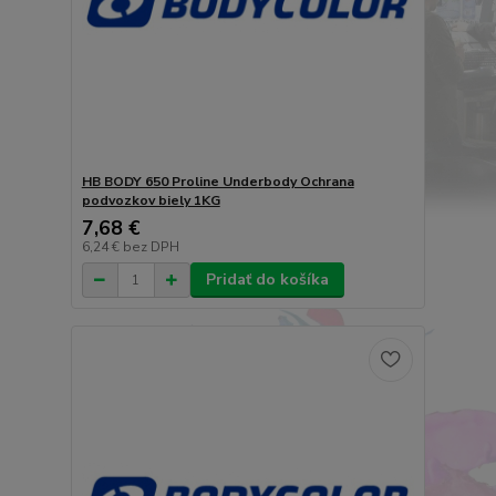
HB BODY 650 Proline Underbody Ochrana
podvozkov biely 1KG
7,68 €
6,24 €
bez DPH
Pridať do košíka