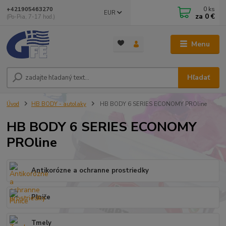
0
ks
+421905463270
EUR
za
0 €
(Po-Pia, 7-17 hod.)
Menu
Hľadať
Úvod
HB BODY - autolaky
HB BODY 6 SERIES ECONOMY PROline
HB BODY 6 SERIES ECONOMY
PROline
Antikorózne a ochranne prostriedky
Plniče
Tmely