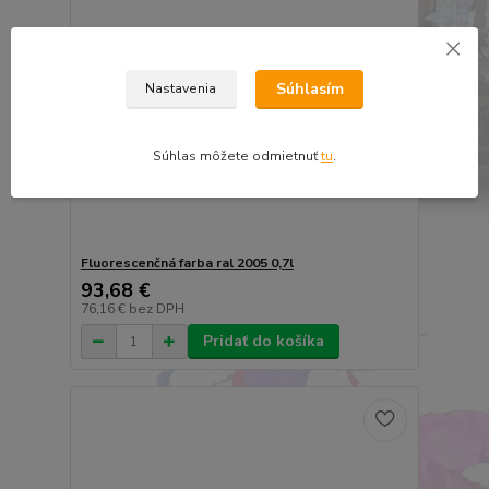
Súhlasím
Nastavenia
Súhlas môžete odmietnuť
tu
.
Fluorescenčná farba ral 2005 0,7l
93,68 €
76,16 €
bez DPH
Pridať do košíka