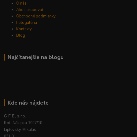
O nás
Ako nakupovať
Obchodné podmienky
Fotogaléria
Kontakty
Blog
Najčítanejšie na blogu
Kde nás nájdete
G F E, s.r.o.
Kpt. Nálepku 1927/10
Liptovský Mikuláš
031 01