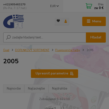
0
ks
+421905463270
EUR
za
0 €
(Po-Pia, 7-17 hod.)
Menu
Hľadať
Úvod
DOPLNKOVÝ SORTIMENT
Fluorescenčné farby
2005
2005
Upresniť parametre
Najnovšie
Najlacnejšie
Najdrahšie
Zobrazujem 1-10 z 10
strana
z 1