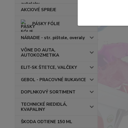
AKCIOVÉ SPREJE
PÁSKY FÓLIE
NÁRADIE - str. pištole, overaly
VÔNE DO AUTA,
AUTOKOZMETIKA
ELIT-SK ŠTETCE, VALČEKY
GEBOL - PRACOVNÉ RUKAVICE
DOPLNKOVÝ SORTIMENT
TECHNICKÉ RIEDIDLÁ,
KVAPALINY
ŠKODA ODTIENE 150 ML