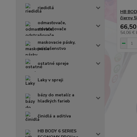
riedidlá
HB BODY
čierny 5
odmasťovače,
66,50
odstraňovače
54,06 €
maskovacie pásky,
príslušenstvo
ostatné spreje
Laky v spreji
bázy do metalíz a
hladkých farieb
činidlá a aditíva
HB BODY 6 SERIES