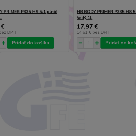
 PRIMER P335 HS 5:1 plnič
HB BODY PRIMER P335 HS 5:
L
šedý 1L
 €
17,97 €
bez DPH
14,61 €
bez DPH
Pridať do košíka
Pridať do koš