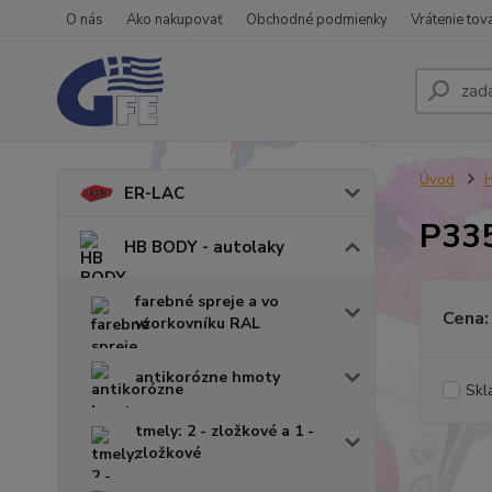
O nás
Ako nakupovať
Obchodné podmienky
Vrátenie tov
Úvod
H
ER-LAC
P335
HB BODY - autolaky
farebné spreje a vo
Cena:
vzorkovníku RAL
antikorózne hmoty
Skl
tmely: 2 - zložkové a 1 -
zložkové