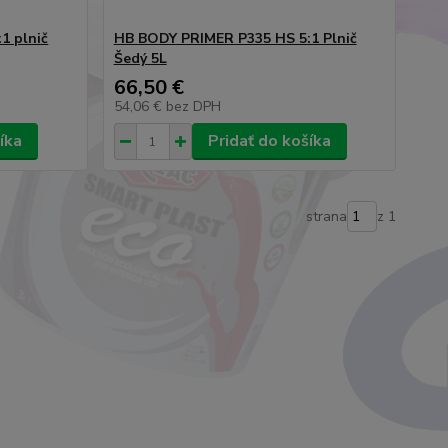
1 plnič
HB BODY PRIMER P335 HS 5:1 Plnič
Šedý 5L
66,50 €
54,06 €
bez DPH
íka
Pridať do košíka
strana
z 1