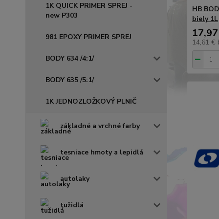
1K QUICK PRIMER SPREJ -
HB BODY
new P303
biely 1L
17,97
981 EPOXY PRIMER SPREJ
14,61 €
BODY 634 /4:1/
BODY 635 /5:1/
1K JEDNOZLOŽKOVÝ PLNIČ
základné a vrchné farby
tesniace hmoty a lepidlá
autolaky
tužidlá