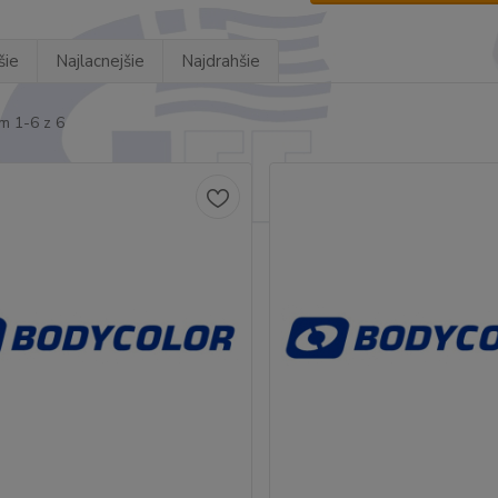
šie
Najlacnejšie
Najdrahšie
m 1-6 z 6