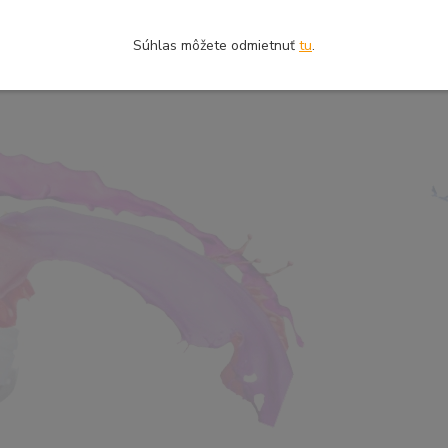
Súhlas môžete odmietnuť
tu
.