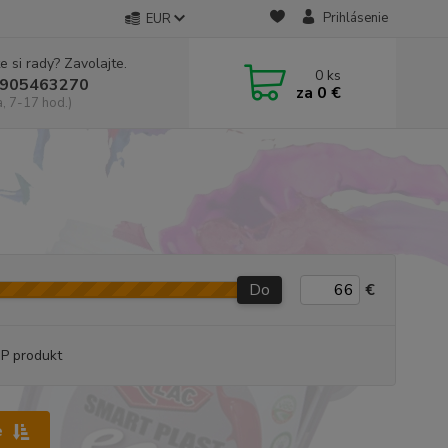
Prihlásenie
EUR
e si rady? Zavolajte.
0
ks
905463270
za
0 €
a, 7-17 hod.)
Do
€
P produkt
e