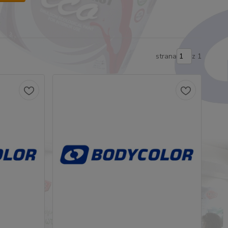
strana
z 1