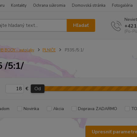
aru
Kontakty
Ochrana súkromia
Domovská stránka
Fotogaléria
Neviet
Hľadať
+421
(Po-Pi
B BODY - autolaky
PLNIČE
P335 /5:1/
 /5:1/
€
Od
adom
Novinka
Akcia
Doprava ZADARMO
TO
Upresniť parametr