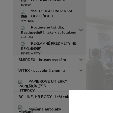
ECONOMY PROline
955 TOUGH LINER V RAL
ODTIEŇOCH
Rozlievané tužidlá,
riedidlá, laky k autolakom
REKLAMNÉ PREDMETY HB
BODY
SMIRDEX - brúsny systém
VITEX - stavebná chémia
PAPIEROVÉ UTIERKY
ENDLESS
BC LINE, HB BODY - leštenie
Miešané autolaky