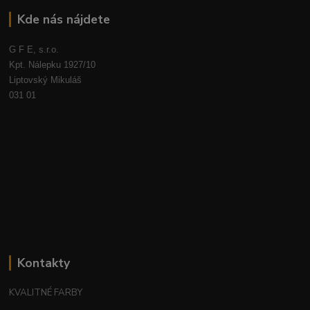
Kde nás nájdete
G F E, s.r.o.
Kpt. Nálepku 1927/10
Liptovský Mikuláš
031 01
Kontakty
KVALITNÉ FARBY