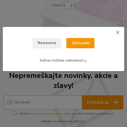
strana
z 1
Súhlasím
Nastavenia
Súhlas môžete odmietnuť
tu
.
Nepremeškajte novinky, akcie a
zľavy!
Prihlásiť sa
Súhlasím so
spracovaním osobných údajov
za účelom zasielania newslettera.
Môžete sa kedykoľvek odhlásiť.