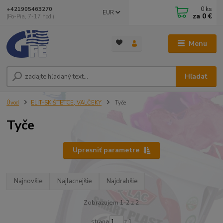
0
ks
+421905463270
EUR
za
0 €
(Po-Pia, 7-17 hod.)
Menu
Hľadať
Úvod
ELIT-SK ŠTETCE, VALČEKY
Tyče
Tyče
Upresniť parametre
Najnovšie
Najlacnejšie
Najdrahšie
Zobrazujem 1-2 z 2
strana
z 1