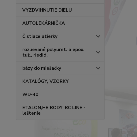
VYZDVIHNUTIE DIELU
AUTOLEKÁRNIČKA
Čistiace utierky
rozlievané polyuret. a epox.
tuž., riedid.
bázy do miešačky
KATALÓGY, VZORKY
WD-40
ETALON,HB BODY, BC LINE -
leštenie