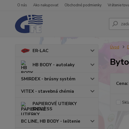
O nás
Ako nakupovať
Obchodné podmienky
Vrátenie tov
Úvod
ER-LAC
Byto
HB BODY - autolaky
SMIRDEX - brúsny systém
Cena:
VITEX - stavebná chémia
Skl
PAPIEROVÉ UTIERKY
ENDLESS
BC LINE, HB BODY - leštenie