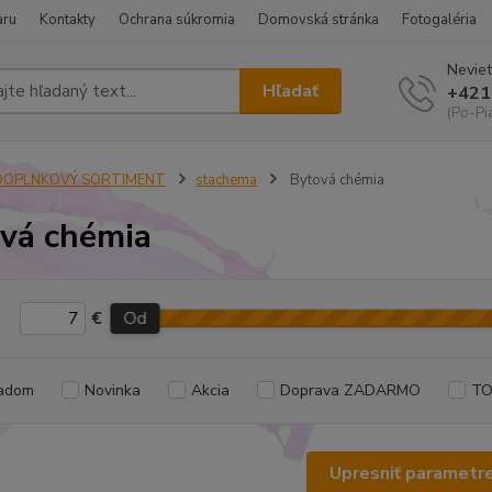
aru
Kontakty
Ochrana súkromia
Domovská stránka
Fotogaléria
Neviet
Hľadať
+421
(Po-Pi
DOPLNKOVÝ SORTIMENT
stachema
Bytová chémia
vá chémia
€
Od
adom
Novinka
Akcia
Doprava ZADARMO
TO
Upresniť parametr