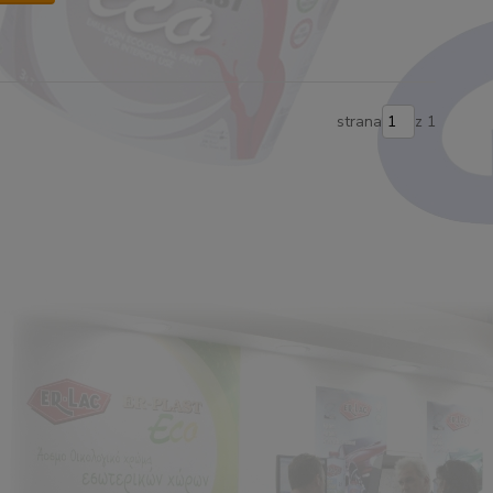
strana
z 1