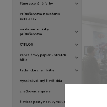
Fluorescenčné farby
Príslušenstvo k miešaniu
autolakov
maskovacie pásky,
príslušenstvo
CYKLON
kancelársky papier - stretch
fólie
technické chemikálie
Vysokokvalitný čistič skla
značkovacie spreje
čistiace pasty na ruky tekuté