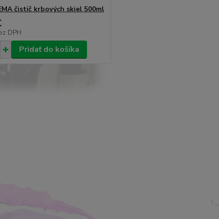
A čistič krbových skiel 500ml
€
ez DPH
Pridať do košíka