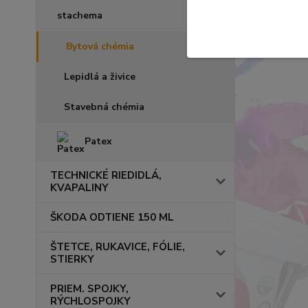
stachema
Bytová chémia
Lepidlá a živice
Stavebná chémia
Patex
TECHNICKÉ RIEDIDLÁ,
KVAPALINY
ŠKODA ODTIENE 150 ML
ŠTETCE, RUKAVICE, FÓLIE,
STIERKY
PRIEM. SPOJKY,
RÝCHLOSPOJKY