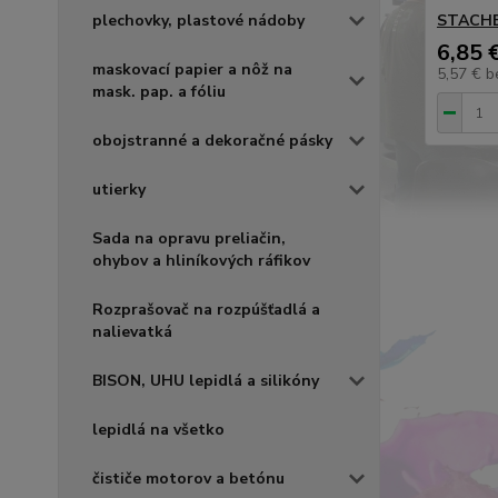
plechovky, plastové nádoby
STACHEM
6,85 
maskovací papier a nôž na
5,57 €
b
mask. pap. a fóliu
obojstranné a dekoračné pásky
utierky
Sada na opravu preliačin,
ohybov a hliníkových ráfikov
Rozprašovač na rozpúšťadlá a
nalievatká
BISON, UHU lepidlá a silikóny
lepidlá na všetko
čističe motorov a betónu