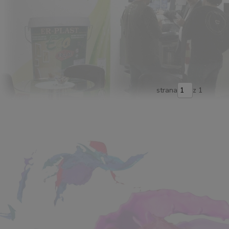
strana
z 1