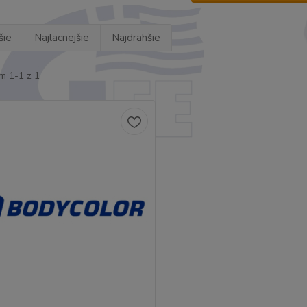
šie
Najlacnejšie
Najdrahšie
m 1-1 z 1