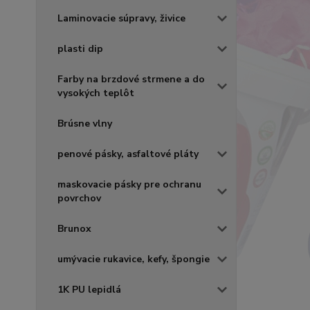
Laminovacie súpravy, živice
plasti dip
Farby na brzdové strmene a do
vysokých teplôt
Brúsne vlny
penové pásky, asfaltové pláty
maskovacie pásky pre ochranu
povrchov
Brunox
umývacie rukavice, kefy, špongie
1K PU lepidlá