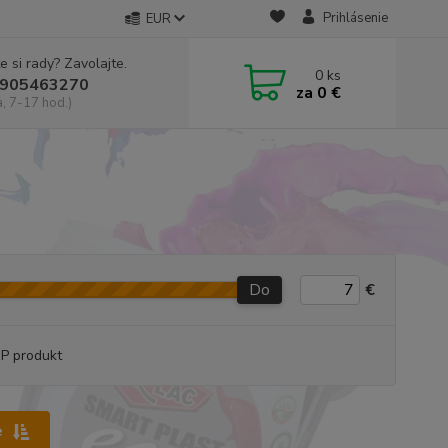
Prihlásenie
EUR
e si rady? Zavolajte.
0
ks
905463270
za
0 €
a, 7-17 hod.)
Do
€
P produkt
e