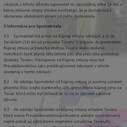
záväzok z tohoto dôvodu vypovedať vo výpovednej dobe 14 dní, o
ktorej zmluvné strany zhodne konštatujú, že je dostatočná k
obstaraniu obdobných plnení od iného dodávateľa.
5 Informácie pre Spotrebiteľa
5.1 Spotrebiteľ má právo od Kúpnej zmluvy odstúpiť, a to do
štrnástich (14) dní od prevzatia Tovaru. V prípade, že predmetom
Kúpnej zmluvy je niekoľko druhou Tovaru alebo dodanie
niekoľkých častí, plynie táto lehota odo dňa prevzatia poslednej
dodávky Tovaru. Odstúpenie od Kúpnej zmluvy musí byť
Prevádzkovateľovi (ako predávajúcemu) odoslané v lehote
uvedenej v tomto odstavci.
5.2 Ak odstúpi Spotrebiteľ od Kúpnej zmluvy, je povinný oznámiť
písomne číslo svojho bankového účtu pre vrátenie kúpnej ceny za
Tovar, ktorá môže byť znížená ak sú na to splnené zákonné
dôvody.
5.3 Ak odstúpi Spotrebiteľ od Kúpnej zmluvy ohľadne Tovaru,
ktorý vracia Prevádzkovateľovi poškodený a/alebo opotrebovaný,
najmä pokiaľ sú odstránené originálne označenia Tovaru(t.j.