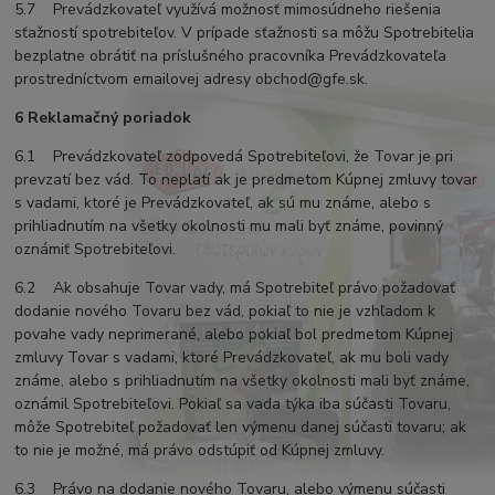
5.7 Prevádzkovateľ využívá možnosť mimosúdneho riešenia
sťažností spotrebiteľov. V prípade sťažnosti sa môžu Spotrebitelia
bezplatne obrátiť na príslušného pracovníka Prevádzkovateľa
prostredníctvom emailovej adresy obchod@gfe.sk.
6 Reklamačný poriadok
6.1 Prevádzkovateľ zodpovedá Spotrebiteľovi, že Tovar je pri
prevzatí bez vád. To neplatí ak je predmetom Kúpnej zmluvy tovar
s vadami, ktoré je Prevádzkovateľ, ak sú mu známe, alebo s
prihliadnutím na všetky okolnosti mu mali byť známe, povinný
oznámiť Spotrebiteľovi.
6.2 Ak obsahuje Tovar vady, má Spotrebiteľ právo požadovať
dodanie nového Tovaru bez vád, pokiaľ to nie je vzhľadom k
povahe vady neprimerané, alebo pokiaľ bol predmetom Kúpnej
zmluvy Tovar s vadami, ktoré Prevádzkovateľ, ak mu boli vady
známe, alebo s prihliadnutím na všetky okolnosti mali byť známe,
oznámil Spotrebiteľovi. Pokiaľ sa vada týka iba súčasti Tovaru,
môže Spotrebiteľ požadovať len výmenu danej súčasti tovaru; ak
to nie je možné, má právo odstúpiť od Kúpnej zmluvy.
6.3 Právo na dodanie nového Tovaru, alebo výmenu súčasti