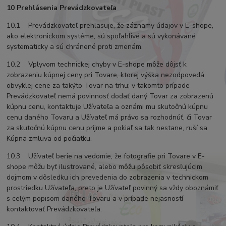
10 Prehlásenia Prevádzkovateľa
10.1 Prevádzkovateľ prehlasuje, že záznamy údajov v E-shope,
ako elektronickom systéme, sú spoľahlivé a sú vykonávané
systematicky a sú chránené proti zmenám.
10.2 Vplyvom technickej chyby v E-shope môže dôjsť k
zobrazeniu kúpnej ceny pri Tovare, ktorej výška nezodpovedá
obvyklej cene za takýto Tovar na trhu; v takomto prípade
Prevádzkovateľ nemá povinnosť dodať daný Tovar za zobrazenú
kúpnu cenu, kontaktuje Užívateľa a oznámi mu skutočnú kúpnu
cenu daného Tovaru a Užívateľ má právo sa rozhodnúť, či Tovar
za skutočnú kúpnu cenu prijme a pokiaľ sa tak nestane, ruší sa
Kúpna zmluva od počiatku.
10.3 Užívateľ berie na vedomie, že fotografie pri Tovare v E-
shope môžu byť ilustrované, alebo môžu pôsobiť skresľujúcim
dojmom v dôsledku ich prevedenia do zobrazenia v technickom
prostriedku Užívateľa, preto je Užívateľ povinný sa vždy oboznámiť
s celým popisom daného Tovaru a v prípade nejasností
kontaktovať Prevádzkovateľa.