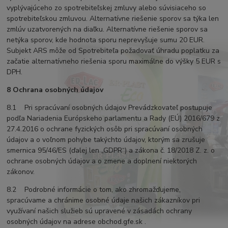
vyplývajúceho zo spotrebiteľskej zmluvy alebo súvisiaceho so
spotrebiteľskou zmluvou. Alternatívne riešenie sporov sa týka len
zmlúv uzatvorených na diaľku. Alternatívne riešenie sporov sa
netýka sporov, kde hodnota sporu neprevyšuje sumu 20 EUR.
Subjekt ARS môže od Spotrebiteľa požadovať úhradu poplatku za
začatie alternatívneho riešenia sporu maximálne do výšky 5 EUR s
DPH.
8 Ochrana osobných údajov
8.1 Pri spracúvaní osobných údajov Prevádzkovateľ postupuje
podľa Nariadenia Európskeho parlamentu a Rady (EÚ) 2016/679 z
27.4.2016 o ochrane fyzických osôb pri spracúvaní osobných
údajov a o voľnom pohybe takýchto údajov, ktorým sa zrušuje
smernica 95/46/ES (ďalej len „GDPR“) a zákona č. 18/2018 Z. z. o
ochrane osobných údajov a o zmene a doplnení niektorých
zákonov.
8.2 Podrobné informácie o tom, ako zhromažďujeme,
spracúvame a chránime osobné údaje našich zákazníkov pri
využívaní našich služieb sú upravené v zásadách ochrany
osobných údajov na adrese obchod.gfe.sk .