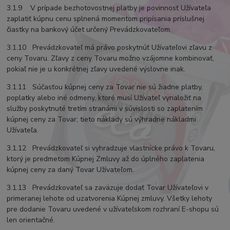
3.1.9 V prípade bezhotovostnej platby je povinnosť Užívateľa
zaplatiť kúpnu cenu splnená momentom pripísania príslušnej
čiastky na bankový účet určený Prevádzkovateľom.
3.1.10 Prevádzkovateľ má právo poskytnúť Užívateľovi zľavu z
ceny Tovaru. Zľavy z ceny Tovaru možno vzájomne kombinovať,
pokiaľ nie je u konkrétnej zľavy uvedené výslovne inak.
3.1.11 Súčasťou kúpnej ceny za Tovar nie sú žiadne platby,
poplatky alebo iné odmeny, ktoré musí Užívateľ vynaložiť na
služby poskytnuté tretím stranámi v súvislosti so zaplatením
kúpnej ceny za Tovar; tieto náklady sú výhradne nákladmi
Užívateľa.
3.1.12 Prevádzkovateľ si vyhradzuje vlastnícke právo k Tovaru,
ktorý je predmetom Kúpnej Zmluvy až do úplného zaplatenia
kúpnej ceny za daný Tovar Užívateľom.
3.1.13 Prevádzkovateľ sa zaväzuje dodať Tovar Užívateľovi v
primeranej lehote od uzatvorenia Kúpnej zmluvy. Všetky lehoty
pre dodanie Tovaru uvedené v užívateľskom rozhraní E-shopu sú
len orientačné.