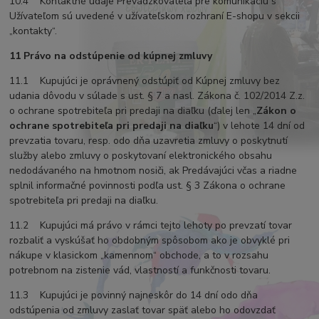
10.4 Kontaktné údaje Prevádzkovateľa pre komunikáciu s
Užívateľom sú uvedené v užívateľskom rozhraní E-shopu v sekcii
„kontakty“.
11 Právo na odstúpenie od kúpnej zmluvy
11.1 Kupujúci je oprávnený odstúpiť od Kúpnej zmluvy bez
udania dôvodu v súlade s ust. § 7 a nasl. Zákona č. 102/2014 Z.z.
o ochrane spotrebiteľa pri predaji na diaľku (ďalej len „
Zákon o
ochrane spotrebiteľa pri predaji na diaľku
“) v lehote 14 dní od
prevzatia tovaru, resp. odo dňa uzavretia zmluvy o poskytnutí
služby alebo zmluvy o poskytovaní elektronického obsahu
nedodávaného na hmotnom nosiči, ak Predávajúci včas a riadne
splnil informačné povinnosti podľa ust. § 3 Zákona o ochrane
spotrebiteľa pri predaji na diaľku.
11.2 Kupujúci má právo v rámci tejto lehoty po prevzatí tovar
rozbaliť a vyskúšať ho obdobným spôsobom ako je obvyklé pri
nákupe v klasickom „kamennom“ obchode, a to v rozsahu
potrebnom na zistenie vád, vlastností a funkčnosti tovaru.
11.3 Kupujúci je povinný najneskôr do 14 dní odo dňa
odstúpenia od zmluvy zaslať tovar späť alebo ho odovzdať