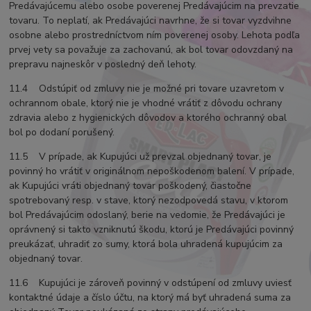
Predávajúcemu alebo osobe poverenej Predávajúcim na prevzatie
tovaru. To neplatí, ak Predávajúci navrhne, že si tovar vyzdvihne
osobne alebo prostredníctvom ním poverenej osoby. Lehota podľa
prvej vety sa považuje za zachovanú, ak bol tovar odovzdaný na
prepravu najneskôr v posledný deň lehoty.
11.4 Odstúpiť od zmluvy nie je možné pri tovare uzavretom v
ochrannom obale, ktorý nie je vhodné vrátiť z dôvodu ochrany
zdravia alebo z hygienických dôvodov a ktorého ochranný obal
bol po dodaní porušený.
11.5 V prípade, ak Kupujúci už prevzal objednaný tovar, je
povinný ho vrátiť v originálnom nepoškodenom balení. V prípade,
ak Kupujúci vráti objednaný tovar poškodený, čiastočne
spotrebovaný resp. v stave, ktorý nezodpovedá stavu, v ktorom
bol Predávajúcim odoslaný, berie na vedomie, že Predávajúci je
oprávnený si takto vzniknutú škodu, ktorú je Predávajúci povinný
preukázať, uhradiť zo sumy, ktorá bola uhradená kupujúcim za
objednaný tovar.
11.6 Kupujúci je zároveň povinný v odstúpení od zmluvy uviesť
kontaktné údaje a číslo účtu, na ktorý má byť uhradená suma za