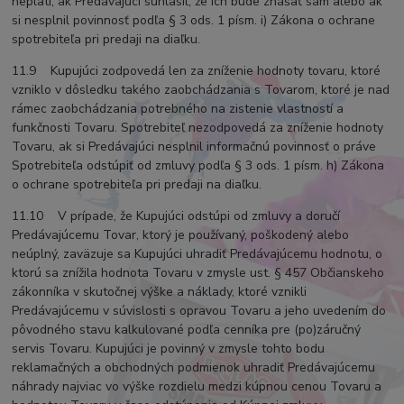
neplatí, ak Predávajúci súhlasil, že ich bude znášať sám alebo ak
si nesplnil povinnosť podľa § 3 ods. 1 písm. i) Zákona o ochrane
spotrebiteľa pri predaji na diaľku.
11.9 Kupujúci zodpovedá len za zníženie hodnoty tovaru, ktoré
vzniklo v dôsledku takého zaobchádzania s Tovarom, ktoré je nad
rámec zaobchádzania potrebného na zistenie vlastností a
funkčnosti Tovaru. Spotrebiteľ nezodpovedá za zníženie hodnoty
Tovaru, ak si Predávajúci nesplnil informačnú povinnosť o práve
Spotrebiteľa odstúpiť od zmluvy podľa § 3 ods. 1 písm. h) Zákona
o ochrane spotrebiteľa pri predaji na diaľku.
11.10 V prípade, že Kupujúci odstúpi od zmluvy a doručí
Predávajúcemu Tovar, ktorý je používaný, poškodený alebo
neúplný, zaväzuje sa Kupujúci uhradiť Predávajúcemu hodnotu, o
ktorú sa znížila hodnota Tovaru v zmysle ust. § 457 Občianskeho
zákonníka v skutočnej výške a náklady, ktoré vznikli
Predávajúcemu v súvislosti s opravou Tovaru a jeho uvedením do
pôvodného stavu kalkulované podľa cenníka pre (po)záručný
servis Tovaru. Kupujúci je povinný v zmysle tohto bodu
reklamačných a obchodných podmienok uhradiť Predávajúcemu
náhrady najviac vo výške rozdielu medzi kúpnou cenou Tovaru a