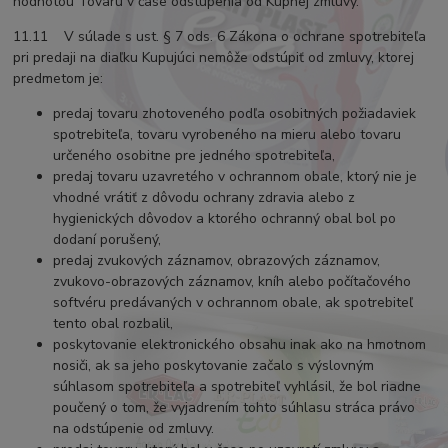
hodnotou Tovaru v čase odstúpenia od Kúpnej zmluvy.
11.11 V súlade s ust. § 7 ods. 6 Zákona o ochrane spotrebiteľa
pri predaji na diaľku Kupujúci nemôže odstúpiť od zmluvy, ktorej
predmetom je:
predaj tovaru zhotoveného podľa osobitných požiadaviek
spotrebiteľa, tovaru vyrobeného na mieru alebo tovaru
určeného osobitne pre jedného spotrebiteľa,
predaj tovaru uzavretého v ochrannom obale, ktorý nie je
vhodné vrátiť z dôvodu ochrany zdravia alebo z
hygienických dôvodov a ktorého ochranný obal bol po
dodaní porušený,
predaj zvukových záznamov, obrazových záznamov,
zvukovo-obrazových záznamov, kníh alebo počítačového
softvéru predávaných v ochrannom obale, ak spotrebiteľ
tento obal rozbalil,
poskytovanie elektronického obsahu inak ako na hmotnom
nosiči, ak sa jeho poskytovanie začalo s výslovným
súhlasom spotrebiteľa a spotrebiteľ vyhlásil, že bol riadne
poučený o tom, že vyjadrením tohto súhlasu stráca právo
na odstúpenie od zmluvy.