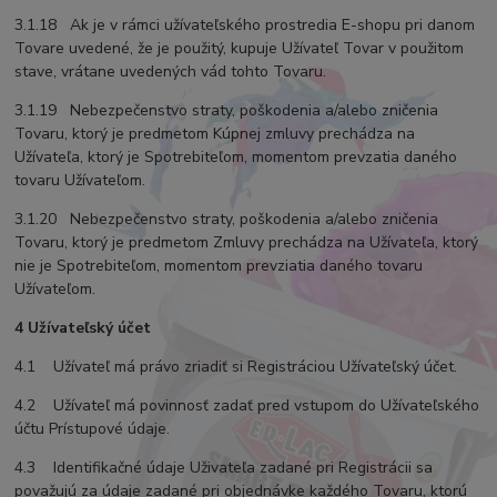
3.1.18 Ak je v rámci užívateľského prostredia E-shopu pri danom
Tovare uvedené, že je použitý, kupuje Užívateľ Tovar v použitom
stave, vrátane uvedených vád tohto Tovaru.
3.1.19 Nebezpečenstvo straty, poškodenia a/alebo zničenia
Tovaru, ktorý je predmetom Kúpnej zmluvy prechádza na
Užívateľa, ktorý je Spotrebiteľom, momentom prevzatia daného
tovaru Užívateľom.
3.1.20 Nebezpečenstvo straty, poškodenia a/alebo zničenia
Tovaru, ktorý je predmetom Zmluvy prechádza na Užívateľa, ktorý
nie je Spotrebiteľom, momentom prevziatia daného tovaru
Užívateľom.
4 Užívateľský účet
4.1 Užívateľ má právo zriadiť si Registráciou Užívateľský účet.
4.2 Užívateľ má povinnosť zadať pred vstupom do Užívateľského
účtu Prístupové údaje.
4.3 Identifikačné údaje Uživateľa zadané pri Registrácii sa
považujú za údaje zadané pri objednávke každého Tovaru, ktorú