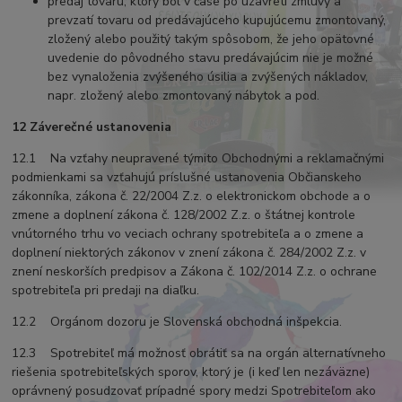
predaj tovaru, ktorý bol v čase po uzavretí zmluvy a
prevzatí tovaru od predávajúceho kupujúcemu zmontovaný,
zložený alebo použitý takým spôsobom, že jeho opätovné
uvedenie do pôvodného stavu predávajúcim nie je možné
bez vynaloženia zvýšeného úsilia a zvýšených nákladov,
napr. zložený alebo zmontovaný nábytok a pod.
12 Záverečné ustanovenia
12.1 Na vzťahy neupravené týmito Obchodnými a reklamačnými
podmienkami sa vzťahujú príslušné ustanovenia Občianskeho
zákonníka, zákona č. 22/2004 Z.z. o elektronickom obchode a o
zmene a doplnení zákona č. 128/2002 Z.z. o štátnej kontrole
vnútorného trhu vo veciach ochrany spotrebiteľa a o zmene a
doplnení niektorých zákonov v znení zákona č. 284/2002 Z.z. v
znení neskorších predpisov a Zákona č. 102/2014 Z.z. o ochrane
spotrebiteľa pri predaji na diaľku.
12.2 Orgánom dozoru je Slovenská obchodná inšpekcia.
12.3 Spotrebiteľ má možnosť obrátiť sa na orgán alternatívneho
riešenia spotrebiteľských sporov, ktorý je (i keď len nezáväzne)
oprávnený posudzovať prípadné spory medzi Spotrebiteľom ako