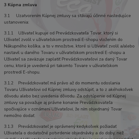
3 Kúpna zmluva
3.1 Uzatvorením Kúpnej zmluvy sa stávajú účinné nasledujúce
ustanovenia:
3.1.1 Užívateľ kupuje od Prevádzkovateľa Tovar, ktorý si
Užívateľ zvolil v užívateľskom prostredí E-shopu vložením do
Nákupného košíka, a to v množstve, ktoré si Užívateľ zvolil a/alebo
nastavil u daného Tovaru v užívateľskom prostredí E-shopu a
Užívateľ sa zaväzuje zaplatiť Prevádzkovateľovi za daný Tovar
cenu, ktorá je uvedená pri takomto Tovare v užívateľskom
prostredí E-shopu.
3.1.2 Prevádzkovateľ má právo až do momentu odoslania
Tovaru Užívateľovi od Kúpnej zmluvy odstúpiť, a to z akéhokoľvek
dôvodu alebo bez uvedenia dôvodu. Za odstúpenie od Kúpnej
zmluvy sa považuje aj právne konanie Prevádzkovateľa
spočívajúce v oznámení Užívateľovi, že ním objednaný Tovar
nemožno dodať.
3.1.3 Prevádzkovateľ je oprávnený kedykoľvek požiadať
Užívateľa o dodatočné potvrdenie objednávky a do doby, než