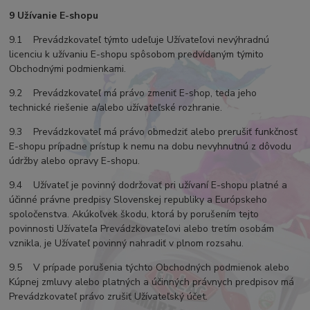
9 Užívanie E-shopu
9.1 Prevádzkovateľ týmto udeľuje Užívateľovi nevýhradnú
licenciu k užívaniu E-shopu spôsobom predvídaným týmito
Obchodnými podmienkami.
9.2 Prevádzkovateľ má právo zmeniť E-shop, teda jeho
technické riešenie a/alebo užívateľské rozhranie.
9.3 Prevádzkovateľ má právo obmedziť alebo prerušiť funkčnosť
E-shopu prípadne prístup k nemu na dobu nevyhnutnú z dôvodu
údržby alebo opravy E-shopu.
9.4 Užívateľ je povinný dodržovať pri užívaní E-shopu platné a
účinné právne predpisy Slovenskej republiky a Európskeho
spoločenstva. Akúkoľvek škodu, ktorá by porušením tejto
povinnosti Užívateľa Prevádzkovateľovi alebo tretím osobám
vznikla, je Užívateľ povinný nahradiť v plnom rozsahu.
9.5 V prípade porušenia týchto Obchodných podmienok alebo
Kúpnej zmluvy alebo platných a účinných právnych predpisov má
Prevádzkovateľ právo zrušiť Užívateľský účet.