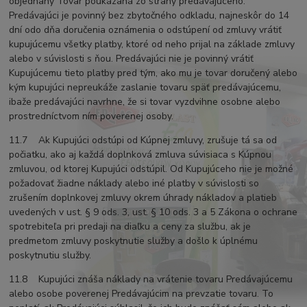
objednaný Tovar poukázaná zo strany predávajúceho.
Predávajúci je povinný bez zbytočného odkladu, najneskôr do 14
dní odo dňa doručenia oznámenia o odstúpení od zmluvy vrátiť
kupujúcemu všetky platby, ktoré od neho prijal na základe zmluvy
alebo v súvislosti s ňou. Predávajúci nie je povinný vrátiť
Kupujúcemu tieto platby pred tým, ako mu je tovar doručený alebo
kým kupujúci nepreukáže zaslanie tovaru späť predávajúcemu,
ibaže predávajúci navrhne, že si tovar vyzdvihne osobne alebo
prostredníctvom ním poverenej osoby.
11.7 Ak Kupujúci odstúpi od Kúpnej zmluvy, zrušuje tá sa od
počiatku, ako aj každá doplnková zmluva súvisiaca s Kúpnou
zmluvou, od ktorej Kupujúci odstúpil. Od Kupujúceho nie je možné
požadovať žiadne náklady alebo iné platby v súvislosti so
zrušením doplnkovej zmluvy okrem úhrady nákladov a platieb
uvedených v ust. § 9 ods. 3, ust. § 10 ods. 3 a 5 Zákona o ochrane
spotrebiteľa pri predaji na diaľku a ceny za službu, ak je
predmetom zmluvy poskytnutie služby a došlo k úplnému
poskytnutiu služby.
11.8 Kupujúci znáša náklady na vrátenie tovaru Predávajúcemu
alebo osobe poverenej Predávajúcim na prevzatie tovaru. To