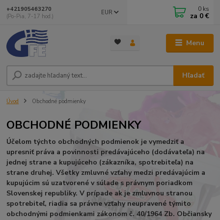
0
ks
+421905463270
EUR
za
0 €
(Po-Pia, 7-17 hod.)
Menu
Hľadať
Úvod
Obchodné podmienky
OBCHODNÉ PODMIENKY
Účelom týchto obchodných podmienok je vymedziť a
upresniť práva a povinnosti predávajúceho (dodávateľa) na
jednej strane a kupujúceho (zákazníka, spotrebiteľa) na
strane druhej. Všetky zmluvné vzťahy medzi predávajúcim a
kupujúcim sú uzatvorené v súlade s právnym poriadkom
Slovenskej republiky. V prípade ak je zmluvnou stranou
spotrebiteľ, riadia sa právne vzťahy neupravené týmito
obchodnými podmienkami zákonom č. 40/1964 Zb. Občiansky