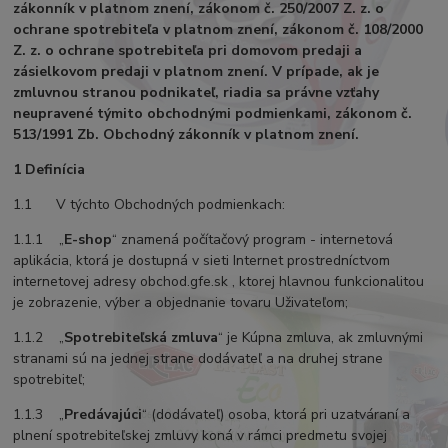
zákonník v platnom znení, zákonom č. 250/2007 Z. z. o
ochrane spotrebiteľa v platnom znení, zákonom č. 108/2000
Z. z. o ochrane spotrebiteľa pri domovom predaji a
zásielkovom predaji v platnom znení. V prípade, ak je
zmluvnou stranou podnikateľ, riadia sa právne vzťahy
neupravené týmito obchodnými podmienkami, zákonom č.
513/1991 Zb. Obchodný zákonník v platnom znení.
1 Definícia
1.1 V týchto Obchodných podmienkach:
1.1.1 „
E-shop
“ znamená počítačový program - internetová
aplikácia, ktorá je dostupná v sieti Internet prostredníctvom
internetovej adresy obchod.gfe.sk , ktorej hlavnou funkcionalitou
je zobrazenie, výber a objednanie tovaru Uživateľom;
1.1.2 „
Spotrebiteľská zmluva
“ je Kúpna zmluva, ak zmluvnými
stranami sú na jednej strane dodávateľ a na druhej strane
spotrebiteľ;
1.1.3 „
Predávajúci
“ (dodávateľ) osoba, ktorá pri uzatváraní a
plnení spotrebiteľskej zmluvy koná v rámci predmetu svojej