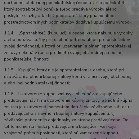
obchodnej alebo inej podnikateľskej činnosti. Je to podnikateľ,
ktorý spotrebiteľovi ponúka alebo predáva výrobky alebo
poskytuje služby a taktiež podnikateľ, ktorý priamo alebo
prostredníctvom iných podnikateľov dodáva kupujúcemu výrobok;
1.1.4 „
Spotrebiteľ
“ (kupujúci) je osoba, ktorá nakupuje výrobky
alebo používa služby pre osobnú potrebu alebo pre príslušníkov
svojej domácnosti, a ktorá pri uzatváraní a plnení spotrebiteľskej
zmluvy nekoná v rámci predmetu svojej obchodnej alebo inej
podnikateľskej činnosti;
1.1.5 Kupujúci, ktorý nie je spotrebiteľom je osoba, ktorá pri
uzatváraní a plnení kúpnej zmluvy koná v rámci svojej obchodnej
alebo inej podnikateľskej činnosti;
1.1.6 Uzatvorenie kúpnej zmluvy - objednávka kupujúceho
predstavuje návrh na uzatvorenie kúpnej zmluvy. Samotná kúpna
zmluva je uzatvorená momentom doručenia záväzného súhlasu
predávajúceho s návrhom kúpnej zmluvy kupujúcemu, t.j.
záväzným potvrdením objednávky zo strany predávajúceho. Od
tohto momentu medzi predávajúcim a kupujúcim vznikajú
vzájomné práva a povinnosti, ktoré sú vymedzené kúpnou