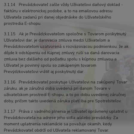
3.1.14 Prevádzkovateľ zašle vždy Užívateľovi daňový doklad -
faktúru v elektronickej podobe, a to na emailovou adresu
Užívateľa zadanú pri danej objednávke do Užívateľského
prostredia E-shopu.
3.1.15 Ak je Prevádzkovateľom spoločne s Tovarom poskytnutý
Užívateľovi dar, je darovacia zmluva medzi Užívateľom a
Prevádzkovateľom uzatvorená s rozväzovacou podmienkou, že ak
dôjde k odstúpeniu od Kúpnej zmluvy, ruší sa daná darovacia
zmluva bez ďalšieho od počiatku spolu s kúpnou zmluvou a
Užívateľ je povinný spolu so zakúpeným tovarom
Prevýdzkovateľovi vrátiť aj poskytnutý dar.
3.1.16 Prevádzkovateľ poskytuje Užívateľovi na zakúpený Tovar
záruku, ak je záručná doba uvedená pri danom Tovare v
užívateľskom prostredí E-shopu, a to po dobu uvedenej záručnej
doby, pričom takto uvedená záruka platí iba pre Spotrebiteľov.
3.1.17 Práva z vadného plnenia je Užívateľ oprávnený uplatniť u
Prevádzkovateľa na adrese jeho sídla a/alebo prevádzky. Za
moment uplatnenia reklamácie sa považuje okamih, kedy
Prevádzkovateľ obdrží od Užívateľa reklamovaný Tovar.