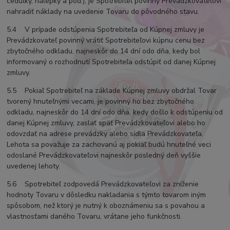
ceduľky, nálepky a pod.), je Spotrebiteľ povinný Prevádzkovateľovi
nahradiť náklady na uvedenie Tovaru do pôvodného stavu.
5.4 V prípade odstúpenia Spotrebiteľa od Kúpnej zmluvy je
Prevádzkovateľ povinný vrátiť Spotrebiteľovi kúpnu cenu bez
zbytočného odkladu, najneskôr do 14 dní odo dňa, kedy bol
informovaný o rozhodnutí Spotrebiteľa odstúpiť od danej Kúpnej
zmluvy.
5.5 Pokiaľ Spotrebiteľ na základe Kúpnej zmluvy obdržal Tovar
tvorený hnuteľnými vecami, je povinný ho bez zbytočného
odkladu, najneskôr do 14 dní odo dňa, kedy došlo k odstúpeniu od
danej Kúpnej zmluvy, zaslať späť Prevádzkovateľovi alebo ho
odovzdať na adrese prevádzky alebo sídla Prevádzkovateľa.
Lehota sa považuje za zachovanú aj pokiaľ budú hnuteľné veci
odoslané Prevádzkovateľovi najneskôr posledný deň vyššie
uvedenej lehoty.
5.6 Spotrebiteľ zodpovedá Prevádzkovateľovi za zníženie
hodnoty Tovaru v dôsledku nakladania s týmto tovarom iným
spôsobom, než ktorý je nutný k oboznámeniu sa s povahou a
vlastnosťami daného Tovaru, vrátane jeho funkčnosti.