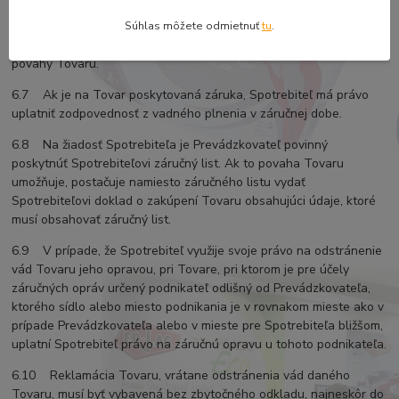
pre ktorú bola nižšia kúpna cena dohodnutá, pri použitom Tovare
na vadu zodpovedajúcu miere používania alebo opotrebenia,
Súhlas môžete odmietnuť
tu
.
ktorú Tovar mal pri prevzatí Spotrebiteľom, alebo ak to vyplýva z
povahy Tovaru.
6.7 Ak je na Tovar poskytovaná záruka, Spotrebiteľ má právo
uplatniť zodpovednosť z vadného plnenia v záručnej dobe.
6.8 Na žiadosť Spotrebiteľa je Prevádzkovateľ povinný
poskytnúť Spotrebiteľovi záručný list. Ak to povaha Tovaru
umožňuje, postačuje namiesto záručného listu vydať
Spotrebiteľovi doklad o zakúpení Tovaru obsahujúci údaje, ktoré
musí obsahovať záručný list.
6.9 V prípade, že Spotrebiteľ využije svoje právo na odstránenie
vád Tovaru jeho opravou, pri Tovare, pri ktorom je pre účely
záručných opráv určený podnikateľ odlišný od Prevádzkovateľa,
ktorého sídlo alebo miesto podnikania je v rovnakom mieste ako v
prípade Prevádzkovateľa alebo v mieste pre Spotrebiteľa bližšom,
uplatní Spotrebiteľ právo na záručnú opravu u tohoto podnikateľa.
6.10 Reklamácia Tovaru, vrátane odstránenia vád daného
Tovaru, musí byť vybavená bez zbytočného odkladu, najneskôr do