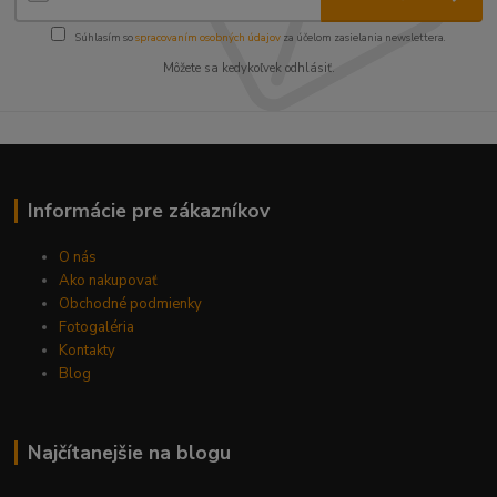
Súhlasím so
spracovaním osobných údajov
za účelom zasielania newslettera.
Môžete sa kedykoľvek odhlásiť.
Informácie pre zákazníkov
O nás
Ako nakupovať
Obchodné podmienky
Fotogaléria
Kontakty
Blog
Najčítanejšie na blogu