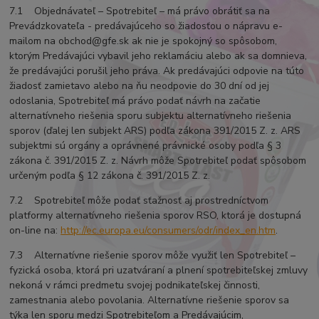
7.1 Objednávateľ – Spotrebiteľ – má právo obrátiť sa na
Prevádzkovateľa - predávajúceho so žiadosťou o nápravu e-
mailom na obchod@gfe.sk ak nie je spokojný so spôsobom,
ktorým Predávajúci vybavil jeho reklamáciu alebo ak sa domnieva,
že predávajúci porušil jeho práva. Ak predávajúci odpovie na túto
žiadosť zamietavo alebo na ňu neodpovie do 30 dní od jej
odoslania, Spotrebiteľ má právo podať návrh na začatie
alternatívneho riešenia sporu subjektu alternatívneho riešenia
sporov (ďalej len subjekt ARS) podľa zákona 391/2015 Z. z. ARS
subjektmi sú orgány a oprávnené právnické osoby podľa § 3
zákona č. 391/2015 Z. z. Návrh môže Spotrebiteľ podať spôsobom
určeným podľa § 12 zákona č. 391/2015 Z. z.
7.2 Spotrebiteľ môže podať sťažnosť aj prostredníctvom
platformy alternatívneho riešenia sporov RSO, ktorá je dostupná
on-line na:
http://ec.europa.eu/consumers/odr/index_en.htm
.
7.3 Alternatívne riešenie sporov môže využiť len Spotrebiteľ –
fyzická osoba, ktorá pri uzatváraní a plnení spotrebiteľskej zmluvy
nekoná v rámci predmetu svojej podnikateľskej činnosti,
zamestnania alebo povolania. Alternatívne riešenie sporov sa
týka len sporu medzi Spotrebiteľom a Predávajúcim,