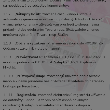
zmluvou a týmito obchodnými podmienkami. Obchodné podmienky
sú neoddeliteľnou súčasťou kúpnej zmluvy;
1.1.7 „
Nákupný košík
“ znamená časť E-shopu, ktorá je
automaticky generovaná aktiváciou príslušných funkcií Uživateľom
v rámci jeho konania v užívateľskom prostredí E-shopu, najmä
pridaním alebo odebraním Tovaru, resp. Služby/alebo zmenou
množstva vybraného Tovaru, resp. Služby;
1.1.8 „
Občiansky zákonník
“ znamená zákon číslo 40/1964 Zb.,
Občiansky zákonník v platnom znení;
1.1.9 „
Prevádzkovateľ
“ znamená G F E,s.r.o. , IČO: 36612022 , s
miestom podnikania 031 01 Kpt. Nálepku 1927/10 Liptovský
Mikuláš;
1.1.10 „
Prístupové údaje
“ znamenajú unikátne prihlasovacie
meno a k nemu priradené heslo vložené Uživateľom do databázy
E-shopu pri Registrácii;
1.1.11 „
Registrácia
“ znamená elektronickú registráciu Užívateľa
do databázy E-shopu, a to vyplnením aspoň povinných
registračných údajov v užívateľskom rozhraní E-shopu a