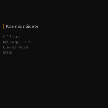
Kde nás nájdete
G F E, s.r.o.
Kpt. Nálepku 1927/10
Liptovský Mikuláš
031 01