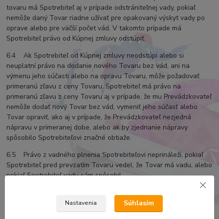
tovaru má Spotrebiteľ aj v prípade odstrániteľnej vady, pokiaľ
nemôže daný Tovar riadne užívať pre opakovaný výskyt vady po
oprave alebo pre väčší počet vád. V takomto prípade má
Spotrebiteľ právo od Kúpnej zmluvy odstúpiť.
6.4 Ak Spotrebiteľ od Kúpnej zmluvy neodstúpi alebo si
neuplatní právo na dodanie nového Tovaru bez vád, ani na
výmenu jeho súčasti alebo na opravu Tovaru, môže požadovať
primeranú zľavu z ceny Tovaru. Spotrebiteľ má právo na
primeranú zľavu z ceny Tovaru aj v prípade, že mu Prevádzkovateľ
nemôže dodať nový Tovar bez vád, vymeniť jeho súčasť alebo
Tovar opraviť, ako aj v prípade, že Prevádzkovateľ nezjedná
nápravu v primeranej dobe, alebo ak by zjednanie nápravy
spôsobilo Spotrebiteľovi značné obtiaže.
6.5 Právo z vadného plnenia Spotrebiteľovi neprináleží, pokiaľ
Spotrebiteľ pred prevzatím Tovaru vedel, že Tovar má vadu, alebo
pokiaľ Spotrebiteľ vadu sám spôsobil.
6.6 Zodpovednosť Prevádzkovateľa za vady Tovaru sa
nevzťahuje na opotrebenie Tovaru spôsobené jeho obvyklým
Súhlasím
Nastavenia
užívaním, pri Tovare predávanom za nižšiu kúpnu cenu na vadu,