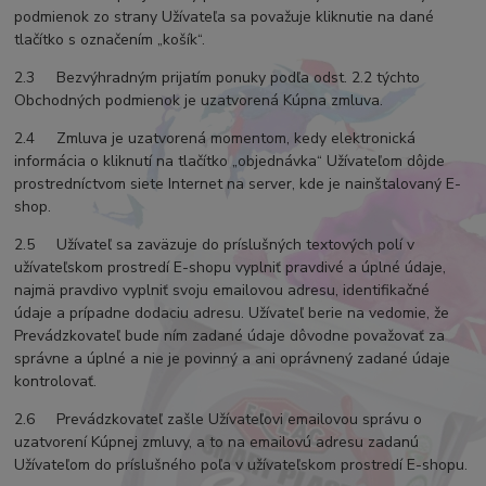
podmienok zo strany Užívateľa sa považuje kliknutie na dané
tlačítko s označením „košík“.
2.3 Bezvýhradným prijatím ponuky podľa odst. 2.2 týchto
Obchodných podmienok je uzatvorená Kúpna zmluva.
2.4 Zmluva je uzatvorená momentom, kedy elektronická
informácia o kliknutí na tlačítko „objednávka“ Užívateľom dôjde
prostredníctvom siete Internet na server, kde je nainštalovaný E-
shop.
2.5 Užívateľ sa zaväzuje do príslušných textových polí v
užívateľskom prostredí E-shopu vyplniť pravdivé a úplné údaje,
najmä pravdivo vyplniť svoju emailovou adresu, identifikačné
údaje a prípadne dodaciu adresu. Užívateľ berie na vedomie, že
Prevádzkovateľ bude ním zadané údaje dôvodne považovať za
správne a úplné a nie je povinný a ani oprávnený zadané údaje
kontrolovať.
2.6 Prevádzkovateľ zašle Užívateľovi emailovou správu o
uzatvorení Kúpnej zmluvy, a to na emailovú adresu zadanú
Užívateľom do príslušného poľa v užívateľskom prostredí E-shopu.