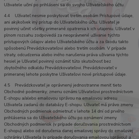
Uživatele učiní po prihlásení sa do svojho Užívateľského účtu.
4.4 Užívateľ nesmie poskytovať tretím osobám Prístupové údaje,
ani akýkoľvek iný prístup do Užívateľského účtu. Užívateľ je
povinný učiniť všetky primerané opatrenia k ich utajeniu. Užívateľ v
plnom rozsahu zodpovedá za neoprávnené užívanie týchto
prístupových údajov alebo Užívateľského účtu a za škodu takto
spôsobenú Prevádzkovateľovi alebo tretím osobám. V prípade
straty, odcudzenia alebo iného narušenia práva užívania týchto
hesiel je Užívateľ povinný oznámiť túto skutočnosť bez
zbytočného odkaldu Prevádzkovateľovi. Prevádzkovateľ v
primeranej lehote poskytne Užívateľovi nové prístupové údaje.
4.5 Prevádzkovateľ je oprávnený jednostranne meniť tieto
Obchodné podmienky; zmenu oznámi Užívateľovi prostredníctvom
E-shopu a/alebo emailovou správou na emailovou adresu
Užívateľa zadanú do databázy E-shopu. Uživateľ má právo zmeny
Obchodných podmienok odmietnuť v lehote 14 dní od prvého
prihlásenia sa do Užívateľského účtu po oznámení zmeny
Obchodných podmienok (v prípade doručovania prostredníctvom
E-shopu) alebo od doručenia danej emailovej správy do emailovej
schránky Užívateľa (v prípade doručovania emailovou správou) a