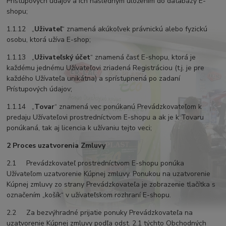
Prístupových údajov a ich následným uložením do databázy E-
shopu;
1.1.12 „
Uživateľ
“ znamená akúkoľvek právnickú alebo fyzickú
osobu, ktorá užíva E-shop;
1.1.13 „
Uživateľský účet
“ znamená časť E-shopu, ktorá je
každému jednému Užívateľovi zriadená Registráciou (t.j. je pre
každého Užívateľa unikátna) a sprístupnená po zadaní
Prístupových údajov;
1.1.14 „
Tovar
“ znamená vec ponúkanú Prevádzkovateľom k
predaju Užívateľovi prostredníctvom E-shopu a ak je k Tovaru
ponúkaná, tak aj licencia k užívaniu tejto veci;
2 Proces uzatvorenia Zmluvy
2.1 Prevádzkovateľ prostredníctvom E-shopu ponúka
Užívateľom uzatvorenie Kúpnej zmluvy. Ponukou na uzatvorenie
Kúpnej zmluvy zo strany Prevádzkovateľa je zobrazenie tlačítka s
označením „košík“ v užívateľskom rozhraní E-shopu.
2.2 Za bezvýhradné prijatie ponuky Prevádzkovateľa na
uzatvorenie Kúpnej zmluvy podľa odst. 2.1 týchto Obchodných