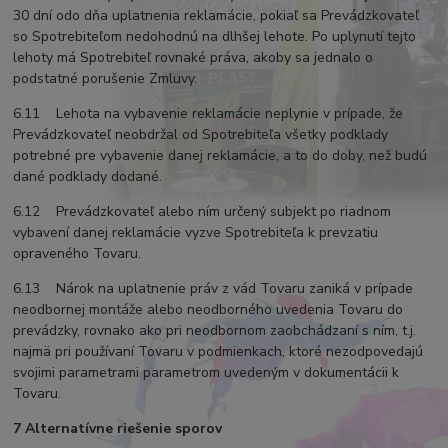
30 dní odo dňa uplatnenia reklamácie, pokiaľ sa Prevádzkovateľ
so Spotrebiteľom nedohodnú na dlhšej lehote. Po uplynutí tejto
lehoty má Spotrebiteľ rovnaké práva, akoby sa jednalo o
podstatné porušenie Zmluvy.
6.11 Lehota na vybavenie reklamácie neplynie v prípade, že
Prevádzkovateľ neobdržal od Spotrebiteľa všetky podklady
potrebné pre vybavenie danej reklamácie, a to do doby, než budú
dané podklady dodané.
6.12 Prevádzkovateľ alebo ním určený subjekt po riadnom
vybavení danej reklamácie vyzve Spotrebiteľa k prevzatiu
opraveného Tovaru.
6.13 Nárok na uplatnenie práv z vád Tovaru zaniká v prípade
neodbornej montáže alebo neodborného uvedenia Tovaru do
prevádzky, rovnako ako pri neodbornom zaobchádzaní s ním, t.j.
najmä pri používaní Tovaru v podmienkach, ktoré nezodpovedajú
svojimi parametrami parametrom uvedeným v dokumentácii k
Tovaru.
7 Alternatívne riešenie sporov