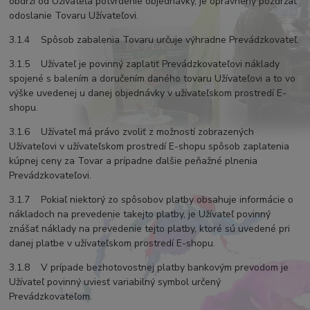
obdrží od Užívateľa potvrdenie objednávky, je oprávnený pozdržať
odoslanie Tovaru Užívateľovi.
3.1.4 Spôsob zabalenia Tovaru určuje výhradne Prevádzkovateľ.
3.1.5 Užívateľ je povinný zaplatiť Prevádzkovateľovi náklady
spojené s balením a doručením daného tovaru Užívateľovi a to vo
výške uvedenej u danej objednávky v užívateľskom prostredí E-
shopu.
3.1.6 Užívateľ má právo zvoliť z možností zobrazených
Užívateľovi v užívateľskom prostredí E-shopu spôsob zaplatenia
kúpnej ceny za Tovar a prípadne ďalšie peňažné plnenia
Prevádzkovateľovi.
3.1.7 Pokiaľ niektorý zo spôsobov platby obsahuje informácie o
nákladoch na prevedenie takejto platby, je Užívateľ povinný
znášať náklady na prevedenie tejto platby, ktoré sú uvedené pri
danej platbe v užívateľskom prostredí E-shopu.
3.1.8 V prípade bezhotovostnej platby bankovým prevodom je
Užívateľ povinný uviesť variabilný symbol určený
Prevádzkovateľom.