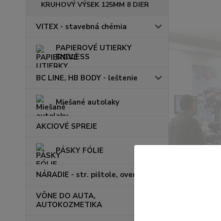
KRUHOVÝ VÝSEK 125MM 8 DIER
VITEX - stavebná chémia
PAPIEROVÉ UTIERKY
ENDLESS
BC LINE, HB BODY - leštenie
Miešané autolaky
AKCIOVÉ SPREJE
PÁSKY FÓLIE
NÁRADIE - str. pištole, overaly
VÔNE DO AUTA,
AUTOKOZMETIKA