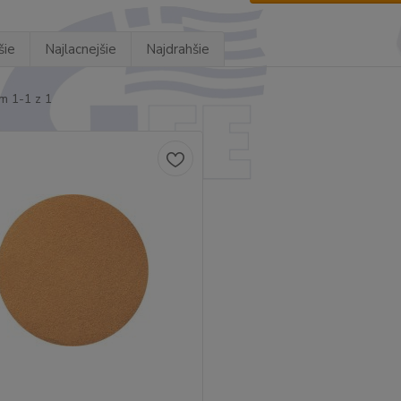
šie
Najlacnejšie
Najdrahšie
m 1-1 z 1