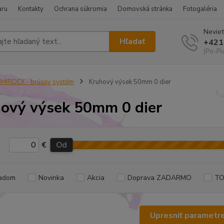
aru
Kontakty
Ochrana súkromia
Domovská stránka
Fotogaléria
Neviet
Hľadať
+421
(Po-Pi
MIRDEX - brúsny systém
Kruhový výsek 50mm 0 dier
ový výsek 50mm 0 dier
€
Od
adom
Novinka
Akcia
Doprava ZADARMO
TO
Upresniť parametr