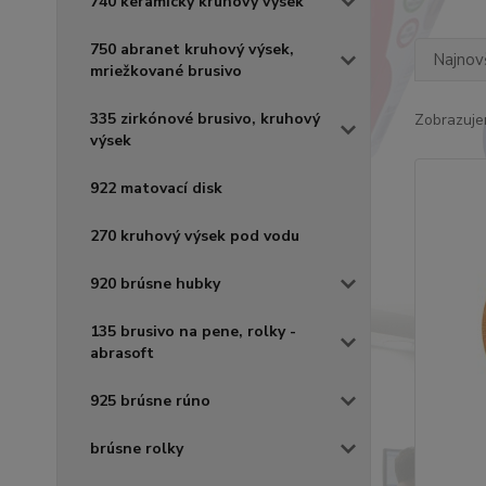
740 keramický kruhový výsek
750 abranet kruhový výsek,
Najnov
mriežkované brusivo
335 zirkónové brusivo, kruhový
Zobrazuje
výsek
922 matovací disk
270 kruhový výsek pod vodu
920 brúsne hubky
135 brusivo na pene, rolky -
abrasoft
925 brúsne rúno
brúsne rolky