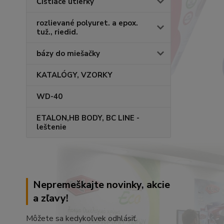
Čistiace utierky
rozlievané polyuret. a epox.
tuž., riedid.
bázy do miešačky
KATALÓGY, VZORKY
WD-40
ETALON,HB BODY, BC LINE -
leštenie
Nepremeškajte novinky, akcie
a zľavy!
Môžete sa kedykoľvek odhlásiť.