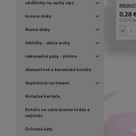
obdĺžniky na suchý zips
KRUHOV
0,28 
brúsne disky
0,22 €
b
Rezné disky
žehličky - delta archy
nekonečné pásy - plátno
diamantové a keramické kotúče
doplnkový sortiment
Rotačné kartáče
Kotúče na odstránenie hrdze a
nečistôt
Drôtené kefy