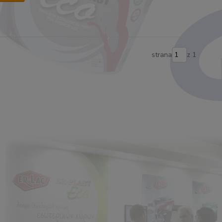
strana
z 1