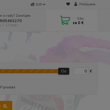
Prihlásenie
EUR
e si rady? Zavolajte.
0
ks
905463270
za
0 €
a, 7-17 hod.)
Do
€
P produkt
e