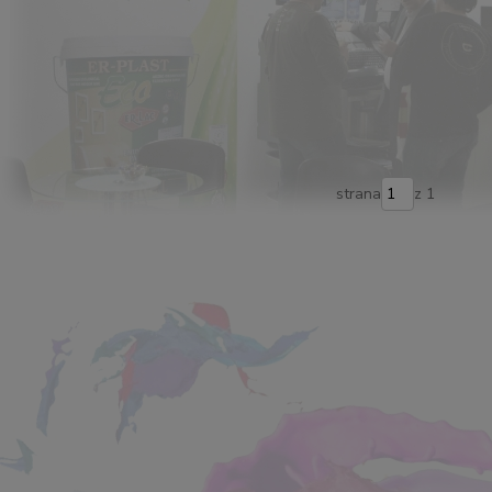
strana
z 1