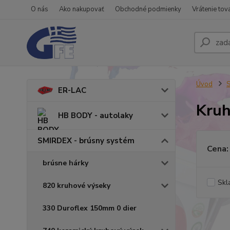
O nás
Ako nakupovať
Obchodné podmienky
Vrátenie tov
Úvod
S
ER-LAC
Kruh
HB BODY - autolaky
SMIRDEX - brúsny systém
Cena:
brúsne hárky
Skl
820 kruhové výseky
330 Duroflex 150mm 0 dier