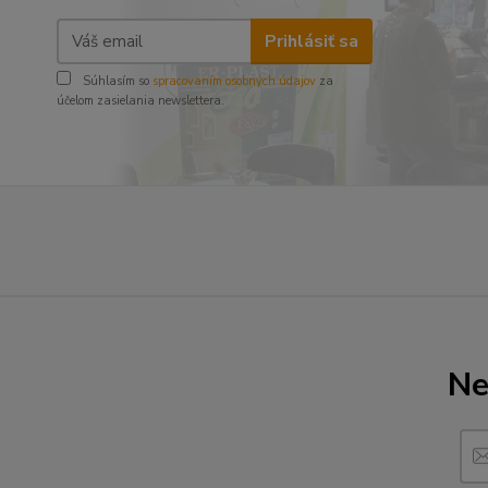
Prihlásiť sa
Súhlasím so
spracovaním osobných údajov
za
účelom zasielania newslettera.
Ne